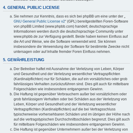
4. GENERAL PUBLIC LICENSE
Sie nehmen zur Kenntnis, dass es sich bei phpBB um eine unter der „
GNU General Public License v2
“ (GPL) bereitgestellten Foren-Software
von phpBB Limited (www.phpbb.com) handelt; deutschsprachige
Informationen werden durch die deutschsprachige Community unter
www.phpbb.de zur Verfügung gestellt. Beide haben keinen Einfluss auf
die Art und Weise, wie die Software verwendet wird. Sie können
insbesondere die Verwendung der Software für bestimmte Zwecke nicht
untersagen oder auf Inhalte fremder Foren Einfluss nehmen.
5. GEWÄHRLEISTUNG
Der Betreiber haftet mit Ausnahme der Verletzung von Leben, Körper
und Gesundheit und der Verletzung wesentlicher Vertragspflichten
(Kardinalpflichten) nur für Schäden, die auf ein vorsätzliches oder grob
fahrlässiges Verhalten zurückzuführen sind. Dies gilt auch für mittelbare
Folgeschäden wie insbesondere entgangenen Gewinn.
Die Haftung ist gegenüber Verbrauchern außer bei vorsätzlichem oder
grob fahrlässigem Verhalten oder bei Schäden aus der Verletzung von
Leben, Körper und Gesundheit und der Verletzung wesentlicher
Vertragspflichten (Kardinalpflichten) auf die bei Vertragsschluss
typischerweise vorhersehbaren Schäden und im übrigen der Höhe nach
auf die vertragstypischen Durchschnittsschäden begrenzt. Dies gilt auch
für mittelbare Folgeschäden wie insbesondere entgangenen Gewinn.
Die Haftung ist gegenüber Unternehmern außer bei der Verletzung von