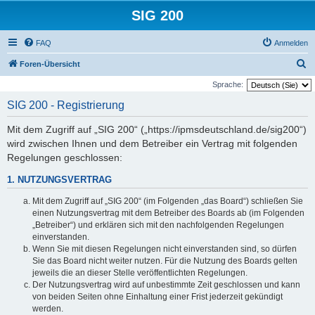
SIG 200
FAQ
Anmelden
S
Foren-Übersicht
u
Sprache:
c
SIG 200 - Registrierung
h
Mit dem Zugriff auf „SIG 200“ („https://ipmsdeutschland.de/sig200“)
e
wird zwischen Ihnen und dem Betreiber ein Vertrag mit folgenden
Regelungen geschlossen:
1. NUTZUNGSVERTRAG
Mit dem Zugriff auf „SIG 200“ (im Folgenden „das Board“) schließen Sie
einen Nutzungsvertrag mit dem Betreiber des Boards ab (im Folgenden
„Betreiber“) und erklären sich mit den nachfolgenden Regelungen
einverstanden.
Wenn Sie mit diesen Regelungen nicht einverstanden sind, so dürfen
Sie das Board nicht weiter nutzen. Für die Nutzung des Boards gelten
jeweils die an dieser Stelle veröffentlichten Regelungen.
Der Nutzungsvertrag wird auf unbestimmte Zeit geschlossen und kann
von beiden Seiten ohne Einhaltung einer Frist jederzeit gekündigt
werden.