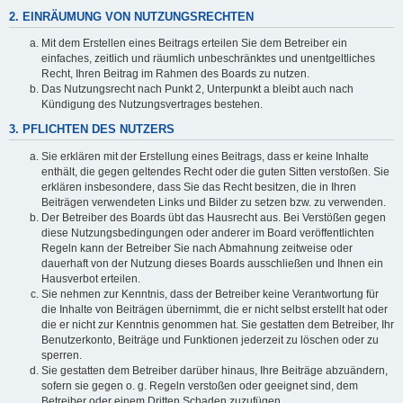
2. EINRÄUMUNG VON NUTZUNGSRECHTEN
Mit dem Erstellen eines Beitrags erteilen Sie dem Betreiber ein
einfaches, zeitlich und räumlich unbeschränktes und unentgeltliches
Recht, Ihren Beitrag im Rahmen des Boards zu nutzen.
Das Nutzungsrecht nach Punkt 2, Unterpunkt a bleibt auch nach
Kündigung des Nutzungsvertrages bestehen.
3. PFLICHTEN DES NUTZERS
Sie erklären mit der Erstellung eines Beitrags, dass er keine Inhalte
enthält, die gegen geltendes Recht oder die guten Sitten verstoßen. Sie
erklären insbesondere, dass Sie das Recht besitzen, die in Ihren
Beiträgen verwendeten Links und Bilder zu setzen bzw. zu verwenden.
Der Betreiber des Boards übt das Hausrecht aus. Bei Verstößen gegen
diese Nutzungsbedingungen oder anderer im Board veröffentlichten
Regeln kann der Betreiber Sie nach Abmahnung zeitweise oder
dauerhaft von der Nutzung dieses Boards ausschließen und Ihnen ein
Hausverbot erteilen.
Sie nehmen zur Kenntnis, dass der Betreiber keine Verantwortung für
die Inhalte von Beiträgen übernimmt, die er nicht selbst erstellt hat oder
die er nicht zur Kenntnis genommen hat. Sie gestatten dem Betreiber, Ihr
Benutzerkonto, Beiträge und Funktionen jederzeit zu löschen oder zu
sperren.
Sie gestatten dem Betreiber darüber hinaus, Ihre Beiträge abzuändern,
sofern sie gegen o. g. Regeln verstoßen oder geeignet sind, dem
Betreiber oder einem Dritten Schaden zuzufügen.