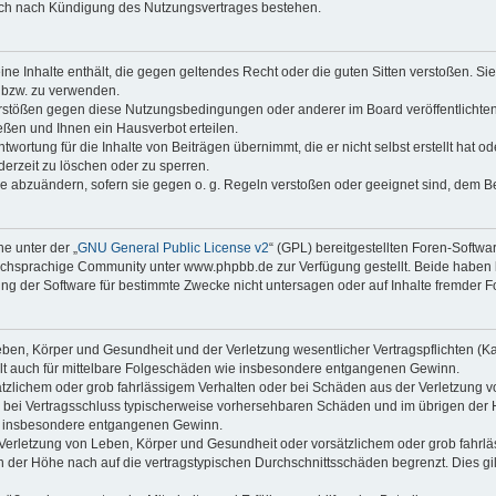
auch nach Kündigung des Nutzungsvertrages bestehen.
keine Inhalte enthält, die gegen geltendes Recht oder die guten Sitten verstoßen. Si
n bzw. zu verwenden.
erstößen gegen diese Nutzungsbedingungen oder anderer im Board veröffentlicht
ßen und Ihnen ein Hausverbot erteilen.
wortung für die Inhalte von Beiträgen übernimmt, die er nicht selbst erstellt hat 
derzeit zu löschen oder zu sperren.
äge abzuändern, sofern sie gegen o. g. Regeln verstoßen oder geeignet sind, dem 
e unter der „
GNU General Public License v2
“ (GPL) bereitgestellten Foren-Soft
chsprachige Community unter www.phpbb.de zur Verfügung gestellt. Beide haben ke
g der Software für bestimmte Zwecke nicht untersagen oder auf Inhalte fremder F
ben, Körper und Gesundheit und der Verletzung wesentlicher Vertragspflichten (Kard
gilt auch für mittelbare Folgeschäden wie insbesondere entgangenen Gewinn.
ätzlichem oder grob fahrlässigem Verhalten oder bei Schäden aus der Verletzung 
 die bei Vertragsschluss typischerweise vorhersehbaren Schäden und im übrigen de
wie insbesondere entgangenen Gewinn.
erletzung von Leben, Körper und Gesundheit oder vorsätzlichem oder grob fahrläs
der Höhe nach auf die vertragstypischen Durchschnittsschäden begrenzt. Dies gi