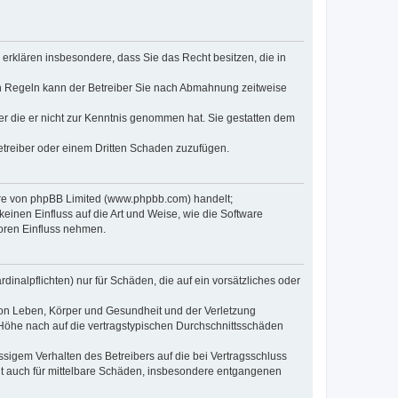
e erklären insbesondere, dass Sie das Recht besitzen, die in
en Regeln kann der Betreiber Sie nach Abmahnung zeitweise
oder die er nicht zur Kenntnis genommen hat. Sie gestatten dem
Betreiber oder einem Dritten Schaden zuzufügen.
ware von phpBB Limited (www.phpbb.com) handelt;
inen Einfluss auf die Art und Weise, wie die Software
oren Einfluss nehmen.
inalpflichten) nur für Schäden, die auf ein vorsätzliches oder
von Leben, Körper und Gesundheit und der Verletzung
r Höhe nach auf die vertragstypischen Durchschnittsschäden
sigem Verhalten des Betreibers auf die bei Vertragsschluss
lt auch für mittelbare Schäden, insbesondere entgangenen