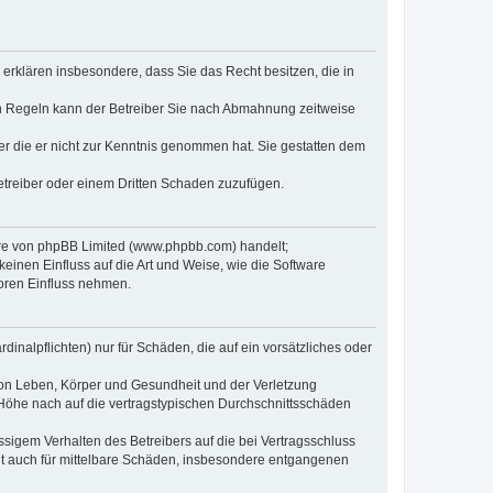
e erklären insbesondere, dass Sie das Recht besitzen, die in
en Regeln kann der Betreiber Sie nach Abmahnung zeitweise
oder die er nicht zur Kenntnis genommen hat. Sie gestatten dem
Betreiber oder einem Dritten Schaden zuzufügen.
ware von phpBB Limited (www.phpbb.com) handelt;
inen Einfluss auf die Art und Weise, wie die Software
oren Einfluss nehmen.
inalpflichten) nur für Schäden, die auf ein vorsätzliches oder
von Leben, Körper und Gesundheit und der Verletzung
r Höhe nach auf die vertragstypischen Durchschnittsschäden
sigem Verhalten des Betreibers auf die bei Vertragsschluss
lt auch für mittelbare Schäden, insbesondere entgangenen