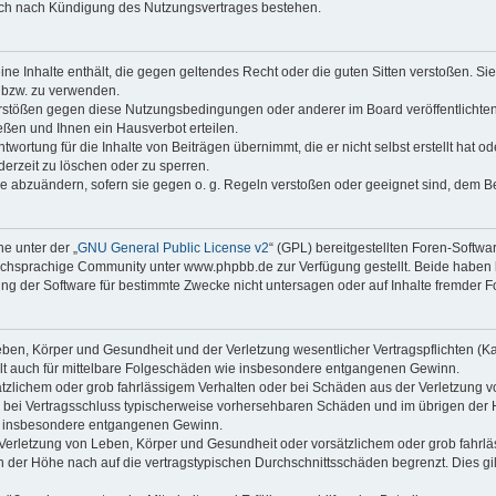
auch nach Kündigung des Nutzungsvertrages bestehen.
keine Inhalte enthält, die gegen geltendes Recht oder die guten Sitten verstoßen. Si
n bzw. zu verwenden.
erstößen gegen diese Nutzungsbedingungen oder anderer im Board veröffentlicht
ßen und Ihnen ein Hausverbot erteilen.
wortung für die Inhalte von Beiträgen übernimmt, die er nicht selbst erstellt hat 
derzeit zu löschen oder zu sperren.
äge abzuändern, sofern sie gegen o. g. Regeln verstoßen oder geeignet sind, dem 
e unter der „
GNU General Public License v2
“ (GPL) bereitgestellten Foren-Soft
chsprachige Community unter www.phpbb.de zur Verfügung gestellt. Beide haben ke
g der Software für bestimmte Zwecke nicht untersagen oder auf Inhalte fremder F
ben, Körper und Gesundheit und der Verletzung wesentlicher Vertragspflichten (Kard
gilt auch für mittelbare Folgeschäden wie insbesondere entgangenen Gewinn.
ätzlichem oder grob fahrlässigem Verhalten oder bei Schäden aus der Verletzung 
 die bei Vertragsschluss typischerweise vorhersehbaren Schäden und im übrigen de
wie insbesondere entgangenen Gewinn.
erletzung von Leben, Körper und Gesundheit oder vorsätzlichem oder grob fahrläs
der Höhe nach auf die vertragstypischen Durchschnittsschäden begrenzt. Dies gi