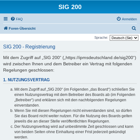
SIG 200
FAQ
Anmelden
S
Foren-Übersicht
u
Sprache:
c
SIG 200 - Registrierung
h
Mit dem Zugriff auf „SIG 200“ („https://ipmsdeutschland.de/sig200“)
e
wird zwischen Ihnen und dem Betreiber ein Vertrag mit folgenden
Regelungen geschlossen:
1. NUTZUNGSVERTRAG
Mit dem Zugriff auf „SIG 200“ (im Folgenden „das Board“) schließen Sie
einen Nutzungsvertrag mit dem Betreiber des Boards ab (im Folgenden
„Betreiber“) und erklären sich mit den nachfolgenden Regelungen
einverstanden.
Wenn Sie mit diesen Regelungen nicht einverstanden sind, so dürfen
Sie das Board nicht weiter nutzen. Für die Nutzung des Boards gelten
jeweils die an dieser Stelle veröffentlichten Regelungen.
Der Nutzungsvertrag wird auf unbestimmte Zeit geschlossen und kann
von beiden Seiten ohne Einhaltung einer Frist jederzeit gekündigt
werden.