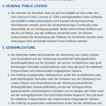
4. GENERAL PUBLIC LICENSE
Sie nehmen zur Kenntnis, dass es sich bei phpBB um eine unter der „
GNU General Public License v2
“ (GPL) bereitgestellten Foren-Software
von phpBB Limited (www.phpbb.com) handelt; deutschsprachige
Informationen werden durch die deutschsprachige Community unter
www.phpbb.de zur Verfügung gestellt. Beide haben keinen Einfluss auf
die Art und Weise, wie die Software verwendet wird. Sie können
insbesondere die Verwendung der Software für bestimmte Zwecke nicht
untersagen oder auf Inhalte fremder Foren Einfluss nehmen.
5. GEWÄHRLEISTUNG
Der Betreiber haftet mit Ausnahme der Verletzung von Leben, Körper
und Gesundheit und der Verletzung wesentlicher Vertragspflichten
(Kardinalpflichten) nur für Schäden, die auf ein vorsätzliches oder grob
fahrlässiges Verhalten zurückzuführen sind. Dies gilt auch für mittelbare
Folgeschäden wie insbesondere entgangenen Gewinn.
Die Haftung ist gegenüber Verbrauchern außer bei vorsätzlichem oder
grob fahrlässigem Verhalten oder bei Schäden aus der Verletzung von
Leben, Körper und Gesundheit und der Verletzung wesentlicher
Vertragspflichten (Kardinalpflichten) auf die bei Vertragsschluss
typischerweise vorhersehbaren Schäden und im übrigen der Höhe nach
auf die vertragstypischen Durchschnittsschäden begrenzt. Dies gilt auch
für mittelbare Folgeschäden wie insbesondere entgangenen Gewinn.
Die Haftung ist gegenüber Unternehmern außer bei der Verletzung von