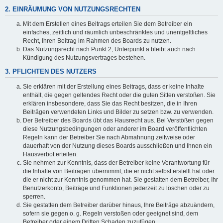
2. EINRÄUMUNG VON NUTZUNGSRECHTEN
Mit dem Erstellen eines Beitrags erteilen Sie dem Betreiber ein
einfaches, zeitlich und räumlich unbeschränktes und unentgeltliches
Recht, Ihren Beitrag im Rahmen des Boards zu nutzen.
Das Nutzungsrecht nach Punkt 2, Unterpunkt a bleibt auch nach
Kündigung des Nutzungsvertrages bestehen.
3. PFLICHTEN DES NUTZERS
Sie erklären mit der Erstellung eines Beitrags, dass er keine Inhalte
enthält, die gegen geltendes Recht oder die guten Sitten verstoßen. Sie
erklären insbesondere, dass Sie das Recht besitzen, die in Ihren
Beiträgen verwendeten Links und Bilder zu setzen bzw. zu verwenden.
Der Betreiber des Boards übt das Hausrecht aus. Bei Verstößen gegen
diese Nutzungsbedingungen oder anderer im Board veröffentlichten
Regeln kann der Betreiber Sie nach Abmahnung zeitweise oder
dauerhaft von der Nutzung dieses Boards ausschließen und Ihnen ein
Hausverbot erteilen.
Sie nehmen zur Kenntnis, dass der Betreiber keine Verantwortung für
die Inhalte von Beiträgen übernimmt, die er nicht selbst erstellt hat oder
die er nicht zur Kenntnis genommen hat. Sie gestatten dem Betreiber, Ihr
Benutzerkonto, Beiträge und Funktionen jederzeit zu löschen oder zu
sperren.
Sie gestatten dem Betreiber darüber hinaus, Ihre Beiträge abzuändern,
sofern sie gegen o. g. Regeln verstoßen oder geeignet sind, dem
Betreiber oder einem Dritten Schaden zuzufügen.