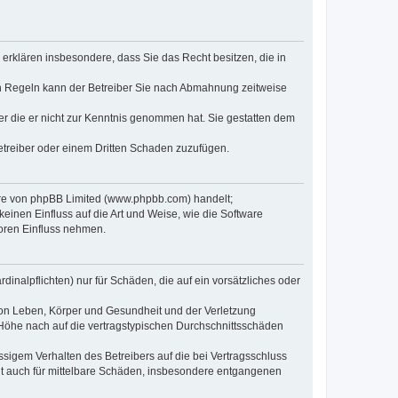
e erklären insbesondere, dass Sie das Recht besitzen, die in
en Regeln kann der Betreiber Sie nach Abmahnung zeitweise
oder die er nicht zur Kenntnis genommen hat. Sie gestatten dem
Betreiber oder einem Dritten Schaden zuzufügen.
ware von phpBB Limited (www.phpbb.com) handelt;
inen Einfluss auf die Art und Weise, wie die Software
oren Einfluss nehmen.
inalpflichten) nur für Schäden, die auf ein vorsätzliches oder
von Leben, Körper und Gesundheit und der Verletzung
r Höhe nach auf die vertragstypischen Durchschnittsschäden
sigem Verhalten des Betreibers auf die bei Vertragsschluss
lt auch für mittelbare Schäden, insbesondere entgangenen