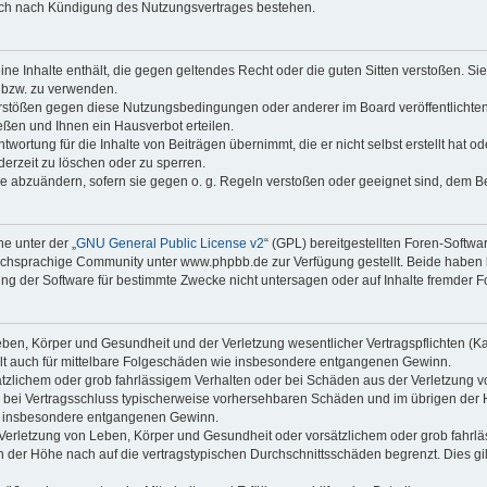
auch nach Kündigung des Nutzungsvertrages bestehen.
keine Inhalte enthält, die gegen geltendes Recht oder die guten Sitten verstoßen. Si
n bzw. zu verwenden.
erstößen gegen diese Nutzungsbedingungen oder anderer im Board veröffentlicht
ßen und Ihnen ein Hausverbot erteilen.
wortung für die Inhalte von Beiträgen übernimmt, die er nicht selbst erstellt hat 
derzeit zu löschen oder zu sperren.
äge abzuändern, sofern sie gegen o. g. Regeln verstoßen oder geeignet sind, dem 
e unter der „
GNU General Public License v2
“ (GPL) bereitgestellten Foren-Soft
chsprachige Community unter www.phpbb.de zur Verfügung gestellt. Beide haben ke
g der Software für bestimmte Zwecke nicht untersagen oder auf Inhalte fremder F
ben, Körper und Gesundheit und der Verletzung wesentlicher Vertragspflichten (Kard
gilt auch für mittelbare Folgeschäden wie insbesondere entgangenen Gewinn.
ätzlichem oder grob fahrlässigem Verhalten oder bei Schäden aus der Verletzung 
 die bei Vertragsschluss typischerweise vorhersehbaren Schäden und im übrigen de
wie insbesondere entgangenen Gewinn.
erletzung von Leben, Körper und Gesundheit oder vorsätzlichem oder grob fahrläs
der Höhe nach auf die vertragstypischen Durchschnittsschäden begrenzt. Dies gi