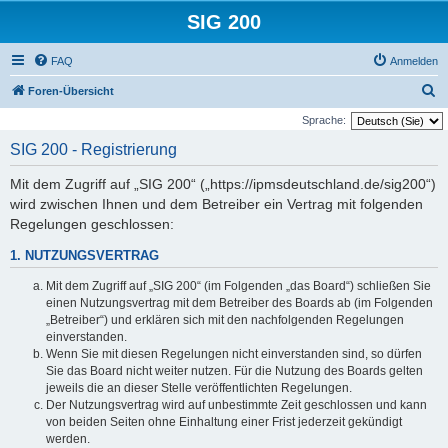
SIG 200
FAQ
Anmelden
S
Foren-Übersicht
u
Sprache:
c
SIG 200 - Registrierung
h
Mit dem Zugriff auf „SIG 200“ („https://ipmsdeutschland.de/sig200“)
e
wird zwischen Ihnen und dem Betreiber ein Vertrag mit folgenden
Regelungen geschlossen:
1. NUTZUNGSVERTRAG
Mit dem Zugriff auf „SIG 200“ (im Folgenden „das Board“) schließen Sie
einen Nutzungsvertrag mit dem Betreiber des Boards ab (im Folgenden
„Betreiber“) und erklären sich mit den nachfolgenden Regelungen
einverstanden.
Wenn Sie mit diesen Regelungen nicht einverstanden sind, so dürfen
Sie das Board nicht weiter nutzen. Für die Nutzung des Boards gelten
jeweils die an dieser Stelle veröffentlichten Regelungen.
Der Nutzungsvertrag wird auf unbestimmte Zeit geschlossen und kann
von beiden Seiten ohne Einhaltung einer Frist jederzeit gekündigt
werden.