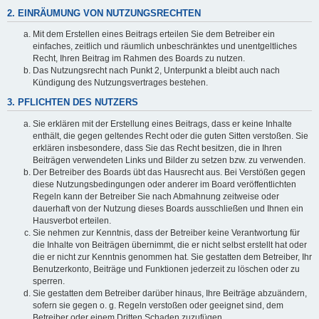
2. EINRÄUMUNG VON NUTZUNGSRECHTEN
Mit dem Erstellen eines Beitrags erteilen Sie dem Betreiber ein
einfaches, zeitlich und räumlich unbeschränktes und unentgeltliches
Recht, Ihren Beitrag im Rahmen des Boards zu nutzen.
Das Nutzungsrecht nach Punkt 2, Unterpunkt a bleibt auch nach
Kündigung des Nutzungsvertrages bestehen.
3. PFLICHTEN DES NUTZERS
Sie erklären mit der Erstellung eines Beitrags, dass er keine Inhalte
enthält, die gegen geltendes Recht oder die guten Sitten verstoßen. Sie
erklären insbesondere, dass Sie das Recht besitzen, die in Ihren
Beiträgen verwendeten Links und Bilder zu setzen bzw. zu verwenden.
Der Betreiber des Boards übt das Hausrecht aus. Bei Verstößen gegen
diese Nutzungsbedingungen oder anderer im Board veröffentlichten
Regeln kann der Betreiber Sie nach Abmahnung zeitweise oder
dauerhaft von der Nutzung dieses Boards ausschließen und Ihnen ein
Hausverbot erteilen.
Sie nehmen zur Kenntnis, dass der Betreiber keine Verantwortung für
die Inhalte von Beiträgen übernimmt, die er nicht selbst erstellt hat oder
die er nicht zur Kenntnis genommen hat. Sie gestatten dem Betreiber, Ihr
Benutzerkonto, Beiträge und Funktionen jederzeit zu löschen oder zu
sperren.
Sie gestatten dem Betreiber darüber hinaus, Ihre Beiträge abzuändern,
sofern sie gegen o. g. Regeln verstoßen oder geeignet sind, dem
Betreiber oder einem Dritten Schaden zuzufügen.