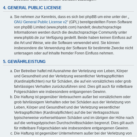
4. GENERAL PUBLIC LICENSE
Sie nehmen zur Kenntnis, dass es sich bei phpBB um eine unter der „
GNU General Public License v2
“ (GPL) bereitgestellten Foren-Software
von phpBB Limited (www.phpbb.com) handelt; deutschsprachige
Informationen werden durch die deutschsprachige Community unter
www.phpbb.de zur Verfügung gestellt. Beide haben keinen Einfluss auf
die Art und Weise, wie die Software verwendet wird. Sie können
insbesondere die Verwendung der Software für bestimmte Zwecke nicht
untersagen oder auf Inhalte fremder Foren Einfluss nehmen.
5. GEWÄHRLEISTUNG
Der Betreiber haftet mit Ausnahme der Verletzung von Leben, Körper
und Gesundheit und der Verletzung wesentlicher Vertragspflichten
(Kardinalpflichten) nur für Schäden, die auf ein vorsätzliches oder grob
fahrlässiges Verhalten zurückzuführen sind. Dies gilt auch für mittelbare
Folgeschäden wie insbesondere entgangenen Gewinn.
Die Haftung ist gegenüber Verbrauchern außer bei vorsätzlichem oder
grob fahrlässigem Verhalten oder bei Schäden aus der Verletzung von
Leben, Körper und Gesundheit und der Verletzung wesentlicher
Vertragspflichten (Kardinalpflichten) auf die bei Vertragsschluss
typischerweise vorhersehbaren Schäden und im übrigen der Höhe nach
auf die vertragstypischen Durchschnittsschäden begrenzt. Dies gilt auch
für mittelbare Folgeschäden wie insbesondere entgangenen Gewinn.
Die Haftung ist gegenüber Unternehmern außer bei der Verletzung von