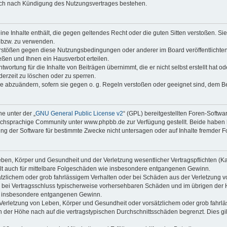
auch nach Kündigung des Nutzungsvertrages bestehen.
keine Inhalte enthält, die gegen geltendes Recht oder die guten Sitten verstoßen. Si
n bzw. zu verwenden.
erstößen gegen diese Nutzungsbedingungen oder anderer im Board veröffentlicht
ßen und Ihnen ein Hausverbot erteilen.
wortung für die Inhalte von Beiträgen übernimmt, die er nicht selbst erstellt hat 
derzeit zu löschen oder zu sperren.
äge abzuändern, sofern sie gegen o. g. Regeln verstoßen oder geeignet sind, dem 
e unter der „
GNU General Public License v2
“ (GPL) bereitgestellten Foren-Soft
chsprachige Community unter www.phpbb.de zur Verfügung gestellt. Beide haben ke
g der Software für bestimmte Zwecke nicht untersagen oder auf Inhalte fremder F
ben, Körper und Gesundheit und der Verletzung wesentlicher Vertragspflichten (Kard
gilt auch für mittelbare Folgeschäden wie insbesondere entgangenen Gewinn.
ätzlichem oder grob fahrlässigem Verhalten oder bei Schäden aus der Verletzung 
 die bei Vertragsschluss typischerweise vorhersehbaren Schäden und im übrigen de
wie insbesondere entgangenen Gewinn.
erletzung von Leben, Körper und Gesundheit oder vorsätzlichem oder grob fahrläs
der Höhe nach auf die vertragstypischen Durchschnittsschäden begrenzt. Dies gi