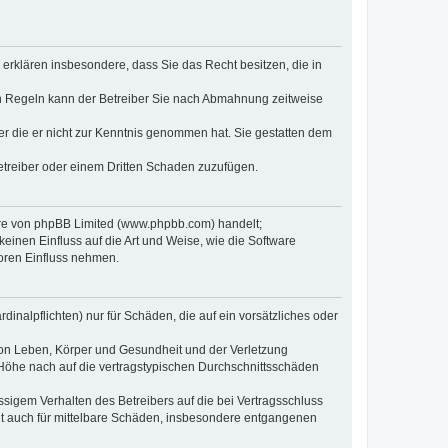
e erklären insbesondere, dass Sie das Recht besitzen, die in
en Regeln kann der Betreiber Sie nach Abmahnung zeitweise
oder die er nicht zur Kenntnis genommen hat. Sie gestatten dem
Betreiber oder einem Dritten Schaden zuzufügen.
ware von phpBB Limited (www.phpbb.com) handelt;
inen Einfluss auf die Art und Weise, wie die Software
oren Einfluss nehmen.
inalpflichten) nur für Schäden, die auf ein vorsätzliches oder
von Leben, Körper und Gesundheit und der Verletzung
r Höhe nach auf die vertragstypischen Durchschnittsschäden
sigem Verhalten des Betreibers auf die bei Vertragsschluss
lt auch für mittelbare Schäden, insbesondere entgangenen