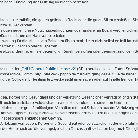
auch nach Kündigung des Nutzungsvertrages bestehen.
keine Inhalte enthält, die gegen geltendes Recht oder die guten Sitten verstoßen. Si
n bzw. zu verwenden.
erstößen gegen diese Nutzungsbedingungen oder anderer im Board veröffentlicht
ßen und Ihnen ein Hausverbot erteilen.
wortung für die Inhalte von Beiträgen übernimmt, die er nicht selbst erstellt hat 
derzeit zu löschen oder zu sperren.
äge abzuändern, sofern sie gegen o. g. Regeln verstoßen oder geeignet sind, dem 
e unter der „
GNU General Public License v2
“ (GPL) bereitgestellten Foren-Soft
chsprachige Community unter www.phpbb.de zur Verfügung gestellt. Beide haben ke
g der Software für bestimmte Zwecke nicht untersagen oder auf Inhalte fremder F
ben, Körper und Gesundheit und der Verletzung wesentlicher Vertragspflichten (Kard
gilt auch für mittelbare Folgeschäden wie insbesondere entgangenen Gewinn.
ätzlichem oder grob fahrlässigem Verhalten oder bei Schäden aus der Verletzung 
 die bei Vertragsschluss typischerweise vorhersehbaren Schäden und im übrigen de
wie insbesondere entgangenen Gewinn.
erletzung von Leben, Körper und Gesundheit oder vorsätzlichem oder grob fahrläs
der Höhe nach auf die vertragstypischen Durchschnittsschäden begrenzt. Dies gi