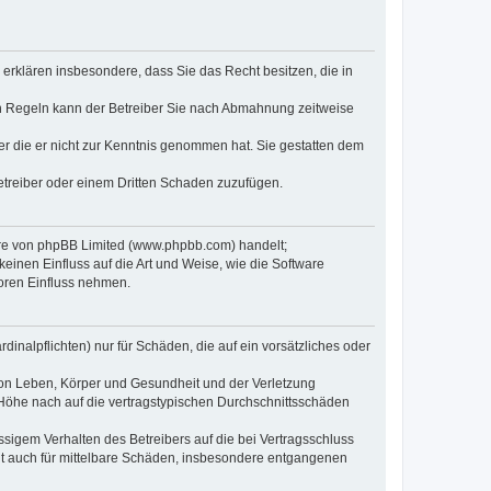
e erklären insbesondere, dass Sie das Recht besitzen, die in
en Regeln kann der Betreiber Sie nach Abmahnung zeitweise
oder die er nicht zur Kenntnis genommen hat. Sie gestatten dem
Betreiber oder einem Dritten Schaden zuzufügen.
ware von phpBB Limited (www.phpbb.com) handelt;
inen Einfluss auf die Art und Weise, wie die Software
oren Einfluss nehmen.
inalpflichten) nur für Schäden, die auf ein vorsätzliches oder
von Leben, Körper und Gesundheit und der Verletzung
r Höhe nach auf die vertragstypischen Durchschnittsschäden
sigem Verhalten des Betreibers auf die bei Vertragsschluss
lt auch für mittelbare Schäden, insbesondere entgangenen