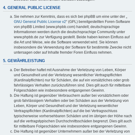
4. GENERAL PUBLIC LICENSE
Sie nehmen zur Kenntnis, dass es sich bei phpBB um eine unter der „
GNU General Public License v2
“ (GPL) bereitgestellten Foren-Software
von phpBB Limited (www.phpbb.com) handelt; deutschsprachige
Informationen werden durch die deutschsprachige Community unter
www.phpbb.de zur Verfügung gestellt. Beide haben keinen Einfluss auf
die Art und Weise, wie die Software verwendet wird. Sie können
insbesondere die Verwendung der Software für bestimmte Zwecke nicht
untersagen oder auf Inhalte fremder Foren Einfluss nehmen.
5. GEWÄHRLEISTUNG
Der Betreiber haftet mit Ausnahme der Verletzung von Leben, Körper
und Gesundheit und der Verletzung wesentlicher Vertragspflichten
(Kardinalpflichten) nur für Schäden, die auf ein vorsätzliches oder grob
fahrlässiges Verhalten zurückzuführen sind. Dies gilt auch für mittelbare
Folgeschäden wie insbesondere entgangenen Gewinn.
Die Haftung ist gegenüber Verbrauchern außer bei vorsätzlichem oder
grob fahrlässigem Verhalten oder bei Schäden aus der Verletzung von
Leben, Körper und Gesundheit und der Verletzung wesentlicher
Vertragspflichten (Kardinalpflichten) auf die bei Vertragsschluss
typischerweise vorhersehbaren Schäden und im übrigen der Höhe nach
auf die vertragstypischen Durchschnittsschäden begrenzt. Dies gilt auch
für mittelbare Folgeschäden wie insbesondere entgangenen Gewinn.
Die Haftung ist gegenüber Unternehmern außer bei der Verletzung von