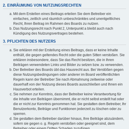
2. EINRÄUMUNG VON NUTZUNGSRECHTEN
Mit dem Erstellen eines Beitrags erteilen Sie dem Betreiber ein
einfaches, zeitlich und räumlich unbeschränktes und unentgeltliches
Recht, Ihren Beitrag im Rahmen des Boards zu nutzen.
Das Nutzungsrecht nach Punkt 2, Unterpunkt a bleibt auch nach
Kündigung des Nutzungsvertrages bestehen.
3. PFLICHTEN DES NUTZERS
Sie erklären mit der Erstellung eines Beitrags, dass er keine Inhalte
enthält, die gegen geltendes Recht oder die guten Sitten verstoßen. Sie
erklären insbesondere, dass Sie das Recht besitzen, die in Ihren
Beiträgen verwendeten Links und Bilder zu setzen bzw. zu verwenden.
Der Betreiber des Boards übt das Hausrecht aus. Bei Verstößen gegen
diese Nutzungsbedingungen oder anderer im Board veröffentlichten
Regeln kann der Betreiber Sie nach Abmahnung zeitweise oder
dauerhaft von der Nutzung dieses Boards ausschließen und Ihnen ein
Hausverbot erteilen.
Sie nehmen zur Kenntnis, dass der Betreiber keine Verantwortung für
die Inhalte von Beiträgen übernimmt, die er nicht selbst erstellt hat oder
die er nicht zur Kenntnis genommen hat. Sie gestatten dem Betreiber, Ihr
Benutzerkonto, Beiträge und Funktionen jederzeit zu löschen oder zu
sperren.
Sie gestatten dem Betreiber darüber hinaus, Ihre Beiträge abzuändern,
sofern sie gegen o. g. Regeln verstoßen oder geeignet sind, dem
Betreiber oder einem Dritten Schaden zuzufügen.