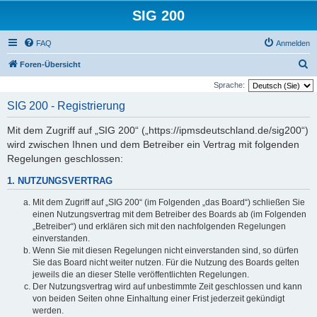
SIG 200
FAQ
Anmelden
S
Foren-Übersicht
u
Sprache:
c
SIG 200 - Registrierung
h
Mit dem Zugriff auf „SIG 200“ („https://ipmsdeutschland.de/sig200“)
e
wird zwischen Ihnen und dem Betreiber ein Vertrag mit folgenden
Regelungen geschlossen:
1. NUTZUNGSVERTRAG
Mit dem Zugriff auf „SIG 200“ (im Folgenden „das Board“) schließen Sie
einen Nutzungsvertrag mit dem Betreiber des Boards ab (im Folgenden
„Betreiber“) und erklären sich mit den nachfolgenden Regelungen
einverstanden.
Wenn Sie mit diesen Regelungen nicht einverstanden sind, so dürfen
Sie das Board nicht weiter nutzen. Für die Nutzung des Boards gelten
jeweils die an dieser Stelle veröffentlichten Regelungen.
Der Nutzungsvertrag wird auf unbestimmte Zeit geschlossen und kann
von beiden Seiten ohne Einhaltung einer Frist jederzeit gekündigt
werden.