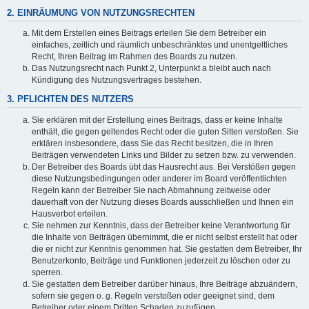
2. EINRÄUMUNG VON NUTZUNGSRECHTEN
Mit dem Erstellen eines Beitrags erteilen Sie dem Betreiber ein
einfaches, zeitlich und räumlich unbeschränktes und unentgeltliches
Recht, Ihren Beitrag im Rahmen des Boards zu nutzen.
Das Nutzungsrecht nach Punkt 2, Unterpunkt a bleibt auch nach
Kündigung des Nutzungsvertrages bestehen.
3. PFLICHTEN DES NUTZERS
Sie erklären mit der Erstellung eines Beitrags, dass er keine Inhalte
enthält, die gegen geltendes Recht oder die guten Sitten verstoßen. Sie
erklären insbesondere, dass Sie das Recht besitzen, die in Ihren
Beiträgen verwendeten Links und Bilder zu setzen bzw. zu verwenden.
Der Betreiber des Boards übt das Hausrecht aus. Bei Verstößen gegen
diese Nutzungsbedingungen oder anderer im Board veröffentlichten
Regeln kann der Betreiber Sie nach Abmahnung zeitweise oder
dauerhaft von der Nutzung dieses Boards ausschließen und Ihnen ein
Hausverbot erteilen.
Sie nehmen zur Kenntnis, dass der Betreiber keine Verantwortung für
die Inhalte von Beiträgen übernimmt, die er nicht selbst erstellt hat oder
die er nicht zur Kenntnis genommen hat. Sie gestatten dem Betreiber, Ihr
Benutzerkonto, Beiträge und Funktionen jederzeit zu löschen oder zu
sperren.
Sie gestatten dem Betreiber darüber hinaus, Ihre Beiträge abzuändern,
sofern sie gegen o. g. Regeln verstoßen oder geeignet sind, dem
Betreiber oder einem Dritten Schaden zuzufügen.