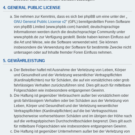
4. GENERAL PUBLIC LICENSE
Sie nehmen zur Kenntnis, dass es sich bei phpBB um eine unter der „
GNU General Public License v2
“ (GPL) bereitgestellten Foren-Software
von phpBB Limited (www.phpbb.com) handelt; deutschsprachige
Informationen werden durch die deutschsprachige Community unter
www.phpbb.de zur Verfügung gestellt. Beide haben keinen Einfluss auf
die Art und Weise, wie die Software verwendet wird. Sie können
insbesondere die Verwendung der Software für bestimmte Zwecke nicht
untersagen oder auf Inhalte fremder Foren Einfluss nehmen.
5. GEWÄHRLEISTUNG
Der Betreiber haftet mit Ausnahme der Verletzung von Leben, Körper
und Gesundheit und der Verletzung wesentlicher Vertragspflichten
(Kardinalpflichten) nur für Schäden, die auf ein vorsätzliches oder grob
fahrlässiges Verhalten zurückzuführen sind. Dies gilt auch für mittelbare
Folgeschäden wie insbesondere entgangenen Gewinn.
Die Haftung ist gegenüber Verbrauchern außer bei vorsätzlichem oder
grob fahrlässigem Verhalten oder bei Schäden aus der Verletzung von
Leben, Körper und Gesundheit und der Verletzung wesentlicher
Vertragspflichten (Kardinalpflichten) auf die bei Vertragsschluss
typischerweise vorhersehbaren Schäden und im übrigen der Höhe nach
auf die vertragstypischen Durchschnittsschäden begrenzt. Dies gilt auch
für mittelbare Folgeschäden wie insbesondere entgangenen Gewinn.
Die Haftung ist gegenüber Unternehmern außer bei der Verletzung von