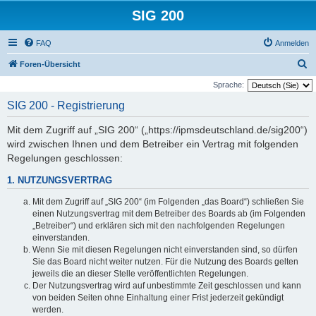
SIG 200
FAQ
Anmelden
S
Foren-Übersicht
u
Sprache:
c
SIG 200 - Registrierung
h
Mit dem Zugriff auf „SIG 200“ („https://ipmsdeutschland.de/sig200“)
e
wird zwischen Ihnen und dem Betreiber ein Vertrag mit folgenden
Regelungen geschlossen:
1. NUTZUNGSVERTRAG
Mit dem Zugriff auf „SIG 200“ (im Folgenden „das Board“) schließen Sie
einen Nutzungsvertrag mit dem Betreiber des Boards ab (im Folgenden
„Betreiber“) und erklären sich mit den nachfolgenden Regelungen
einverstanden.
Wenn Sie mit diesen Regelungen nicht einverstanden sind, so dürfen
Sie das Board nicht weiter nutzen. Für die Nutzung des Boards gelten
jeweils die an dieser Stelle veröffentlichten Regelungen.
Der Nutzungsvertrag wird auf unbestimmte Zeit geschlossen und kann
von beiden Seiten ohne Einhaltung einer Frist jederzeit gekündigt
werden.