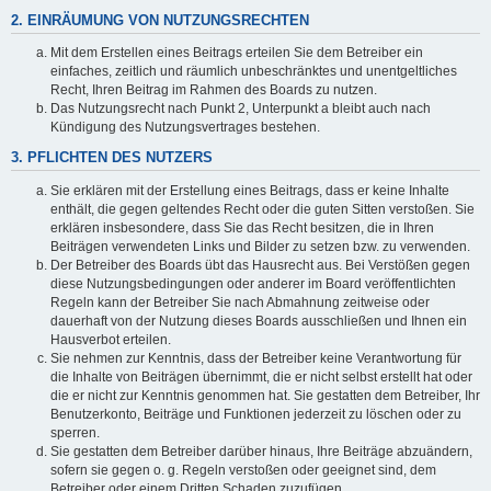
2. EINRÄUMUNG VON NUTZUNGSRECHTEN
Mit dem Erstellen eines Beitrags erteilen Sie dem Betreiber ein
einfaches, zeitlich und räumlich unbeschränktes und unentgeltliches
Recht, Ihren Beitrag im Rahmen des Boards zu nutzen.
Das Nutzungsrecht nach Punkt 2, Unterpunkt a bleibt auch nach
Kündigung des Nutzungsvertrages bestehen.
3. PFLICHTEN DES NUTZERS
Sie erklären mit der Erstellung eines Beitrags, dass er keine Inhalte
enthält, die gegen geltendes Recht oder die guten Sitten verstoßen. Sie
erklären insbesondere, dass Sie das Recht besitzen, die in Ihren
Beiträgen verwendeten Links und Bilder zu setzen bzw. zu verwenden.
Der Betreiber des Boards übt das Hausrecht aus. Bei Verstößen gegen
diese Nutzungsbedingungen oder anderer im Board veröffentlichten
Regeln kann der Betreiber Sie nach Abmahnung zeitweise oder
dauerhaft von der Nutzung dieses Boards ausschließen und Ihnen ein
Hausverbot erteilen.
Sie nehmen zur Kenntnis, dass der Betreiber keine Verantwortung für
die Inhalte von Beiträgen übernimmt, die er nicht selbst erstellt hat oder
die er nicht zur Kenntnis genommen hat. Sie gestatten dem Betreiber, Ihr
Benutzerkonto, Beiträge und Funktionen jederzeit zu löschen oder zu
sperren.
Sie gestatten dem Betreiber darüber hinaus, Ihre Beiträge abzuändern,
sofern sie gegen o. g. Regeln verstoßen oder geeignet sind, dem
Betreiber oder einem Dritten Schaden zuzufügen.