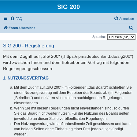
SIG 200
FAQ
Anmelden
S
Foren-Übersicht
u
Sprache:
c
SIG 200 - Registrierung
h
Mit dem Zugriff auf „SIG 200“ („https://ipmsdeutschland.de/sig200“)
e
wird zwischen Ihnen und dem Betreiber ein Vertrag mit folgenden
Regelungen geschlossen:
1. NUTZUNGSVERTRAG
Mit dem Zugriff auf „SIG 200“ (im Folgenden „das Board“) schließen Sie
einen Nutzungsvertrag mit dem Betreiber des Boards ab (im Folgenden
„Betreiber“) und erklären sich mit den nachfolgenden Regelungen
einverstanden.
Wenn Sie mit diesen Regelungen nicht einverstanden sind, so dürfen
Sie das Board nicht weiter nutzen. Für die Nutzung des Boards gelten
jeweils die an dieser Stelle veröffentlichten Regelungen.
Der Nutzungsvertrag wird auf unbestimmte Zeit geschlossen und kann
von beiden Seiten ohne Einhaltung einer Frist jederzeit gekündigt
werden.