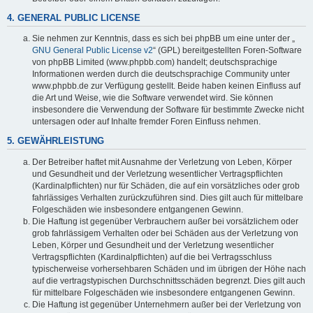
4. GENERAL PUBLIC LICENSE
Sie nehmen zur Kenntnis, dass es sich bei phpBB um eine unter der „
GNU General Public License v2
“ (GPL) bereitgestellten Foren-Software
von phpBB Limited (www.phpbb.com) handelt; deutschsprachige
Informationen werden durch die deutschsprachige Community unter
www.phpbb.de zur Verfügung gestellt. Beide haben keinen Einfluss auf
die Art und Weise, wie die Software verwendet wird. Sie können
insbesondere die Verwendung der Software für bestimmte Zwecke nicht
untersagen oder auf Inhalte fremder Foren Einfluss nehmen.
5. GEWÄHRLEISTUNG
Der Betreiber haftet mit Ausnahme der Verletzung von Leben, Körper
und Gesundheit und der Verletzung wesentlicher Vertragspflichten
(Kardinalpflichten) nur für Schäden, die auf ein vorsätzliches oder grob
fahrlässiges Verhalten zurückzuführen sind. Dies gilt auch für mittelbare
Folgeschäden wie insbesondere entgangenen Gewinn.
Die Haftung ist gegenüber Verbrauchern außer bei vorsätzlichem oder
grob fahrlässigem Verhalten oder bei Schäden aus der Verletzung von
Leben, Körper und Gesundheit und der Verletzung wesentlicher
Vertragspflichten (Kardinalpflichten) auf die bei Vertragsschluss
typischerweise vorhersehbaren Schäden und im übrigen der Höhe nach
auf die vertragstypischen Durchschnittsschäden begrenzt. Dies gilt auch
für mittelbare Folgeschäden wie insbesondere entgangenen Gewinn.
Die Haftung ist gegenüber Unternehmern außer bei der Verletzung von