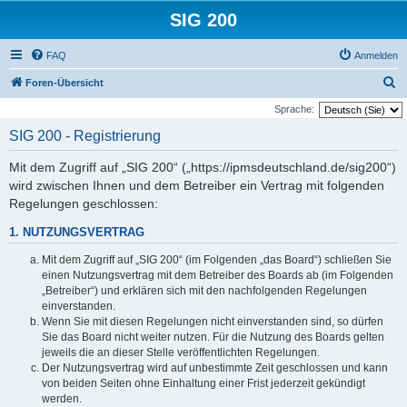
SIG 200
FAQ
Anmelden
S
Foren-Übersicht
u
Sprache:
c
SIG 200 - Registrierung
h
Mit dem Zugriff auf „SIG 200“ („https://ipmsdeutschland.de/sig200“)
e
wird zwischen Ihnen und dem Betreiber ein Vertrag mit folgenden
Regelungen geschlossen:
1. NUTZUNGSVERTRAG
Mit dem Zugriff auf „SIG 200“ (im Folgenden „das Board“) schließen Sie
einen Nutzungsvertrag mit dem Betreiber des Boards ab (im Folgenden
„Betreiber“) und erklären sich mit den nachfolgenden Regelungen
einverstanden.
Wenn Sie mit diesen Regelungen nicht einverstanden sind, so dürfen
Sie das Board nicht weiter nutzen. Für die Nutzung des Boards gelten
jeweils die an dieser Stelle veröffentlichten Regelungen.
Der Nutzungsvertrag wird auf unbestimmte Zeit geschlossen und kann
von beiden Seiten ohne Einhaltung einer Frist jederzeit gekündigt
werden.