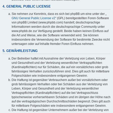
4. GENERAL PUBLIC LICENSE
Sie nehmen zur Kenntnis, dass es sich bei phpBB um eine unter der „
GNU General Public License v2
“ (GPL) bereitgestellten Foren-Software
von phpBB Limited (www.phpbb.com) handelt; deutschsprachige
Informationen werden durch die deutschsprachige Community unter
www.phpbb.de zur Verfügung gestellt. Beide haben keinen Einfluss auf
die Art und Weise, wie die Software verwendet wird. Sie können
insbesondere die Verwendung der Software für bestimmte Zwecke nicht
untersagen oder auf Inhalte fremder Foren Einfluss nehmen.
5. GEWÄHRLEISTUNG
Der Betreiber haftet mit Ausnahme der Verletzung von Leben, Körper
und Gesundheit und der Verletzung wesentlicher Vertragspflichten
(Kardinalpflichten) nur für Schäden, die auf ein vorsätzliches oder grob
fahrlässiges Verhalten zurückzuführen sind. Dies gilt auch für mittelbare
Folgeschäden wie insbesondere entgangenen Gewinn.
Die Haftung ist gegenüber Verbrauchern außer bei vorsätzlichem oder
grob fahrlässigem Verhalten oder bei Schäden aus der Verletzung von
Leben, Körper und Gesundheit und der Verletzung wesentlicher
Vertragspflichten (Kardinalpflichten) auf die bei Vertragsschluss
typischerweise vorhersehbaren Schäden und im übrigen der Höhe nach
auf die vertragstypischen Durchschnittsschäden begrenzt. Dies gilt auch
für mittelbare Folgeschäden wie insbesondere entgangenen Gewinn.
Die Haftung ist gegenüber Unternehmern außer bei der Verletzung von