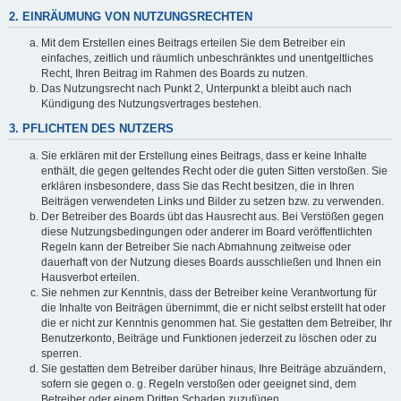
2. EINRÄUMUNG VON NUTZUNGSRECHTEN
Mit dem Erstellen eines Beitrags erteilen Sie dem Betreiber ein
einfaches, zeitlich und räumlich unbeschränktes und unentgeltliches
Recht, Ihren Beitrag im Rahmen des Boards zu nutzen.
Das Nutzungsrecht nach Punkt 2, Unterpunkt a bleibt auch nach
Kündigung des Nutzungsvertrages bestehen.
3. PFLICHTEN DES NUTZERS
Sie erklären mit der Erstellung eines Beitrags, dass er keine Inhalte
enthält, die gegen geltendes Recht oder die guten Sitten verstoßen. Sie
erklären insbesondere, dass Sie das Recht besitzen, die in Ihren
Beiträgen verwendeten Links und Bilder zu setzen bzw. zu verwenden.
Der Betreiber des Boards übt das Hausrecht aus. Bei Verstößen gegen
diese Nutzungsbedingungen oder anderer im Board veröffentlichten
Regeln kann der Betreiber Sie nach Abmahnung zeitweise oder
dauerhaft von der Nutzung dieses Boards ausschließen und Ihnen ein
Hausverbot erteilen.
Sie nehmen zur Kenntnis, dass der Betreiber keine Verantwortung für
die Inhalte von Beiträgen übernimmt, die er nicht selbst erstellt hat oder
die er nicht zur Kenntnis genommen hat. Sie gestatten dem Betreiber, Ihr
Benutzerkonto, Beiträge und Funktionen jederzeit zu löschen oder zu
sperren.
Sie gestatten dem Betreiber darüber hinaus, Ihre Beiträge abzuändern,
sofern sie gegen o. g. Regeln verstoßen oder geeignet sind, dem
Betreiber oder einem Dritten Schaden zuzufügen.