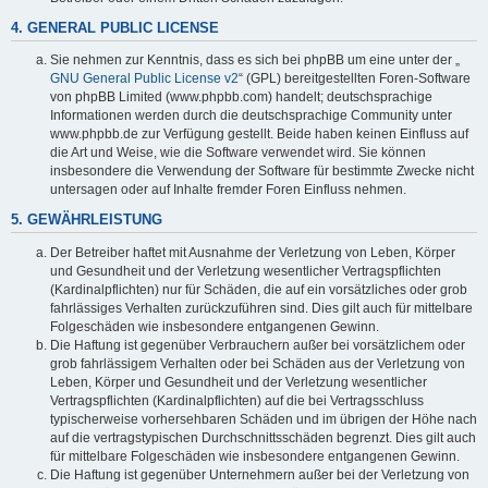
4. GENERAL PUBLIC LICENSE
Sie nehmen zur Kenntnis, dass es sich bei phpBB um eine unter der „
GNU General Public License v2
“ (GPL) bereitgestellten Foren-Software
von phpBB Limited (www.phpbb.com) handelt; deutschsprachige
Informationen werden durch die deutschsprachige Community unter
www.phpbb.de zur Verfügung gestellt. Beide haben keinen Einfluss auf
die Art und Weise, wie die Software verwendet wird. Sie können
insbesondere die Verwendung der Software für bestimmte Zwecke nicht
untersagen oder auf Inhalte fremder Foren Einfluss nehmen.
5. GEWÄHRLEISTUNG
Der Betreiber haftet mit Ausnahme der Verletzung von Leben, Körper
und Gesundheit und der Verletzung wesentlicher Vertragspflichten
(Kardinalpflichten) nur für Schäden, die auf ein vorsätzliches oder grob
fahrlässiges Verhalten zurückzuführen sind. Dies gilt auch für mittelbare
Folgeschäden wie insbesondere entgangenen Gewinn.
Die Haftung ist gegenüber Verbrauchern außer bei vorsätzlichem oder
grob fahrlässigem Verhalten oder bei Schäden aus der Verletzung von
Leben, Körper und Gesundheit und der Verletzung wesentlicher
Vertragspflichten (Kardinalpflichten) auf die bei Vertragsschluss
typischerweise vorhersehbaren Schäden und im übrigen der Höhe nach
auf die vertragstypischen Durchschnittsschäden begrenzt. Dies gilt auch
für mittelbare Folgeschäden wie insbesondere entgangenen Gewinn.
Die Haftung ist gegenüber Unternehmern außer bei der Verletzung von