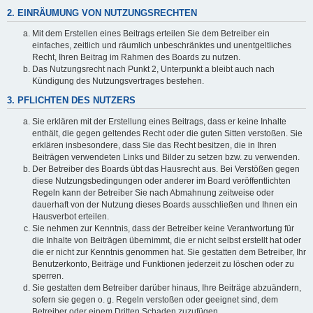
2. EINRÄUMUNG VON NUTZUNGSRECHTEN
Mit dem Erstellen eines Beitrags erteilen Sie dem Betreiber ein
einfaches, zeitlich und räumlich unbeschränktes und unentgeltliches
Recht, Ihren Beitrag im Rahmen des Boards zu nutzen.
Das Nutzungsrecht nach Punkt 2, Unterpunkt a bleibt auch nach
Kündigung des Nutzungsvertrages bestehen.
3. PFLICHTEN DES NUTZERS
Sie erklären mit der Erstellung eines Beitrags, dass er keine Inhalte
enthält, die gegen geltendes Recht oder die guten Sitten verstoßen. Sie
erklären insbesondere, dass Sie das Recht besitzen, die in Ihren
Beiträgen verwendeten Links und Bilder zu setzen bzw. zu verwenden.
Der Betreiber des Boards übt das Hausrecht aus. Bei Verstößen gegen
diese Nutzungsbedingungen oder anderer im Board veröffentlichten
Regeln kann der Betreiber Sie nach Abmahnung zeitweise oder
dauerhaft von der Nutzung dieses Boards ausschließen und Ihnen ein
Hausverbot erteilen.
Sie nehmen zur Kenntnis, dass der Betreiber keine Verantwortung für
die Inhalte von Beiträgen übernimmt, die er nicht selbst erstellt hat oder
die er nicht zur Kenntnis genommen hat. Sie gestatten dem Betreiber, Ihr
Benutzerkonto, Beiträge und Funktionen jederzeit zu löschen oder zu
sperren.
Sie gestatten dem Betreiber darüber hinaus, Ihre Beiträge abzuändern,
sofern sie gegen o. g. Regeln verstoßen oder geeignet sind, dem
Betreiber oder einem Dritten Schaden zuzufügen.