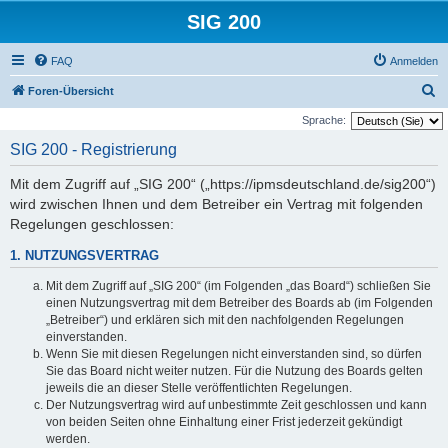
SIG 200
FAQ
Anmelden
S
Foren-Übersicht
u
Sprache:
c
SIG 200 - Registrierung
h
Mit dem Zugriff auf „SIG 200“ („https://ipmsdeutschland.de/sig200“)
e
wird zwischen Ihnen und dem Betreiber ein Vertrag mit folgenden
Regelungen geschlossen:
1. NUTZUNGSVERTRAG
Mit dem Zugriff auf „SIG 200“ (im Folgenden „das Board“) schließen Sie
einen Nutzungsvertrag mit dem Betreiber des Boards ab (im Folgenden
„Betreiber“) und erklären sich mit den nachfolgenden Regelungen
einverstanden.
Wenn Sie mit diesen Regelungen nicht einverstanden sind, so dürfen
Sie das Board nicht weiter nutzen. Für die Nutzung des Boards gelten
jeweils die an dieser Stelle veröffentlichten Regelungen.
Der Nutzungsvertrag wird auf unbestimmte Zeit geschlossen und kann
von beiden Seiten ohne Einhaltung einer Frist jederzeit gekündigt
werden.