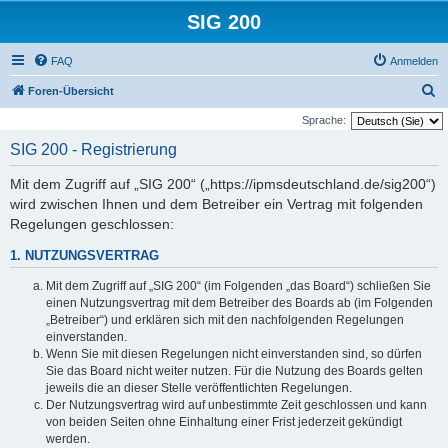
SIG 200
FAQ
Anmelden
S
Foren-Übersicht
u
Sprache:
c
SIG 200 - Registrierung
h
Mit dem Zugriff auf „SIG 200“ („https://ipmsdeutschland.de/sig200“)
e
wird zwischen Ihnen und dem Betreiber ein Vertrag mit folgenden
Regelungen geschlossen:
1. NUTZUNGSVERTRAG
Mit dem Zugriff auf „SIG 200“ (im Folgenden „das Board“) schließen Sie
einen Nutzungsvertrag mit dem Betreiber des Boards ab (im Folgenden
„Betreiber“) und erklären sich mit den nachfolgenden Regelungen
einverstanden.
Wenn Sie mit diesen Regelungen nicht einverstanden sind, so dürfen
Sie das Board nicht weiter nutzen. Für die Nutzung des Boards gelten
jeweils die an dieser Stelle veröffentlichten Regelungen.
Der Nutzungsvertrag wird auf unbestimmte Zeit geschlossen und kann
von beiden Seiten ohne Einhaltung einer Frist jederzeit gekündigt
werden.