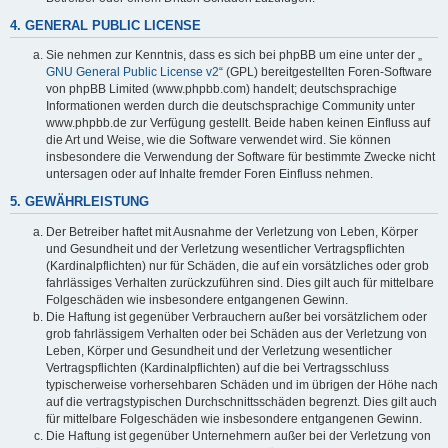
4. GENERAL PUBLIC LICENSE
Sie nehmen zur Kenntnis, dass es sich bei phpBB um eine unter der „
GNU General Public License v2
“ (GPL) bereitgestellten Foren-Software
von phpBB Limited (www.phpbb.com) handelt; deutschsprachige
Informationen werden durch die deutschsprachige Community unter
www.phpbb.de zur Verfügung gestellt. Beide haben keinen Einfluss auf
die Art und Weise, wie die Software verwendet wird. Sie können
insbesondere die Verwendung der Software für bestimmte Zwecke nicht
untersagen oder auf Inhalte fremder Foren Einfluss nehmen.
5. GEWÄHRLEISTUNG
Der Betreiber haftet mit Ausnahme der Verletzung von Leben, Körper
und Gesundheit und der Verletzung wesentlicher Vertragspflichten
(Kardinalpflichten) nur für Schäden, die auf ein vorsätzliches oder grob
fahrlässiges Verhalten zurückzuführen sind. Dies gilt auch für mittelbare
Folgeschäden wie insbesondere entgangenen Gewinn.
Die Haftung ist gegenüber Verbrauchern außer bei vorsätzlichem oder
grob fahrlässigem Verhalten oder bei Schäden aus der Verletzung von
Leben, Körper und Gesundheit und der Verletzung wesentlicher
Vertragspflichten (Kardinalpflichten) auf die bei Vertragsschluss
typischerweise vorhersehbaren Schäden und im übrigen der Höhe nach
auf die vertragstypischen Durchschnittsschäden begrenzt. Dies gilt auch
für mittelbare Folgeschäden wie insbesondere entgangenen Gewinn.
Die Haftung ist gegenüber Unternehmern außer bei der Verletzung von