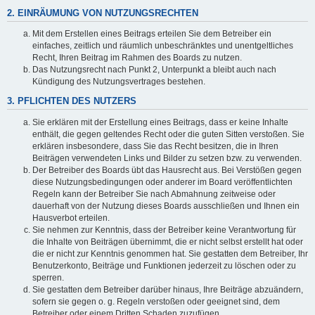
2. EINRÄUMUNG VON NUTZUNGSRECHTEN
Mit dem Erstellen eines Beitrags erteilen Sie dem Betreiber ein
einfaches, zeitlich und räumlich unbeschränktes und unentgeltliches
Recht, Ihren Beitrag im Rahmen des Boards zu nutzen.
Das Nutzungsrecht nach Punkt 2, Unterpunkt a bleibt auch nach
Kündigung des Nutzungsvertrages bestehen.
3. PFLICHTEN DES NUTZERS
Sie erklären mit der Erstellung eines Beitrags, dass er keine Inhalte
enthält, die gegen geltendes Recht oder die guten Sitten verstoßen. Sie
erklären insbesondere, dass Sie das Recht besitzen, die in Ihren
Beiträgen verwendeten Links und Bilder zu setzen bzw. zu verwenden.
Der Betreiber des Boards übt das Hausrecht aus. Bei Verstößen gegen
diese Nutzungsbedingungen oder anderer im Board veröffentlichten
Regeln kann der Betreiber Sie nach Abmahnung zeitweise oder
dauerhaft von der Nutzung dieses Boards ausschließen und Ihnen ein
Hausverbot erteilen.
Sie nehmen zur Kenntnis, dass der Betreiber keine Verantwortung für
die Inhalte von Beiträgen übernimmt, die er nicht selbst erstellt hat oder
die er nicht zur Kenntnis genommen hat. Sie gestatten dem Betreiber, Ihr
Benutzerkonto, Beiträge und Funktionen jederzeit zu löschen oder zu
sperren.
Sie gestatten dem Betreiber darüber hinaus, Ihre Beiträge abzuändern,
sofern sie gegen o. g. Regeln verstoßen oder geeignet sind, dem
Betreiber oder einem Dritten Schaden zuzufügen.