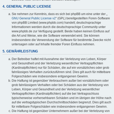
4. GENERAL PUBLIC LICENSE
Sie nehmen zur Kenntnis, dass es sich bei phpBB um eine unter der „
GNU General Public License v2
“ (GPL) bereitgestellten Foren-Software
von phpBB Limited (www.phpbb.com) handelt; deutschsprachige
Informationen werden durch die deutschsprachige Community unter
www.phpbb.de zur Verfügung gestellt. Beide haben keinen Einfluss auf
die Art und Weise, wie die Software verwendet wird. Sie können
insbesondere die Verwendung der Software für bestimmte Zwecke nicht
untersagen oder auf Inhalte fremder Foren Einfluss nehmen.
5. GEWÄHRLEISTUNG
Der Betreiber haftet mit Ausnahme der Verletzung von Leben, Körper
und Gesundheit und der Verletzung wesentlicher Vertragspflichten
(Kardinalpflichten) nur für Schäden, die auf ein vorsätzliches oder grob
fahrlässiges Verhalten zurückzuführen sind. Dies gilt auch für mittelbare
Folgeschäden wie insbesondere entgangenen Gewinn.
Die Haftung ist gegenüber Verbrauchern außer bei vorsätzlichem oder
grob fahrlässigem Verhalten oder bei Schäden aus der Verletzung von
Leben, Körper und Gesundheit und der Verletzung wesentlicher
Vertragspflichten (Kardinalpflichten) auf die bei Vertragsschluss
typischerweise vorhersehbaren Schäden und im übrigen der Höhe nach
auf die vertragstypischen Durchschnittsschäden begrenzt. Dies gilt auch
für mittelbare Folgeschäden wie insbesondere entgangenen Gewinn.
Die Haftung ist gegenüber Unternehmern außer bei der Verletzung von