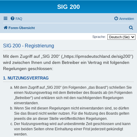
SIG 200
FAQ
Anmelden
S
Foren-Übersicht
u
Sprache:
c
SIG 200 - Registrierung
h
Mit dem Zugriff auf „SIG 200“ („https://ipmsdeutschland.de/sig200“)
e
wird zwischen Ihnen und dem Betreiber ein Vertrag mit folgenden
Regelungen geschlossen:
1. NUTZUNGSVERTRAG
Mit dem Zugriff auf „SIG 200“ (im Folgenden „das Board“) schließen Sie
einen Nutzungsvertrag mit dem Betreiber des Boards ab (im Folgenden
„Betreiber“) und erklären sich mit den nachfolgenden Regelungen
einverstanden.
Wenn Sie mit diesen Regelungen nicht einverstanden sind, so dürfen
Sie das Board nicht weiter nutzen. Für die Nutzung des Boards gelten
jeweils die an dieser Stelle veröffentlichten Regelungen.
Der Nutzungsvertrag wird auf unbestimmte Zeit geschlossen und kann
von beiden Seiten ohne Einhaltung einer Frist jederzeit gekündigt
werden.