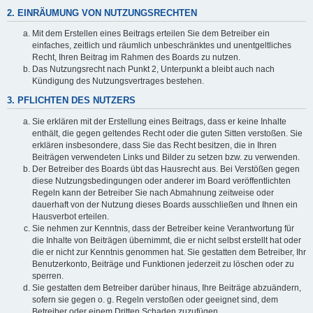
2. EINRÄUMUNG VON NUTZUNGSRECHTEN
Mit dem Erstellen eines Beitrags erteilen Sie dem Betreiber ein
einfaches, zeitlich und räumlich unbeschränktes und unentgeltliches
Recht, Ihren Beitrag im Rahmen des Boards zu nutzen.
Das Nutzungsrecht nach Punkt 2, Unterpunkt a bleibt auch nach
Kündigung des Nutzungsvertrages bestehen.
3. PFLICHTEN DES NUTZERS
Sie erklären mit der Erstellung eines Beitrags, dass er keine Inhalte
enthält, die gegen geltendes Recht oder die guten Sitten verstoßen. Sie
erklären insbesondere, dass Sie das Recht besitzen, die in Ihren
Beiträgen verwendeten Links und Bilder zu setzen bzw. zu verwenden.
Der Betreiber des Boards übt das Hausrecht aus. Bei Verstößen gegen
diese Nutzungsbedingungen oder anderer im Board veröffentlichten
Regeln kann der Betreiber Sie nach Abmahnung zeitweise oder
dauerhaft von der Nutzung dieses Boards ausschließen und Ihnen ein
Hausverbot erteilen.
Sie nehmen zur Kenntnis, dass der Betreiber keine Verantwortung für
die Inhalte von Beiträgen übernimmt, die er nicht selbst erstellt hat oder
die er nicht zur Kenntnis genommen hat. Sie gestatten dem Betreiber, Ihr
Benutzerkonto, Beiträge und Funktionen jederzeit zu löschen oder zu
sperren.
Sie gestatten dem Betreiber darüber hinaus, Ihre Beiträge abzuändern,
sofern sie gegen o. g. Regeln verstoßen oder geeignet sind, dem
Betreiber oder einem Dritten Schaden zuzufügen.