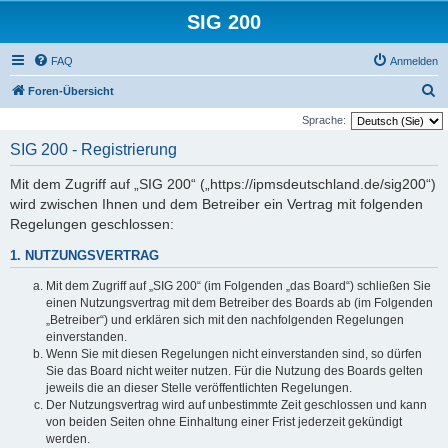
SIG 200
FAQ
Anmelden
S
Foren-Übersicht
u
Sprache:
c
SIG 200 - Registrierung
h
Mit dem Zugriff auf „SIG 200“ („https://ipmsdeutschland.de/sig200“)
e
wird zwischen Ihnen und dem Betreiber ein Vertrag mit folgenden
Regelungen geschlossen:
1. NUTZUNGSVERTRAG
Mit dem Zugriff auf „SIG 200“ (im Folgenden „das Board“) schließen Sie
einen Nutzungsvertrag mit dem Betreiber des Boards ab (im Folgenden
„Betreiber“) und erklären sich mit den nachfolgenden Regelungen
einverstanden.
Wenn Sie mit diesen Regelungen nicht einverstanden sind, so dürfen
Sie das Board nicht weiter nutzen. Für die Nutzung des Boards gelten
jeweils die an dieser Stelle veröffentlichten Regelungen.
Der Nutzungsvertrag wird auf unbestimmte Zeit geschlossen und kann
von beiden Seiten ohne Einhaltung einer Frist jederzeit gekündigt
werden.