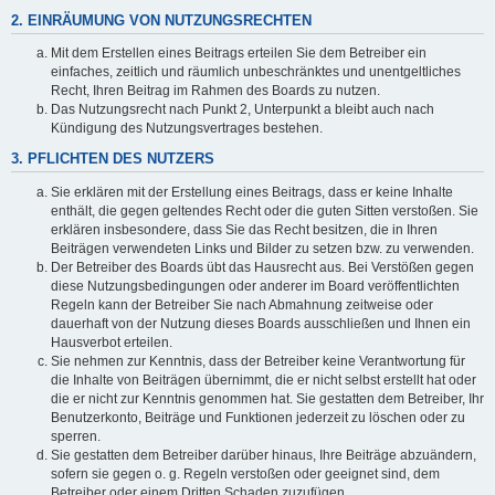
2. EINRÄUMUNG VON NUTZUNGSRECHTEN
Mit dem Erstellen eines Beitrags erteilen Sie dem Betreiber ein
einfaches, zeitlich und räumlich unbeschränktes und unentgeltliches
Recht, Ihren Beitrag im Rahmen des Boards zu nutzen.
Das Nutzungsrecht nach Punkt 2, Unterpunkt a bleibt auch nach
Kündigung des Nutzungsvertrages bestehen.
3. PFLICHTEN DES NUTZERS
Sie erklären mit der Erstellung eines Beitrags, dass er keine Inhalte
enthält, die gegen geltendes Recht oder die guten Sitten verstoßen. Sie
erklären insbesondere, dass Sie das Recht besitzen, die in Ihren
Beiträgen verwendeten Links und Bilder zu setzen bzw. zu verwenden.
Der Betreiber des Boards übt das Hausrecht aus. Bei Verstößen gegen
diese Nutzungsbedingungen oder anderer im Board veröffentlichten
Regeln kann der Betreiber Sie nach Abmahnung zeitweise oder
dauerhaft von der Nutzung dieses Boards ausschließen und Ihnen ein
Hausverbot erteilen.
Sie nehmen zur Kenntnis, dass der Betreiber keine Verantwortung für
die Inhalte von Beiträgen übernimmt, die er nicht selbst erstellt hat oder
die er nicht zur Kenntnis genommen hat. Sie gestatten dem Betreiber, Ihr
Benutzerkonto, Beiträge und Funktionen jederzeit zu löschen oder zu
sperren.
Sie gestatten dem Betreiber darüber hinaus, Ihre Beiträge abzuändern,
sofern sie gegen o. g. Regeln verstoßen oder geeignet sind, dem
Betreiber oder einem Dritten Schaden zuzufügen.