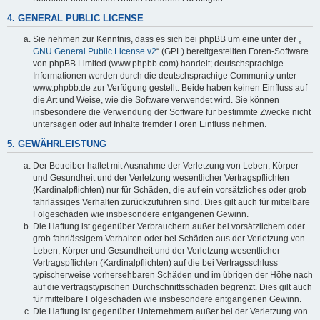
4. GENERAL PUBLIC LICENSE
Sie nehmen zur Kenntnis, dass es sich bei phpBB um eine unter der „
GNU General Public License v2
“ (GPL) bereitgestellten Foren-Software
von phpBB Limited (www.phpbb.com) handelt; deutschsprachige
Informationen werden durch die deutschsprachige Community unter
www.phpbb.de zur Verfügung gestellt. Beide haben keinen Einfluss auf
die Art und Weise, wie die Software verwendet wird. Sie können
insbesondere die Verwendung der Software für bestimmte Zwecke nicht
untersagen oder auf Inhalte fremder Foren Einfluss nehmen.
5. GEWÄHRLEISTUNG
Der Betreiber haftet mit Ausnahme der Verletzung von Leben, Körper
und Gesundheit und der Verletzung wesentlicher Vertragspflichten
(Kardinalpflichten) nur für Schäden, die auf ein vorsätzliches oder grob
fahrlässiges Verhalten zurückzuführen sind. Dies gilt auch für mittelbare
Folgeschäden wie insbesondere entgangenen Gewinn.
Die Haftung ist gegenüber Verbrauchern außer bei vorsätzlichem oder
grob fahrlässigem Verhalten oder bei Schäden aus der Verletzung von
Leben, Körper und Gesundheit und der Verletzung wesentlicher
Vertragspflichten (Kardinalpflichten) auf die bei Vertragsschluss
typischerweise vorhersehbaren Schäden und im übrigen der Höhe nach
auf die vertragstypischen Durchschnittsschäden begrenzt. Dies gilt auch
für mittelbare Folgeschäden wie insbesondere entgangenen Gewinn.
Die Haftung ist gegenüber Unternehmern außer bei der Verletzung von