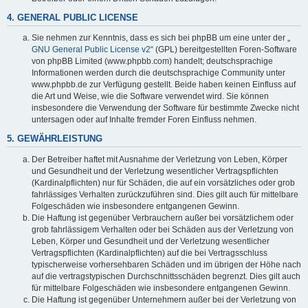
4. GENERAL PUBLIC LICENSE
Sie nehmen zur Kenntnis, dass es sich bei phpBB um eine unter der „
GNU General Public License v2
“ (GPL) bereitgestellten Foren-Software
von phpBB Limited (www.phpbb.com) handelt; deutschsprachige
Informationen werden durch die deutschsprachige Community unter
www.phpbb.de zur Verfügung gestellt. Beide haben keinen Einfluss auf
die Art und Weise, wie die Software verwendet wird. Sie können
insbesondere die Verwendung der Software für bestimmte Zwecke nicht
untersagen oder auf Inhalte fremder Foren Einfluss nehmen.
5. GEWÄHRLEISTUNG
Der Betreiber haftet mit Ausnahme der Verletzung von Leben, Körper
und Gesundheit und der Verletzung wesentlicher Vertragspflichten
(Kardinalpflichten) nur für Schäden, die auf ein vorsätzliches oder grob
fahrlässiges Verhalten zurückzuführen sind. Dies gilt auch für mittelbare
Folgeschäden wie insbesondere entgangenen Gewinn.
Die Haftung ist gegenüber Verbrauchern außer bei vorsätzlichem oder
grob fahrlässigem Verhalten oder bei Schäden aus der Verletzung von
Leben, Körper und Gesundheit und der Verletzung wesentlicher
Vertragspflichten (Kardinalpflichten) auf die bei Vertragsschluss
typischerweise vorhersehbaren Schäden und im übrigen der Höhe nach
auf die vertragstypischen Durchschnittsschäden begrenzt. Dies gilt auch
für mittelbare Folgeschäden wie insbesondere entgangenen Gewinn.
Die Haftung ist gegenüber Unternehmern außer bei der Verletzung von