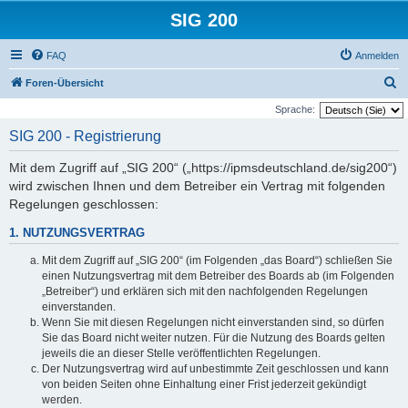
SIG 200
FAQ
Anmelden
S
Foren-Übersicht
u
Sprache:
c
SIG 200 - Registrierung
h
Mit dem Zugriff auf „SIG 200“ („https://ipmsdeutschland.de/sig200“)
e
wird zwischen Ihnen und dem Betreiber ein Vertrag mit folgenden
Regelungen geschlossen:
1. NUTZUNGSVERTRAG
Mit dem Zugriff auf „SIG 200“ (im Folgenden „das Board“) schließen Sie
einen Nutzungsvertrag mit dem Betreiber des Boards ab (im Folgenden
„Betreiber“) und erklären sich mit den nachfolgenden Regelungen
einverstanden.
Wenn Sie mit diesen Regelungen nicht einverstanden sind, so dürfen
Sie das Board nicht weiter nutzen. Für die Nutzung des Boards gelten
jeweils die an dieser Stelle veröffentlichten Regelungen.
Der Nutzungsvertrag wird auf unbestimmte Zeit geschlossen und kann
von beiden Seiten ohne Einhaltung einer Frist jederzeit gekündigt
werden.