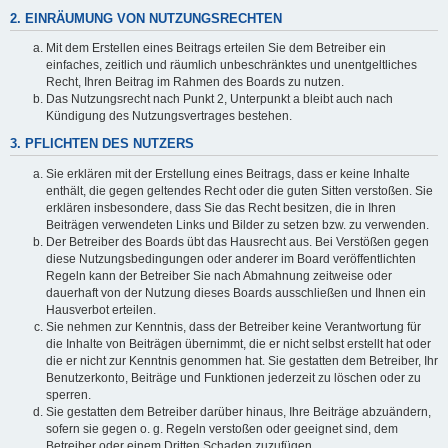
2. EINRÄUMUNG VON NUTZUNGSRECHTEN
Mit dem Erstellen eines Beitrags erteilen Sie dem Betreiber ein
einfaches, zeitlich und räumlich unbeschränktes und unentgeltliches
Recht, Ihren Beitrag im Rahmen des Boards zu nutzen.
Das Nutzungsrecht nach Punkt 2, Unterpunkt a bleibt auch nach
Kündigung des Nutzungsvertrages bestehen.
3. PFLICHTEN DES NUTZERS
Sie erklären mit der Erstellung eines Beitrags, dass er keine Inhalte
enthält, die gegen geltendes Recht oder die guten Sitten verstoßen. Sie
erklären insbesondere, dass Sie das Recht besitzen, die in Ihren
Beiträgen verwendeten Links und Bilder zu setzen bzw. zu verwenden.
Der Betreiber des Boards übt das Hausrecht aus. Bei Verstößen gegen
diese Nutzungsbedingungen oder anderer im Board veröffentlichten
Regeln kann der Betreiber Sie nach Abmahnung zeitweise oder
dauerhaft von der Nutzung dieses Boards ausschließen und Ihnen ein
Hausverbot erteilen.
Sie nehmen zur Kenntnis, dass der Betreiber keine Verantwortung für
die Inhalte von Beiträgen übernimmt, die er nicht selbst erstellt hat oder
die er nicht zur Kenntnis genommen hat. Sie gestatten dem Betreiber, Ihr
Benutzerkonto, Beiträge und Funktionen jederzeit zu löschen oder zu
sperren.
Sie gestatten dem Betreiber darüber hinaus, Ihre Beiträge abzuändern,
sofern sie gegen o. g. Regeln verstoßen oder geeignet sind, dem
Betreiber oder einem Dritten Schaden zuzufügen.