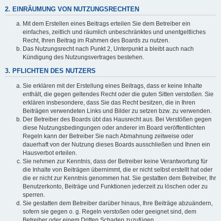
2. EINRÄUMUNG VON NUTZUNGSRECHTEN
Mit dem Erstellen eines Beitrags erteilen Sie dem Betreiber ein
einfaches, zeitlich und räumlich unbeschränktes und unentgeltliches
Recht, Ihren Beitrag im Rahmen des Boards zu nutzen.
Das Nutzungsrecht nach Punkt 2, Unterpunkt a bleibt auch nach
Kündigung des Nutzungsvertrages bestehen.
3. PFLICHTEN DES NUTZERS
Sie erklären mit der Erstellung eines Beitrags, dass er keine Inhalte
enthält, die gegen geltendes Recht oder die guten Sitten verstoßen. Sie
erklären insbesondere, dass Sie das Recht besitzen, die in Ihren
Beiträgen verwendeten Links und Bilder zu setzen bzw. zu verwenden.
Der Betreiber des Boards übt das Hausrecht aus. Bei Verstößen gegen
diese Nutzungsbedingungen oder anderer im Board veröffentlichten
Regeln kann der Betreiber Sie nach Abmahnung zeitweise oder
dauerhaft von der Nutzung dieses Boards ausschließen und Ihnen ein
Hausverbot erteilen.
Sie nehmen zur Kenntnis, dass der Betreiber keine Verantwortung für
die Inhalte von Beiträgen übernimmt, die er nicht selbst erstellt hat oder
die er nicht zur Kenntnis genommen hat. Sie gestatten dem Betreiber, Ihr
Benutzerkonto, Beiträge und Funktionen jederzeit zu löschen oder zu
sperren.
Sie gestatten dem Betreiber darüber hinaus, Ihre Beiträge abzuändern,
sofern sie gegen o. g. Regeln verstoßen oder geeignet sind, dem
Betreiber oder einem Dritten Schaden zuzufügen.