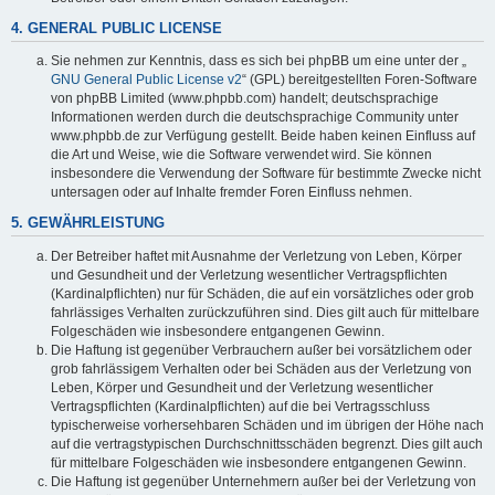
4. GENERAL PUBLIC LICENSE
Sie nehmen zur Kenntnis, dass es sich bei phpBB um eine unter der „
GNU General Public License v2
“ (GPL) bereitgestellten Foren-Software
von phpBB Limited (www.phpbb.com) handelt; deutschsprachige
Informationen werden durch die deutschsprachige Community unter
www.phpbb.de zur Verfügung gestellt. Beide haben keinen Einfluss auf
die Art und Weise, wie die Software verwendet wird. Sie können
insbesondere die Verwendung der Software für bestimmte Zwecke nicht
untersagen oder auf Inhalte fremder Foren Einfluss nehmen.
5. GEWÄHRLEISTUNG
Der Betreiber haftet mit Ausnahme der Verletzung von Leben, Körper
und Gesundheit und der Verletzung wesentlicher Vertragspflichten
(Kardinalpflichten) nur für Schäden, die auf ein vorsätzliches oder grob
fahrlässiges Verhalten zurückzuführen sind. Dies gilt auch für mittelbare
Folgeschäden wie insbesondere entgangenen Gewinn.
Die Haftung ist gegenüber Verbrauchern außer bei vorsätzlichem oder
grob fahrlässigem Verhalten oder bei Schäden aus der Verletzung von
Leben, Körper und Gesundheit und der Verletzung wesentlicher
Vertragspflichten (Kardinalpflichten) auf die bei Vertragsschluss
typischerweise vorhersehbaren Schäden und im übrigen der Höhe nach
auf die vertragstypischen Durchschnittsschäden begrenzt. Dies gilt auch
für mittelbare Folgeschäden wie insbesondere entgangenen Gewinn.
Die Haftung ist gegenüber Unternehmern außer bei der Verletzung von