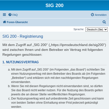
SIG 200
FAQ
Anmelden
S
Foren-Übersicht
u
Sprache:
c
SIG 200 - Registrierung
h
Mit dem Zugriff auf „SIG 200“ („https://ipmsdeutschland.de/sig200“)
e
wird zwischen Ihnen und dem Betreiber ein Vertrag mit folgenden
Regelungen geschlossen:
1. NUTZUNGSVERTRAG
Mit dem Zugriff auf „SIG 200“ (im Folgenden „das Board“) schließen Sie
einen Nutzungsvertrag mit dem Betreiber des Boards ab (im Folgenden
„Betreiber“) und erklären sich mit den nachfolgenden Regelungen
einverstanden.
Wenn Sie mit diesen Regelungen nicht einverstanden sind, so dürfen
Sie das Board nicht weiter nutzen. Für die Nutzung des Boards gelten
jeweils die an dieser Stelle veröffentlichten Regelungen.
Der Nutzungsvertrag wird auf unbestimmte Zeit geschlossen und kann
von beiden Seiten ohne Einhaltung einer Frist jederzeit gekündigt
werden.