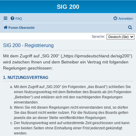
SIG 200
FAQ
Anmelden
S
Foren-Übersicht
u
Sprache:
c
SIG 200 - Registrierung
h
Mit dem Zugriff auf „SIG 200“ („https://ipmsdeutschland.de/sig200“)
e
wird zwischen Ihnen und dem Betreiber ein Vertrag mit folgenden
Regelungen geschlossen:
1. NUTZUNGSVERTRAG
Mit dem Zugriff auf „SIG 200“ (im Folgenden „das Board“) schließen Sie
einen Nutzungsvertrag mit dem Betreiber des Boards ab (im Folgenden
„Betreiber“) und erklären sich mit den nachfolgenden Regelungen
einverstanden.
Wenn Sie mit diesen Regelungen nicht einverstanden sind, so dürfen
Sie das Board nicht weiter nutzen. Für die Nutzung des Boards gelten
jeweils die an dieser Stelle veröffentlichten Regelungen.
Der Nutzungsvertrag wird auf unbestimmte Zeit geschlossen und kann
von beiden Seiten ohne Einhaltung einer Frist jederzeit gekündigt
werden.