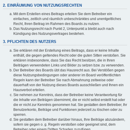
2. EINRÄUMUNG VON NUTZUNGSRECHTEN
Mit dem Erstellen eines Beitrags erteilen Sie dem Betreiber ein
einfaches, zeitlich und räumlich unbeschränktes und unentgeltliches
Recht, Ihren Beitrag im Rahmen des Boards zu nutzen.
Das Nutzungsrecht nach Punkt 2, Unterpunkt a bleibt auch nach
Kündigung des Nutzungsvertrages bestehen.
3. PFLICHTEN DES NUTZERS
Sie erklären mit der Erstellung eines Beitrags, dass er keine Inhalte
enthält, die gegen geltendes Recht oder die guten Sitten verstoßen. Sie
erklären insbesondere, dass Sie das Recht besitzen, die in Ihren
Beiträgen verwendeten Links und Bilder zu setzen bzw. zu verwenden.
Der Betreiber des Boards übt das Hausrecht aus. Bei Verstößen gegen
diese Nutzungsbedingungen oder anderer im Board veröffentlichten
Regeln kann der Betreiber Sie nach Abmahnung zeitweise oder
dauerhaft von der Nutzung dieses Boards ausschließen und Ihnen ein
Hausverbot erteilen.
Sie nehmen zur Kenntnis, dass der Betreiber keine Verantwortung für
die Inhalte von Beiträgen übernimmt, die er nicht selbst erstellt hat oder
die er nicht zur Kenntnis genommen hat. Sie gestatten dem Betreiber, Ihr
Benutzerkonto, Beiträge und Funktionen jederzeit zu löschen oder zu
sperren.
Sie gestatten dem Betreiber darüber hinaus, Ihre Beiträge abzuändern,
sofern sie gegen o. g. Regeln verstoßen oder geeignet sind, dem
Betreiber oder einem Dritten Schaden zuzufügen.