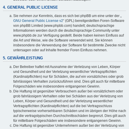
4. GENERAL PUBLIC LICENSE
Sie nehmen zur Kenntnis, dass es sich bei phpBB um eine unter der „
GNU General Public License v2
“ (GPL) bereitgestellten Foren-Software
von phpBB Limited (www.phpbb.com) handelt; deutschsprachige
Informationen werden durch die deutschsprachige Community unter
www.phpbb.de zur Verfügung gestellt. Beide haben keinen Einfluss auf
die Art und Weise, wie die Software verwendet wird. Sie können
insbesondere die Verwendung der Software für bestimmte Zwecke nicht
untersagen oder auf Inhalte fremder Foren Einfluss nehmen.
5. GEWÄHRLEISTUNG
Der Betreiber haftet mit Ausnahme der Verletzung von Leben, Körper
und Gesundheit und der Verletzung wesentlicher Vertragspflichten
(Kardinalpflichten) nur für Schäden, die auf ein vorsätzliches oder grob
fahrlässiges Verhalten zurückzuführen sind. Dies gilt auch für mittelbare
Folgeschäden wie insbesondere entgangenen Gewinn.
Die Haftung ist gegenüber Verbrauchern außer bei vorsätzlichem oder
grob fahrlässigem Verhalten oder bei Schäden aus der Verletzung von
Leben, Körper und Gesundheit und der Verletzung wesentlicher
Vertragspflichten (Kardinalpflichten) auf die bei Vertragsschluss
typischerweise vorhersehbaren Schäden und im übrigen der Höhe nach
auf die vertragstypischen Durchschnittsschäden begrenzt. Dies gilt auch
für mittelbare Folgeschäden wie insbesondere entgangenen Gewinn.
Die Haftung ist gegenüber Unternehmern außer bei der Verletzung von