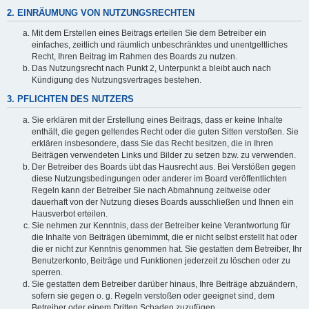
2. EINRÄUMUNG VON NUTZUNGSRECHTEN
Mit dem Erstellen eines Beitrags erteilen Sie dem Betreiber ein
einfaches, zeitlich und räumlich unbeschränktes und unentgeltliches
Recht, Ihren Beitrag im Rahmen des Boards zu nutzen.
Das Nutzungsrecht nach Punkt 2, Unterpunkt a bleibt auch nach
Kündigung des Nutzungsvertrages bestehen.
3. PFLICHTEN DES NUTZERS
Sie erklären mit der Erstellung eines Beitrags, dass er keine Inhalte
enthält, die gegen geltendes Recht oder die guten Sitten verstoßen. Sie
erklären insbesondere, dass Sie das Recht besitzen, die in Ihren
Beiträgen verwendeten Links und Bilder zu setzen bzw. zu verwenden.
Der Betreiber des Boards übt das Hausrecht aus. Bei Verstößen gegen
diese Nutzungsbedingungen oder anderer im Board veröffentlichten
Regeln kann der Betreiber Sie nach Abmahnung zeitweise oder
dauerhaft von der Nutzung dieses Boards ausschließen und Ihnen ein
Hausverbot erteilen.
Sie nehmen zur Kenntnis, dass der Betreiber keine Verantwortung für
die Inhalte von Beiträgen übernimmt, die er nicht selbst erstellt hat oder
die er nicht zur Kenntnis genommen hat. Sie gestatten dem Betreiber, Ihr
Benutzerkonto, Beiträge und Funktionen jederzeit zu löschen oder zu
sperren.
Sie gestatten dem Betreiber darüber hinaus, Ihre Beiträge abzuändern,
sofern sie gegen o. g. Regeln verstoßen oder geeignet sind, dem
Betreiber oder einem Dritten Schaden zuzufügen.