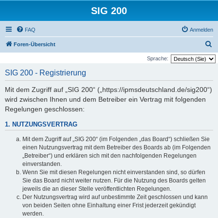
SIG 200
FAQ
Anmelden
S
Foren-Übersicht
u
Sprache:
c
SIG 200 - Registrierung
h
Mit dem Zugriff auf „SIG 200“ („https://ipmsdeutschland.de/sig200“)
e
wird zwischen Ihnen und dem Betreiber ein Vertrag mit folgenden
Regelungen geschlossen:
1. NUTZUNGSVERTRAG
Mit dem Zugriff auf „SIG 200“ (im Folgenden „das Board“) schließen Sie
einen Nutzungsvertrag mit dem Betreiber des Boards ab (im Folgenden
„Betreiber“) und erklären sich mit den nachfolgenden Regelungen
einverstanden.
Wenn Sie mit diesen Regelungen nicht einverstanden sind, so dürfen
Sie das Board nicht weiter nutzen. Für die Nutzung des Boards gelten
jeweils die an dieser Stelle veröffentlichten Regelungen.
Der Nutzungsvertrag wird auf unbestimmte Zeit geschlossen und kann
von beiden Seiten ohne Einhaltung einer Frist jederzeit gekündigt
werden.