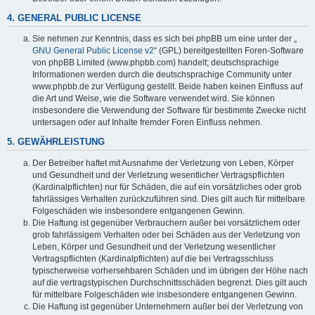
4. GENERAL PUBLIC LICENSE
Sie nehmen zur Kenntnis, dass es sich bei phpBB um eine unter der „
GNU General Public License v2
“ (GPL) bereitgestellten Foren-Software
von phpBB Limited (www.phpbb.com) handelt; deutschsprachige
Informationen werden durch die deutschsprachige Community unter
www.phpbb.de zur Verfügung gestellt. Beide haben keinen Einfluss auf
die Art und Weise, wie die Software verwendet wird. Sie können
insbesondere die Verwendung der Software für bestimmte Zwecke nicht
untersagen oder auf Inhalte fremder Foren Einfluss nehmen.
5. GEWÄHRLEISTUNG
Der Betreiber haftet mit Ausnahme der Verletzung von Leben, Körper
und Gesundheit und der Verletzung wesentlicher Vertragspflichten
(Kardinalpflichten) nur für Schäden, die auf ein vorsätzliches oder grob
fahrlässiges Verhalten zurückzuführen sind. Dies gilt auch für mittelbare
Folgeschäden wie insbesondere entgangenen Gewinn.
Die Haftung ist gegenüber Verbrauchern außer bei vorsätzlichem oder
grob fahrlässigem Verhalten oder bei Schäden aus der Verletzung von
Leben, Körper und Gesundheit und der Verletzung wesentlicher
Vertragspflichten (Kardinalpflichten) auf die bei Vertragsschluss
typischerweise vorhersehbaren Schäden und im übrigen der Höhe nach
auf die vertragstypischen Durchschnittsschäden begrenzt. Dies gilt auch
für mittelbare Folgeschäden wie insbesondere entgangenen Gewinn.
Die Haftung ist gegenüber Unternehmern außer bei der Verletzung von