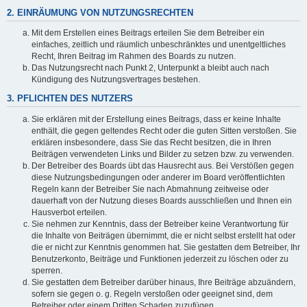
2. EINRÄUMUNG VON NUTZUNGSRECHTEN
Mit dem Erstellen eines Beitrags erteilen Sie dem Betreiber ein
einfaches, zeitlich und räumlich unbeschränktes und unentgeltliches
Recht, Ihren Beitrag im Rahmen des Boards zu nutzen.
Das Nutzungsrecht nach Punkt 2, Unterpunkt a bleibt auch nach
Kündigung des Nutzungsvertrages bestehen.
3. PFLICHTEN DES NUTZERS
Sie erklären mit der Erstellung eines Beitrags, dass er keine Inhalte
enthält, die gegen geltendes Recht oder die guten Sitten verstoßen. Sie
erklären insbesondere, dass Sie das Recht besitzen, die in Ihren
Beiträgen verwendeten Links und Bilder zu setzen bzw. zu verwenden.
Der Betreiber des Boards übt das Hausrecht aus. Bei Verstößen gegen
diese Nutzungsbedingungen oder anderer im Board veröffentlichten
Regeln kann der Betreiber Sie nach Abmahnung zeitweise oder
dauerhaft von der Nutzung dieses Boards ausschließen und Ihnen ein
Hausverbot erteilen.
Sie nehmen zur Kenntnis, dass der Betreiber keine Verantwortung für
die Inhalte von Beiträgen übernimmt, die er nicht selbst erstellt hat oder
die er nicht zur Kenntnis genommen hat. Sie gestatten dem Betreiber, Ihr
Benutzerkonto, Beiträge und Funktionen jederzeit zu löschen oder zu
sperren.
Sie gestatten dem Betreiber darüber hinaus, Ihre Beiträge abzuändern,
sofern sie gegen o. g. Regeln verstoßen oder geeignet sind, dem
Betreiber oder einem Dritten Schaden zuzufügen.