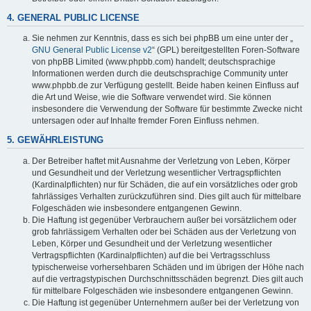
4. GENERAL PUBLIC LICENSE
Sie nehmen zur Kenntnis, dass es sich bei phpBB um eine unter der „
GNU General Public License v2
“ (GPL) bereitgestellten Foren-Software
von phpBB Limited (www.phpbb.com) handelt; deutschsprachige
Informationen werden durch die deutschsprachige Community unter
www.phpbb.de zur Verfügung gestellt. Beide haben keinen Einfluss auf
die Art und Weise, wie die Software verwendet wird. Sie können
insbesondere die Verwendung der Software für bestimmte Zwecke nicht
untersagen oder auf Inhalte fremder Foren Einfluss nehmen.
5. GEWÄHRLEISTUNG
Der Betreiber haftet mit Ausnahme der Verletzung von Leben, Körper
und Gesundheit und der Verletzung wesentlicher Vertragspflichten
(Kardinalpflichten) nur für Schäden, die auf ein vorsätzliches oder grob
fahrlässiges Verhalten zurückzuführen sind. Dies gilt auch für mittelbare
Folgeschäden wie insbesondere entgangenen Gewinn.
Die Haftung ist gegenüber Verbrauchern außer bei vorsätzlichem oder
grob fahrlässigem Verhalten oder bei Schäden aus der Verletzung von
Leben, Körper und Gesundheit und der Verletzung wesentlicher
Vertragspflichten (Kardinalpflichten) auf die bei Vertragsschluss
typischerweise vorhersehbaren Schäden und im übrigen der Höhe nach
auf die vertragstypischen Durchschnittsschäden begrenzt. Dies gilt auch
für mittelbare Folgeschäden wie insbesondere entgangenen Gewinn.
Die Haftung ist gegenüber Unternehmern außer bei der Verletzung von