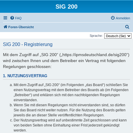
SIG 200
FAQ
Anmelden
S
Foren-Übersicht
u
Sprache:
c
SIG 200 - Registrierung
h
Mit dem Zugriff auf „SIG 200“ („https://ipmsdeutschland.de/sig200“)
e
wird zwischen Ihnen und dem Betreiber ein Vertrag mit folgenden
Regelungen geschlossen:
1. NUTZUNGSVERTRAG
Mit dem Zugriff auf „SIG 200“ (im Folgenden „das Board“) schließen Sie
einen Nutzungsvertrag mit dem Betreiber des Boards ab (im Folgenden
„Betreiber“) und erklären sich mit den nachfolgenden Regelungen
einverstanden.
Wenn Sie mit diesen Regelungen nicht einverstanden sind, so dürfen
Sie das Board nicht weiter nutzen. Für die Nutzung des Boards gelten
jeweils die an dieser Stelle veröffentlichten Regelungen.
Der Nutzungsvertrag wird auf unbestimmte Zeit geschlossen und kann
von beiden Seiten ohne Einhaltung einer Frist jederzeit gekündigt
werden.