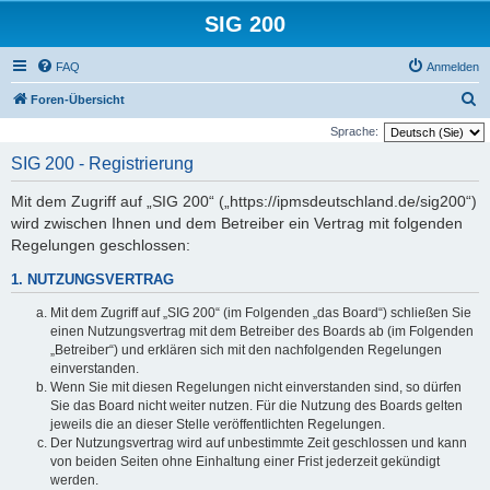
SIG 200
FAQ
Anmelden
S
Foren-Übersicht
u
Sprache:
c
SIG 200 - Registrierung
h
Mit dem Zugriff auf „SIG 200“ („https://ipmsdeutschland.de/sig200“)
e
wird zwischen Ihnen und dem Betreiber ein Vertrag mit folgenden
Regelungen geschlossen:
1. NUTZUNGSVERTRAG
Mit dem Zugriff auf „SIG 200“ (im Folgenden „das Board“) schließen Sie
einen Nutzungsvertrag mit dem Betreiber des Boards ab (im Folgenden
„Betreiber“) und erklären sich mit den nachfolgenden Regelungen
einverstanden.
Wenn Sie mit diesen Regelungen nicht einverstanden sind, so dürfen
Sie das Board nicht weiter nutzen. Für die Nutzung des Boards gelten
jeweils die an dieser Stelle veröffentlichten Regelungen.
Der Nutzungsvertrag wird auf unbestimmte Zeit geschlossen und kann
von beiden Seiten ohne Einhaltung einer Frist jederzeit gekündigt
werden.