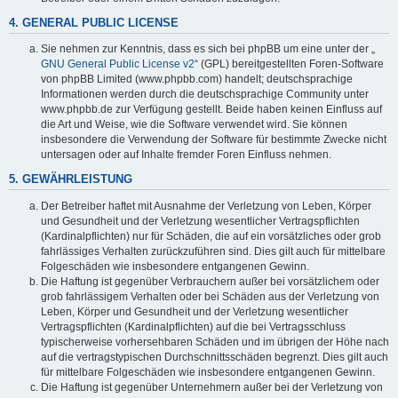
4. GENERAL PUBLIC LICENSE
Sie nehmen zur Kenntnis, dass es sich bei phpBB um eine unter der „
GNU General Public License v2
“ (GPL) bereitgestellten Foren-Software
von phpBB Limited (www.phpbb.com) handelt; deutschsprachige
Informationen werden durch die deutschsprachige Community unter
www.phpbb.de zur Verfügung gestellt. Beide haben keinen Einfluss auf
die Art und Weise, wie die Software verwendet wird. Sie können
insbesondere die Verwendung der Software für bestimmte Zwecke nicht
untersagen oder auf Inhalte fremder Foren Einfluss nehmen.
5. GEWÄHRLEISTUNG
Der Betreiber haftet mit Ausnahme der Verletzung von Leben, Körper
und Gesundheit und der Verletzung wesentlicher Vertragspflichten
(Kardinalpflichten) nur für Schäden, die auf ein vorsätzliches oder grob
fahrlässiges Verhalten zurückzuführen sind. Dies gilt auch für mittelbare
Folgeschäden wie insbesondere entgangenen Gewinn.
Die Haftung ist gegenüber Verbrauchern außer bei vorsätzlichem oder
grob fahrlässigem Verhalten oder bei Schäden aus der Verletzung von
Leben, Körper und Gesundheit und der Verletzung wesentlicher
Vertragspflichten (Kardinalpflichten) auf die bei Vertragsschluss
typischerweise vorhersehbaren Schäden und im übrigen der Höhe nach
auf die vertragstypischen Durchschnittsschäden begrenzt. Dies gilt auch
für mittelbare Folgeschäden wie insbesondere entgangenen Gewinn.
Die Haftung ist gegenüber Unternehmern außer bei der Verletzung von