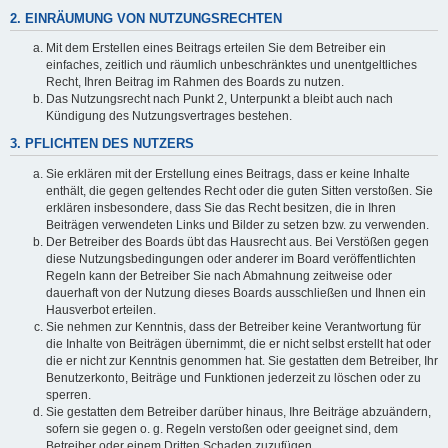
2. EINRÄUMUNG VON NUTZUNGSRECHTEN
Mit dem Erstellen eines Beitrags erteilen Sie dem Betreiber ein
einfaches, zeitlich und räumlich unbeschränktes und unentgeltliches
Recht, Ihren Beitrag im Rahmen des Boards zu nutzen.
Das Nutzungsrecht nach Punkt 2, Unterpunkt a bleibt auch nach
Kündigung des Nutzungsvertrages bestehen.
3. PFLICHTEN DES NUTZERS
Sie erklären mit der Erstellung eines Beitrags, dass er keine Inhalte
enthält, die gegen geltendes Recht oder die guten Sitten verstoßen. Sie
erklären insbesondere, dass Sie das Recht besitzen, die in Ihren
Beiträgen verwendeten Links und Bilder zu setzen bzw. zu verwenden.
Der Betreiber des Boards übt das Hausrecht aus. Bei Verstößen gegen
diese Nutzungsbedingungen oder anderer im Board veröffentlichten
Regeln kann der Betreiber Sie nach Abmahnung zeitweise oder
dauerhaft von der Nutzung dieses Boards ausschließen und Ihnen ein
Hausverbot erteilen.
Sie nehmen zur Kenntnis, dass der Betreiber keine Verantwortung für
die Inhalte von Beiträgen übernimmt, die er nicht selbst erstellt hat oder
die er nicht zur Kenntnis genommen hat. Sie gestatten dem Betreiber, Ihr
Benutzerkonto, Beiträge und Funktionen jederzeit zu löschen oder zu
sperren.
Sie gestatten dem Betreiber darüber hinaus, Ihre Beiträge abzuändern,
sofern sie gegen o. g. Regeln verstoßen oder geeignet sind, dem
Betreiber oder einem Dritten Schaden zuzufügen.