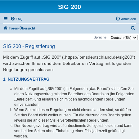
SIG 200
FAQ
Anmelden
S
Foren-Übersicht
u
Sprache:
c
SIG 200 - Registrierung
h
Mit dem Zugriff auf „SIG 200“ („https://ipmsdeutschland.de/sig200“)
e
wird zwischen Ihnen und dem Betreiber ein Vertrag mit folgenden
Regelungen geschlossen:
1. NUTZUNGSVERTRAG
Mit dem Zugriff auf „SIG 200“ (im Folgenden „das Board“) schließen Sie
einen Nutzungsvertrag mit dem Betreiber des Boards ab (im Folgenden
„Betreiber“) und erklären sich mit den nachfolgenden Regelungen
einverstanden.
Wenn Sie mit diesen Regelungen nicht einverstanden sind, so dürfen
Sie das Board nicht weiter nutzen. Für die Nutzung des Boards gelten
jeweils die an dieser Stelle veröffentlichten Regelungen.
Der Nutzungsvertrag wird auf unbestimmte Zeit geschlossen und kann
von beiden Seiten ohne Einhaltung einer Frist jederzeit gekündigt
werden.