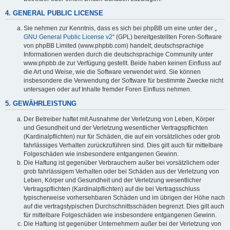
4. GENERAL PUBLIC LICENSE
Sie nehmen zur Kenntnis, dass es sich bei phpBB um eine unter der „
GNU General Public License v2
“ (GPL) bereitgestellten Foren-Software
von phpBB Limited (www.phpbb.com) handelt; deutschsprachige
Informationen werden durch die deutschsprachige Community unter
www.phpbb.de zur Verfügung gestellt. Beide haben keinen Einfluss auf
die Art und Weise, wie die Software verwendet wird. Sie können
insbesondere die Verwendung der Software für bestimmte Zwecke nicht
untersagen oder auf Inhalte fremder Foren Einfluss nehmen.
5. GEWÄHRLEISTUNG
Der Betreiber haftet mit Ausnahme der Verletzung von Leben, Körper
und Gesundheit und der Verletzung wesentlicher Vertragspflichten
(Kardinalpflichten) nur für Schäden, die auf ein vorsätzliches oder grob
fahrlässiges Verhalten zurückzuführen sind. Dies gilt auch für mittelbare
Folgeschäden wie insbesondere entgangenen Gewinn.
Die Haftung ist gegenüber Verbrauchern außer bei vorsätzlichem oder
grob fahrlässigem Verhalten oder bei Schäden aus der Verletzung von
Leben, Körper und Gesundheit und der Verletzung wesentlicher
Vertragspflichten (Kardinalpflichten) auf die bei Vertragsschluss
typischerweise vorhersehbaren Schäden und im übrigen der Höhe nach
auf die vertragstypischen Durchschnittsschäden begrenzt. Dies gilt auch
für mittelbare Folgeschäden wie insbesondere entgangenen Gewinn.
Die Haftung ist gegenüber Unternehmern außer bei der Verletzung von