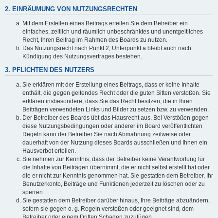
2. EINRÄUMUNG VON NUTZUNGSRECHTEN
Mit dem Erstellen eines Beitrags erteilen Sie dem Betreiber ein
einfaches, zeitlich und räumlich unbeschränktes und unentgeltliches
Recht, Ihren Beitrag im Rahmen des Boards zu nutzen.
Das Nutzungsrecht nach Punkt 2, Unterpunkt a bleibt auch nach
Kündigung des Nutzungsvertrages bestehen.
3. PFLICHTEN DES NUTZERS
Sie erklären mit der Erstellung eines Beitrags, dass er keine Inhalte
enthält, die gegen geltendes Recht oder die guten Sitten verstoßen. Sie
erklären insbesondere, dass Sie das Recht besitzen, die in Ihren
Beiträgen verwendeten Links und Bilder zu setzen bzw. zu verwenden.
Der Betreiber des Boards übt das Hausrecht aus. Bei Verstößen gegen
diese Nutzungsbedingungen oder anderer im Board veröffentlichten
Regeln kann der Betreiber Sie nach Abmahnung zeitweise oder
dauerhaft von der Nutzung dieses Boards ausschließen und Ihnen ein
Hausverbot erteilen.
Sie nehmen zur Kenntnis, dass der Betreiber keine Verantwortung für
die Inhalte von Beiträgen übernimmt, die er nicht selbst erstellt hat oder
die er nicht zur Kenntnis genommen hat. Sie gestatten dem Betreiber, Ihr
Benutzerkonto, Beiträge und Funktionen jederzeit zu löschen oder zu
sperren.
Sie gestatten dem Betreiber darüber hinaus, Ihre Beiträge abzuändern,
sofern sie gegen o. g. Regeln verstoßen oder geeignet sind, dem
Betreiber oder einem Dritten Schaden zuzufügen.