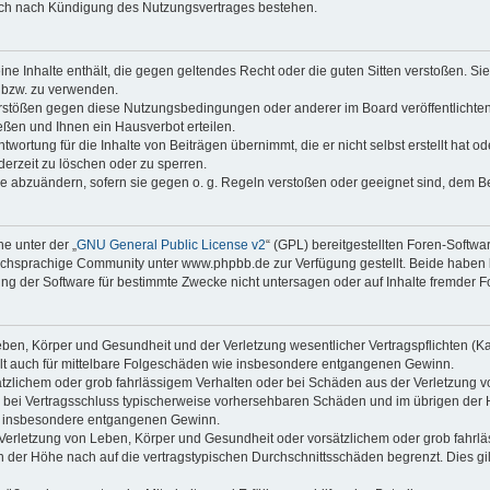
auch nach Kündigung des Nutzungsvertrages bestehen.
keine Inhalte enthält, die gegen geltendes Recht oder die guten Sitten verstoßen. Si
n bzw. zu verwenden.
erstößen gegen diese Nutzungsbedingungen oder anderer im Board veröffentlicht
ßen und Ihnen ein Hausverbot erteilen.
wortung für die Inhalte von Beiträgen übernimmt, die er nicht selbst erstellt hat 
derzeit zu löschen oder zu sperren.
äge abzuändern, sofern sie gegen o. g. Regeln verstoßen oder geeignet sind, dem 
e unter der „
GNU General Public License v2
“ (GPL) bereitgestellten Foren-Soft
chsprachige Community unter www.phpbb.de zur Verfügung gestellt. Beide haben ke
g der Software für bestimmte Zwecke nicht untersagen oder auf Inhalte fremder F
ben, Körper und Gesundheit und der Verletzung wesentlicher Vertragspflichten (Kard
gilt auch für mittelbare Folgeschäden wie insbesondere entgangenen Gewinn.
ätzlichem oder grob fahrlässigem Verhalten oder bei Schäden aus der Verletzung 
 die bei Vertragsschluss typischerweise vorhersehbaren Schäden und im übrigen de
wie insbesondere entgangenen Gewinn.
erletzung von Leben, Körper und Gesundheit oder vorsätzlichem oder grob fahrläs
der Höhe nach auf die vertragstypischen Durchschnittsschäden begrenzt. Dies gi