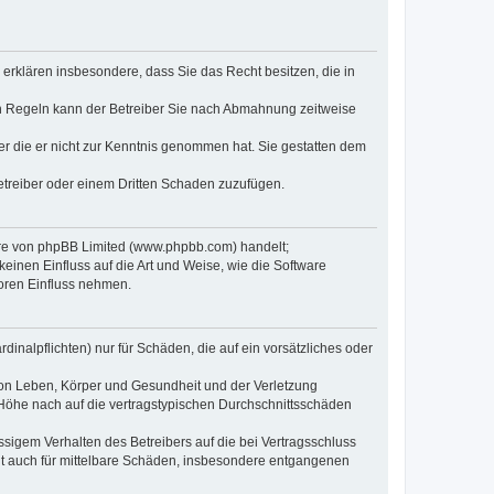
e erklären insbesondere, dass Sie das Recht besitzen, die in
en Regeln kann der Betreiber Sie nach Abmahnung zeitweise
oder die er nicht zur Kenntnis genommen hat. Sie gestatten dem
Betreiber oder einem Dritten Schaden zuzufügen.
ware von phpBB Limited (www.phpbb.com) handelt;
inen Einfluss auf die Art und Weise, wie die Software
oren Einfluss nehmen.
inalpflichten) nur für Schäden, die auf ein vorsätzliches oder
von Leben, Körper und Gesundheit und der Verletzung
r Höhe nach auf die vertragstypischen Durchschnittsschäden
sigem Verhalten des Betreibers auf die bei Vertragsschluss
lt auch für mittelbare Schäden, insbesondere entgangenen