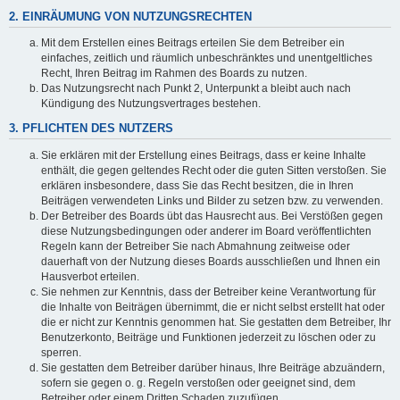
2. EINRÄUMUNG VON NUTZUNGSRECHTEN
Mit dem Erstellen eines Beitrags erteilen Sie dem Betreiber ein
einfaches, zeitlich und räumlich unbeschränktes und unentgeltliches
Recht, Ihren Beitrag im Rahmen des Boards zu nutzen.
Das Nutzungsrecht nach Punkt 2, Unterpunkt a bleibt auch nach
Kündigung des Nutzungsvertrages bestehen.
3. PFLICHTEN DES NUTZERS
Sie erklären mit der Erstellung eines Beitrags, dass er keine Inhalte
enthält, die gegen geltendes Recht oder die guten Sitten verstoßen. Sie
erklären insbesondere, dass Sie das Recht besitzen, die in Ihren
Beiträgen verwendeten Links und Bilder zu setzen bzw. zu verwenden.
Der Betreiber des Boards übt das Hausrecht aus. Bei Verstößen gegen
diese Nutzungsbedingungen oder anderer im Board veröffentlichten
Regeln kann der Betreiber Sie nach Abmahnung zeitweise oder
dauerhaft von der Nutzung dieses Boards ausschließen und Ihnen ein
Hausverbot erteilen.
Sie nehmen zur Kenntnis, dass der Betreiber keine Verantwortung für
die Inhalte von Beiträgen übernimmt, die er nicht selbst erstellt hat oder
die er nicht zur Kenntnis genommen hat. Sie gestatten dem Betreiber, Ihr
Benutzerkonto, Beiträge und Funktionen jederzeit zu löschen oder zu
sperren.
Sie gestatten dem Betreiber darüber hinaus, Ihre Beiträge abzuändern,
sofern sie gegen o. g. Regeln verstoßen oder geeignet sind, dem
Betreiber oder einem Dritten Schaden zuzufügen.