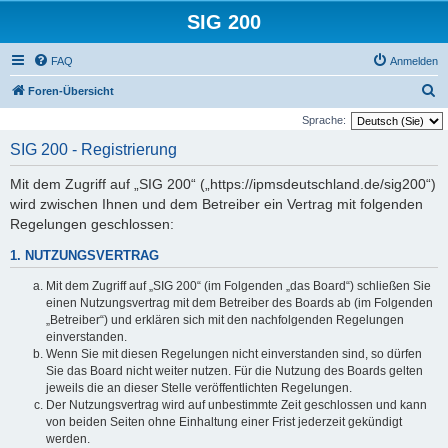
SIG 200
FAQ
Anmelden
S
Foren-Übersicht
u
Sprache:
c
SIG 200 - Registrierung
h
Mit dem Zugriff auf „SIG 200“ („https://ipmsdeutschland.de/sig200“)
e
wird zwischen Ihnen und dem Betreiber ein Vertrag mit folgenden
Regelungen geschlossen:
1. NUTZUNGSVERTRAG
Mit dem Zugriff auf „SIG 200“ (im Folgenden „das Board“) schließen Sie
einen Nutzungsvertrag mit dem Betreiber des Boards ab (im Folgenden
„Betreiber“) und erklären sich mit den nachfolgenden Regelungen
einverstanden.
Wenn Sie mit diesen Regelungen nicht einverstanden sind, so dürfen
Sie das Board nicht weiter nutzen. Für die Nutzung des Boards gelten
jeweils die an dieser Stelle veröffentlichten Regelungen.
Der Nutzungsvertrag wird auf unbestimmte Zeit geschlossen und kann
von beiden Seiten ohne Einhaltung einer Frist jederzeit gekündigt
werden.