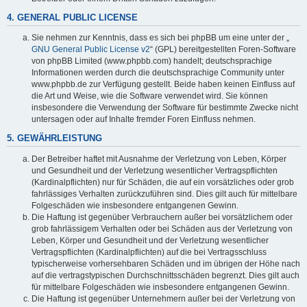
4. GENERAL PUBLIC LICENSE
Sie nehmen zur Kenntnis, dass es sich bei phpBB um eine unter der „
GNU General Public License v2
“ (GPL) bereitgestellten Foren-Software
von phpBB Limited (www.phpbb.com) handelt; deutschsprachige
Informationen werden durch die deutschsprachige Community unter
www.phpbb.de zur Verfügung gestellt. Beide haben keinen Einfluss auf
die Art und Weise, wie die Software verwendet wird. Sie können
insbesondere die Verwendung der Software für bestimmte Zwecke nicht
untersagen oder auf Inhalte fremder Foren Einfluss nehmen.
5. GEWÄHRLEISTUNG
Der Betreiber haftet mit Ausnahme der Verletzung von Leben, Körper
und Gesundheit und der Verletzung wesentlicher Vertragspflichten
(Kardinalpflichten) nur für Schäden, die auf ein vorsätzliches oder grob
fahrlässiges Verhalten zurückzuführen sind. Dies gilt auch für mittelbare
Folgeschäden wie insbesondere entgangenen Gewinn.
Die Haftung ist gegenüber Verbrauchern außer bei vorsätzlichem oder
grob fahrlässigem Verhalten oder bei Schäden aus der Verletzung von
Leben, Körper und Gesundheit und der Verletzung wesentlicher
Vertragspflichten (Kardinalpflichten) auf die bei Vertragsschluss
typischerweise vorhersehbaren Schäden und im übrigen der Höhe nach
auf die vertragstypischen Durchschnittsschäden begrenzt. Dies gilt auch
für mittelbare Folgeschäden wie insbesondere entgangenen Gewinn.
Die Haftung ist gegenüber Unternehmern außer bei der Verletzung von