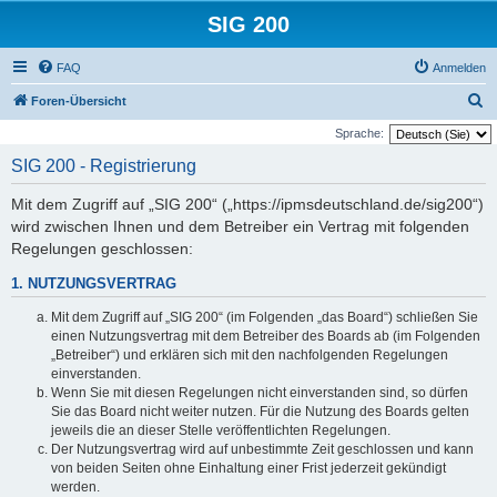
SIG 200
FAQ
Anmelden
S
Foren-Übersicht
u
Sprache:
c
SIG 200 - Registrierung
h
Mit dem Zugriff auf „SIG 200“ („https://ipmsdeutschland.de/sig200“)
e
wird zwischen Ihnen und dem Betreiber ein Vertrag mit folgenden
Regelungen geschlossen:
1. NUTZUNGSVERTRAG
Mit dem Zugriff auf „SIG 200“ (im Folgenden „das Board“) schließen Sie
einen Nutzungsvertrag mit dem Betreiber des Boards ab (im Folgenden
„Betreiber“) und erklären sich mit den nachfolgenden Regelungen
einverstanden.
Wenn Sie mit diesen Regelungen nicht einverstanden sind, so dürfen
Sie das Board nicht weiter nutzen. Für die Nutzung des Boards gelten
jeweils die an dieser Stelle veröffentlichten Regelungen.
Der Nutzungsvertrag wird auf unbestimmte Zeit geschlossen und kann
von beiden Seiten ohne Einhaltung einer Frist jederzeit gekündigt
werden.