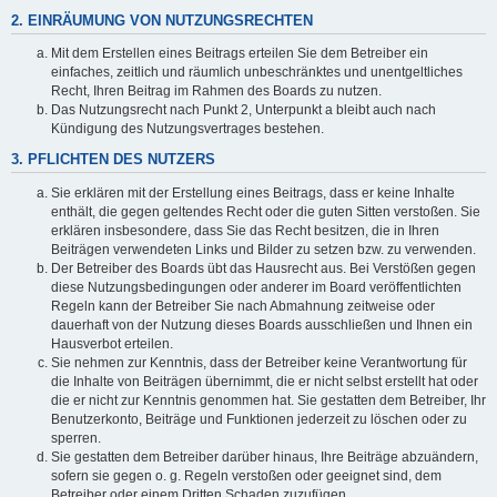
2. EINRÄUMUNG VON NUTZUNGSRECHTEN
Mit dem Erstellen eines Beitrags erteilen Sie dem Betreiber ein
einfaches, zeitlich und räumlich unbeschränktes und unentgeltliches
Recht, Ihren Beitrag im Rahmen des Boards zu nutzen.
Das Nutzungsrecht nach Punkt 2, Unterpunkt a bleibt auch nach
Kündigung des Nutzungsvertrages bestehen.
3. PFLICHTEN DES NUTZERS
Sie erklären mit der Erstellung eines Beitrags, dass er keine Inhalte
enthält, die gegen geltendes Recht oder die guten Sitten verstoßen. Sie
erklären insbesondere, dass Sie das Recht besitzen, die in Ihren
Beiträgen verwendeten Links und Bilder zu setzen bzw. zu verwenden.
Der Betreiber des Boards übt das Hausrecht aus. Bei Verstößen gegen
diese Nutzungsbedingungen oder anderer im Board veröffentlichten
Regeln kann der Betreiber Sie nach Abmahnung zeitweise oder
dauerhaft von der Nutzung dieses Boards ausschließen und Ihnen ein
Hausverbot erteilen.
Sie nehmen zur Kenntnis, dass der Betreiber keine Verantwortung für
die Inhalte von Beiträgen übernimmt, die er nicht selbst erstellt hat oder
die er nicht zur Kenntnis genommen hat. Sie gestatten dem Betreiber, Ihr
Benutzerkonto, Beiträge und Funktionen jederzeit zu löschen oder zu
sperren.
Sie gestatten dem Betreiber darüber hinaus, Ihre Beiträge abzuändern,
sofern sie gegen o. g. Regeln verstoßen oder geeignet sind, dem
Betreiber oder einem Dritten Schaden zuzufügen.