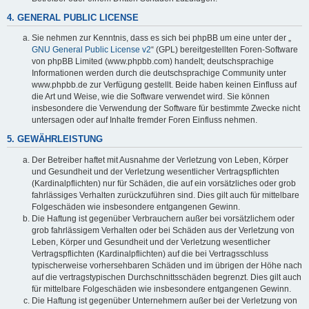
4. GENERAL PUBLIC LICENSE
Sie nehmen zur Kenntnis, dass es sich bei phpBB um eine unter der „
GNU General Public License v2
“ (GPL) bereitgestellten Foren-Software
von phpBB Limited (www.phpbb.com) handelt; deutschsprachige
Informationen werden durch die deutschsprachige Community unter
www.phpbb.de zur Verfügung gestellt. Beide haben keinen Einfluss auf
die Art und Weise, wie die Software verwendet wird. Sie können
insbesondere die Verwendung der Software für bestimmte Zwecke nicht
untersagen oder auf Inhalte fremder Foren Einfluss nehmen.
5. GEWÄHRLEISTUNG
Der Betreiber haftet mit Ausnahme der Verletzung von Leben, Körper
und Gesundheit und der Verletzung wesentlicher Vertragspflichten
(Kardinalpflichten) nur für Schäden, die auf ein vorsätzliches oder grob
fahrlässiges Verhalten zurückzuführen sind. Dies gilt auch für mittelbare
Folgeschäden wie insbesondere entgangenen Gewinn.
Die Haftung ist gegenüber Verbrauchern außer bei vorsätzlichem oder
grob fahrlässigem Verhalten oder bei Schäden aus der Verletzung von
Leben, Körper und Gesundheit und der Verletzung wesentlicher
Vertragspflichten (Kardinalpflichten) auf die bei Vertragsschluss
typischerweise vorhersehbaren Schäden und im übrigen der Höhe nach
auf die vertragstypischen Durchschnittsschäden begrenzt. Dies gilt auch
für mittelbare Folgeschäden wie insbesondere entgangenen Gewinn.
Die Haftung ist gegenüber Unternehmern außer bei der Verletzung von