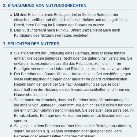
2. EINRÄUMUNG VON NUTZUNGSRECHTEN
Mit dem Erstellen eines Beitrags erteilen Sie dem Betreiber ein
einfaches, zeitlich und räumlich unbeschränktes und unentgeltliches
Recht, Ihren Beitrag im Rahmen des Boards zu nutzen.
Das Nutzungsrecht nach Punkt 2, Unterpunkt a bleibt auch nach
Kündigung des Nutzungsvertrages bestehen.
3. PFLICHTEN DES NUTZERS
Sie erklären mit der Erstellung eines Beitrags, dass er keine Inhalte
enthält, die gegen geltendes Recht oder die guten Sitten verstoßen. Sie
erklären insbesondere, dass Sie das Recht besitzen, die in Ihren
Beiträgen verwendeten Links und Bilder zu setzen bzw. zu verwenden.
Der Betreiber des Boards übt das Hausrecht aus. Bei Verstößen gegen
diese Nutzungsbedingungen oder anderer im Board veröffentlichten
Regeln kann der Betreiber Sie nach Abmahnung zeitweise oder
dauerhaft von der Nutzung dieses Boards ausschließen und Ihnen ein
Hausverbot erteilen.
Sie nehmen zur Kenntnis, dass der Betreiber keine Verantwortung für
die Inhalte von Beiträgen übernimmt, die er nicht selbst erstellt hat oder
die er nicht zur Kenntnis genommen hat. Sie gestatten dem Betreiber, Ihr
Benutzerkonto, Beiträge und Funktionen jederzeit zu löschen oder zu
sperren.
Sie gestatten dem Betreiber darüber hinaus, Ihre Beiträge abzuändern,
sofern sie gegen o. g. Regeln verstoßen oder geeignet sind, dem
Betreiber oder einem Dritten Schaden zuzufügen.