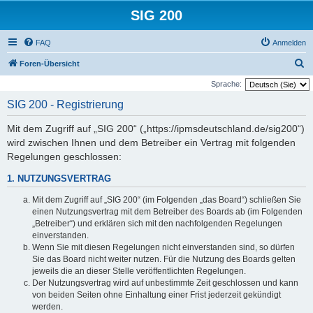
SIG 200
FAQ
Anmelden
S
Foren-Übersicht
u
Sprache:
c
SIG 200 - Registrierung
h
Mit dem Zugriff auf „SIG 200“ („https://ipmsdeutschland.de/sig200“)
e
wird zwischen Ihnen und dem Betreiber ein Vertrag mit folgenden
Regelungen geschlossen:
1. NUTZUNGSVERTRAG
Mit dem Zugriff auf „SIG 200“ (im Folgenden „das Board“) schließen Sie
einen Nutzungsvertrag mit dem Betreiber des Boards ab (im Folgenden
„Betreiber“) und erklären sich mit den nachfolgenden Regelungen
einverstanden.
Wenn Sie mit diesen Regelungen nicht einverstanden sind, so dürfen
Sie das Board nicht weiter nutzen. Für die Nutzung des Boards gelten
jeweils die an dieser Stelle veröffentlichten Regelungen.
Der Nutzungsvertrag wird auf unbestimmte Zeit geschlossen und kann
von beiden Seiten ohne Einhaltung einer Frist jederzeit gekündigt
werden.