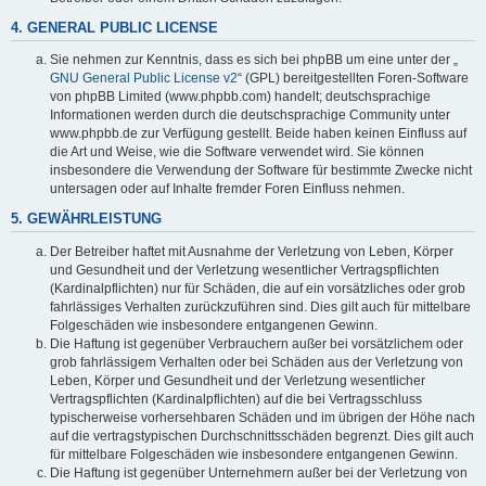
4. GENERAL PUBLIC LICENSE
Sie nehmen zur Kenntnis, dass es sich bei phpBB um eine unter der „
GNU General Public License v2
“ (GPL) bereitgestellten Foren-Software
von phpBB Limited (www.phpbb.com) handelt; deutschsprachige
Informationen werden durch die deutschsprachige Community unter
www.phpbb.de zur Verfügung gestellt. Beide haben keinen Einfluss auf
die Art und Weise, wie die Software verwendet wird. Sie können
insbesondere die Verwendung der Software für bestimmte Zwecke nicht
untersagen oder auf Inhalte fremder Foren Einfluss nehmen.
5. GEWÄHRLEISTUNG
Der Betreiber haftet mit Ausnahme der Verletzung von Leben, Körper
und Gesundheit und der Verletzung wesentlicher Vertragspflichten
(Kardinalpflichten) nur für Schäden, die auf ein vorsätzliches oder grob
fahrlässiges Verhalten zurückzuführen sind. Dies gilt auch für mittelbare
Folgeschäden wie insbesondere entgangenen Gewinn.
Die Haftung ist gegenüber Verbrauchern außer bei vorsätzlichem oder
grob fahrlässigem Verhalten oder bei Schäden aus der Verletzung von
Leben, Körper und Gesundheit und der Verletzung wesentlicher
Vertragspflichten (Kardinalpflichten) auf die bei Vertragsschluss
typischerweise vorhersehbaren Schäden und im übrigen der Höhe nach
auf die vertragstypischen Durchschnittsschäden begrenzt. Dies gilt auch
für mittelbare Folgeschäden wie insbesondere entgangenen Gewinn.
Die Haftung ist gegenüber Unternehmern außer bei der Verletzung von