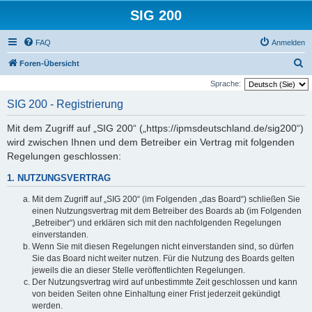
SIG 200
FAQ
Anmelden
S
Foren-Übersicht
u
Sprache:
c
SIG 200 - Registrierung
h
Mit dem Zugriff auf „SIG 200“ („https://ipmsdeutschland.de/sig200“)
e
wird zwischen Ihnen und dem Betreiber ein Vertrag mit folgenden
Regelungen geschlossen:
1. NUTZUNGSVERTRAG
Mit dem Zugriff auf „SIG 200“ (im Folgenden „das Board“) schließen Sie
einen Nutzungsvertrag mit dem Betreiber des Boards ab (im Folgenden
„Betreiber“) und erklären sich mit den nachfolgenden Regelungen
einverstanden.
Wenn Sie mit diesen Regelungen nicht einverstanden sind, so dürfen
Sie das Board nicht weiter nutzen. Für die Nutzung des Boards gelten
jeweils die an dieser Stelle veröffentlichten Regelungen.
Der Nutzungsvertrag wird auf unbestimmte Zeit geschlossen und kann
von beiden Seiten ohne Einhaltung einer Frist jederzeit gekündigt
werden.