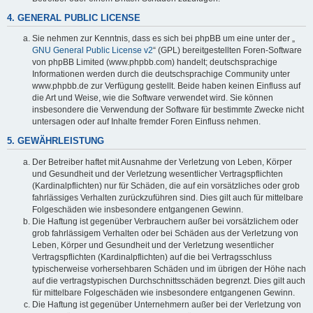
4. GENERAL PUBLIC LICENSE
Sie nehmen zur Kenntnis, dass es sich bei phpBB um eine unter der „
GNU General Public License v2
“ (GPL) bereitgestellten Foren-Software
von phpBB Limited (www.phpbb.com) handelt; deutschsprachige
Informationen werden durch die deutschsprachige Community unter
www.phpbb.de zur Verfügung gestellt. Beide haben keinen Einfluss auf
die Art und Weise, wie die Software verwendet wird. Sie können
insbesondere die Verwendung der Software für bestimmte Zwecke nicht
untersagen oder auf Inhalte fremder Foren Einfluss nehmen.
5. GEWÄHRLEISTUNG
Der Betreiber haftet mit Ausnahme der Verletzung von Leben, Körper
und Gesundheit und der Verletzung wesentlicher Vertragspflichten
(Kardinalpflichten) nur für Schäden, die auf ein vorsätzliches oder grob
fahrlässiges Verhalten zurückzuführen sind. Dies gilt auch für mittelbare
Folgeschäden wie insbesondere entgangenen Gewinn.
Die Haftung ist gegenüber Verbrauchern außer bei vorsätzlichem oder
grob fahrlässigem Verhalten oder bei Schäden aus der Verletzung von
Leben, Körper und Gesundheit und der Verletzung wesentlicher
Vertragspflichten (Kardinalpflichten) auf die bei Vertragsschluss
typischerweise vorhersehbaren Schäden und im übrigen der Höhe nach
auf die vertragstypischen Durchschnittsschäden begrenzt. Dies gilt auch
für mittelbare Folgeschäden wie insbesondere entgangenen Gewinn.
Die Haftung ist gegenüber Unternehmern außer bei der Verletzung von