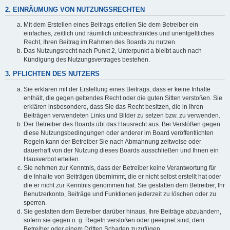
2. EINRÄUMUNG VON NUTZUNGSRECHTEN
Mit dem Erstellen eines Beitrags erteilen Sie dem Betreiber ein
einfaches, zeitlich und räumlich unbeschränktes und unentgeltliches
Recht, Ihren Beitrag im Rahmen des Boards zu nutzen.
Das Nutzungsrecht nach Punkt 2, Unterpunkt a bleibt auch nach
Kündigung des Nutzungsvertrages bestehen.
3. PFLICHTEN DES NUTZERS
Sie erklären mit der Erstellung eines Beitrags, dass er keine Inhalte
enthält, die gegen geltendes Recht oder die guten Sitten verstoßen. Sie
erklären insbesondere, dass Sie das Recht besitzen, die in Ihren
Beiträgen verwendeten Links und Bilder zu setzen bzw. zu verwenden.
Der Betreiber des Boards übt das Hausrecht aus. Bei Verstößen gegen
diese Nutzungsbedingungen oder anderer im Board veröffentlichten
Regeln kann der Betreiber Sie nach Abmahnung zeitweise oder
dauerhaft von der Nutzung dieses Boards ausschließen und Ihnen ein
Hausverbot erteilen.
Sie nehmen zur Kenntnis, dass der Betreiber keine Verantwortung für
die Inhalte von Beiträgen übernimmt, die er nicht selbst erstellt hat oder
die er nicht zur Kenntnis genommen hat. Sie gestatten dem Betreiber, Ihr
Benutzerkonto, Beiträge und Funktionen jederzeit zu löschen oder zu
sperren.
Sie gestatten dem Betreiber darüber hinaus, Ihre Beiträge abzuändern,
sofern sie gegen o. g. Regeln verstoßen oder geeignet sind, dem
Betreiber oder einem Dritten Schaden zuzufügen.