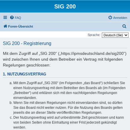
SIG 200
FAQ
Anmelden
S
Foren-Übersicht
u
Sprache:
c
SIG 200 - Registrierung
h
Mit dem Zugriff auf „SIG 200“ („https://ipmsdeutschland.de/sig200“)
e
wird zwischen Ihnen und dem Betreiber ein Vertrag mit folgenden
Regelungen geschlossen:
1. NUTZUNGSVERTRAG
Mit dem Zugriff auf „SIG 200“ (im Folgenden „das Board“) schließen Sie
einen Nutzungsvertrag mit dem Betreiber des Boards ab (im Folgenden
„Betreiber“) und erklären sich mit den nachfolgenden Regelungen
einverstanden.
Wenn Sie mit diesen Regelungen nicht einverstanden sind, so dürfen
Sie das Board nicht weiter nutzen. Für die Nutzung des Boards gelten
jeweils die an dieser Stelle veröffentlichten Regelungen.
Der Nutzungsvertrag wird auf unbestimmte Zeit geschlossen und kann
von beiden Seiten ohne Einhaltung einer Frist jederzeit gekündigt
werden.