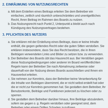
2. EINRÄUMUNG VON NUTZUNGSRECHTEN
Mit dem Erstellen eines Beitrags erteilen Sie dem Betreiber ein
einfaches, zeitlich und räumlich unbeschränktes und unentgeltliches
Recht, Ihren Beitrag im Rahmen des Boards zu nutzen.
Das Nutzungsrecht nach Punkt 2, Unterpunkt a bleibt auch nach
Kündigung des Nutzungsvertrages bestehen.
3. PFLICHTEN DES NUTZERS
Sie erklären mit der Erstellung eines Beitrags, dass er keine Inhalte
enthält, die gegen geltendes Recht oder die guten Sitten verstoßen. Sie
erklären insbesondere, dass Sie das Recht besitzen, die in Ihren
Beiträgen verwendeten Links und Bilder zu setzen bzw. zu verwenden.
Der Betreiber des Boards übt das Hausrecht aus. Bei Verstößen gegen
diese Nutzungsbedingungen oder anderer im Board veröffentlichten
Regeln kann der Betreiber Sie nach Abmahnung zeitweise oder
dauerhaft von der Nutzung dieses Boards ausschließen und Ihnen ein
Hausverbot erteilen.
Sie nehmen zur Kenntnis, dass der Betreiber keine Verantwortung für
die Inhalte von Beiträgen übernimmt, die er nicht selbst erstellt hat oder
die er nicht zur Kenntnis genommen hat. Sie gestatten dem Betreiber, Ihr
Benutzerkonto, Beiträge und Funktionen jederzeit zu löschen oder zu
sperren.
Sie gestatten dem Betreiber darüber hinaus, Ihre Beiträge abzuändern,
sofern sie gegen o. g. Regeln verstoßen oder geeignet sind, dem
Betreiber oder einem Dritten Schaden zuzufügen.