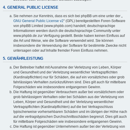
4. GENERAL PUBLIC LICENSE
Sie nehmen zur Kenntnis, dass es sich bei phpBB um eine unter der „
GNU General Public License v2
“ (GPL) bereitgestellten Foren-Software
von phpBB Limited (www.phpbb.com) handelt; deutschsprachige
Informationen werden durch die deutschsprachige Community unter
www.phpbb.de zur Verfügung gestellt. Beide haben keinen Einfluss auf
die Art und Weise, wie die Software verwendet wird. Sie können
insbesondere die Verwendung der Software für bestimmte Zwecke nicht
untersagen oder auf Inhalte fremder Foren Einfluss nehmen.
5. GEWÄHRLEISTUNG
Der Betreiber haftet mit Ausnahme der Verletzung von Leben, Körper
und Gesundheit und der Verletzung wesentlicher Vertragspflichten
(Kardinalpflichten) nur für Schäden, die auf ein vorsätzliches oder grob
fahrlässiges Verhalten zurückzuführen sind. Dies gilt auch für mittelbare
Folgeschäden wie insbesondere entgangenen Gewinn.
Die Haftung ist gegenüber Verbrauchern außer bei vorsätzlichem oder
grob fahrlässigem Verhalten oder bei Schäden aus der Verletzung von
Leben, Körper und Gesundheit und der Verletzung wesentlicher
Vertragspflichten (Kardinalpflichten) auf die bei Vertragsschluss
typischerweise vorhersehbaren Schäden und im übrigen der Höhe nach
auf die vertragstypischen Durchschnittsschäden begrenzt. Dies gilt auch
für mittelbare Folgeschäden wie insbesondere entgangenen Gewinn.
Die Haftung ist gegenüber Unternehmern außer bei der Verletzung von