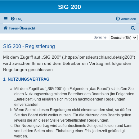
SIG 200
FAQ
Anmelden
S
Foren-Übersicht
u
Sprache:
c
SIG 200 - Registrierung
h
Mit dem Zugriff auf „SIG 200“ („https://ipmsdeutschland.de/sig200“)
e
wird zwischen Ihnen und dem Betreiber ein Vertrag mit folgenden
Regelungen geschlossen:
1. NUTZUNGSVERTRAG
Mit dem Zugriff auf „SIG 200“ (im Folgenden „das Board“) schließen Sie
einen Nutzungsvertrag mit dem Betreiber des Boards ab (im Folgenden
„Betreiber“) und erklären sich mit den nachfolgenden Regelungen
einverstanden.
Wenn Sie mit diesen Regelungen nicht einverstanden sind, so dürfen
Sie das Board nicht weiter nutzen. Für die Nutzung des Boards gelten
jeweils die an dieser Stelle veröffentlichten Regelungen.
Der Nutzungsvertrag wird auf unbestimmte Zeit geschlossen und kann
von beiden Seiten ohne Einhaltung einer Frist jederzeit gekündigt
werden.