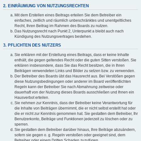
2. EINRÄUMUNG VON NUTZUNGSRECHTEN
Mit dem Erstellen eines Beitrags erteilen Sie dem Betreiber ein
einfaches, zeitlich und räumlich unbeschränktes und unentgeltliches
Recht, Ihren Beitrag im Rahmen des Boards zu nutzen.
Das Nutzungsrecht nach Punkt 2, Unterpunkt a bleibt auch nach
Kündigung des Nutzungsvertrages bestehen.
3. PFLICHTEN DES NUTZERS
Sie erklären mit der Erstellung eines Beitrags, dass er keine Inhalte
enthält, die gegen geltendes Recht oder die guten Sitten verstoßen. Sie
erklären insbesondere, dass Sie das Recht besitzen, die in Ihren
Beiträgen verwendeten Links und Bilder zu setzen bzw. zu verwenden.
Der Betreiber des Boards übt das Hausrecht aus. Bei Verstößen gegen
diese Nutzungsbedingungen oder anderer im Board veröffentlichten
Regeln kann der Betreiber Sie nach Abmahnung zeitweise oder
dauerhaft von der Nutzung dieses Boards ausschließen und Ihnen ein
Hausverbot erteilen.
Sie nehmen zur Kenntnis, dass der Betreiber keine Verantwortung für
die Inhalte von Beiträgen übernimmt, die er nicht selbst erstellt hat oder
die er nicht zur Kenntnis genommen hat. Sie gestatten dem Betreiber, Ihr
Benutzerkonto, Beiträge und Funktionen jederzeit zu löschen oder zu
sperren.
Sie gestatten dem Betreiber darüber hinaus, Ihre Beiträge abzuändern,
sofern sie gegen o. g. Regeln verstoßen oder geeignet sind, dem
Betreiber oder einem Dritten Schaden zuzufügen.