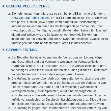
4. GENERAL PUBLIC LICENSE
Sie nehmen zur Kenntnis, dass es sich bei phpBB um eine unter der „
GNU General Public License v2
“ (GPL) bereitgestellten Foren-Software
von phpBB Limited (www.phpbb.com) handelt; deutschsprachige
Informationen werden durch die deutschsprachige Community unter
www.phpbb.de zur Verfügung gestellt. Beide haben keinen Einfluss auf
die Art und Weise, wie die Software verwendet wird. Sie können
insbesondere die Verwendung der Software für bestimmte Zwecke nicht
untersagen oder auf Inhalte fremder Foren Einfluss nehmen.
5. GEWÄHRLEISTUNG
Der Betreiber haftet mit Ausnahme der Verletzung von Leben, Körper
und Gesundheit und der Verletzung wesentlicher Vertragspflichten
(Kardinalpflichten) nur für Schäden, die auf ein vorsätzliches oder grob
fahrlässiges Verhalten zurückzuführen sind. Dies gilt auch für mittelbare
Folgeschäden wie insbesondere entgangenen Gewinn.
Die Haftung ist gegenüber Verbrauchern außer bei vorsätzlichem oder
grob fahrlässigem Verhalten oder bei Schäden aus der Verletzung von
Leben, Körper und Gesundheit und der Verletzung wesentlicher
Vertragspflichten (Kardinalpflichten) auf die bei Vertragsschluss
typischerweise vorhersehbaren Schäden und im übrigen der Höhe nach
auf die vertragstypischen Durchschnittsschäden begrenzt. Dies gilt auch
für mittelbare Folgeschäden wie insbesondere entgangenen Gewinn.
Die Haftung ist gegenüber Unternehmern außer bei der Verletzung von