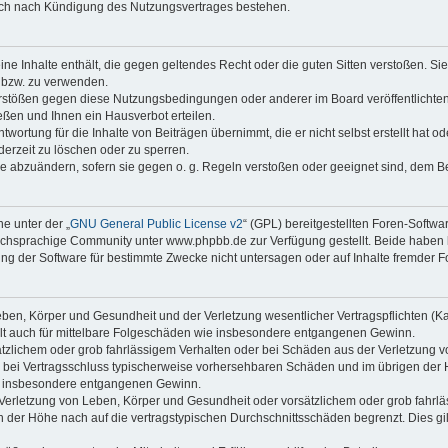
auch nach Kündigung des Nutzungsvertrages bestehen.
keine Inhalte enthält, die gegen geltendes Recht oder die guten Sitten verstoßen. Si
n bzw. zu verwenden.
erstößen gegen diese Nutzungsbedingungen oder anderer im Board veröffentlicht
ßen und Ihnen ein Hausverbot erteilen.
wortung für die Inhalte von Beiträgen übernimmt, die er nicht selbst erstellt hat 
derzeit zu löschen oder zu sperren.
äge abzuändern, sofern sie gegen o. g. Regeln verstoßen oder geeignet sind, dem 
e unter der „
GNU General Public License v2
“ (GPL) bereitgestellten Foren-Soft
chsprachige Community unter www.phpbb.de zur Verfügung gestellt. Beide haben ke
g der Software für bestimmte Zwecke nicht untersagen oder auf Inhalte fremder F
ben, Körper und Gesundheit und der Verletzung wesentlicher Vertragspflichten (Kard
gilt auch für mittelbare Folgeschäden wie insbesondere entgangenen Gewinn.
ätzlichem oder grob fahrlässigem Verhalten oder bei Schäden aus der Verletzung 
 die bei Vertragsschluss typischerweise vorhersehbaren Schäden und im übrigen de
wie insbesondere entgangenen Gewinn.
erletzung von Leben, Körper und Gesundheit oder vorsätzlichem oder grob fahrläs
der Höhe nach auf die vertragstypischen Durchschnittsschäden begrenzt. Dies gi