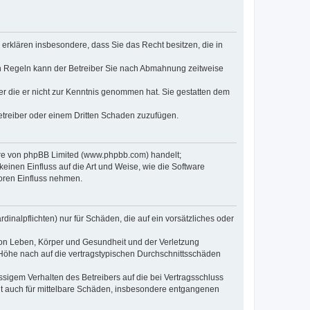
e erklären insbesondere, dass Sie das Recht besitzen, die in
en Regeln kann der Betreiber Sie nach Abmahnung zeitweise
oder die er nicht zur Kenntnis genommen hat. Sie gestatten dem
Betreiber oder einem Dritten Schaden zuzufügen.
ware von phpBB Limited (www.phpbb.com) handelt;
inen Einfluss auf die Art und Weise, wie die Software
oren Einfluss nehmen.
inalpflichten) nur für Schäden, die auf ein vorsätzliches oder
von Leben, Körper und Gesundheit und der Verletzung
r Höhe nach auf die vertragstypischen Durchschnittsschäden
sigem Verhalten des Betreibers auf die bei Vertragsschluss
lt auch für mittelbare Schäden, insbesondere entgangenen