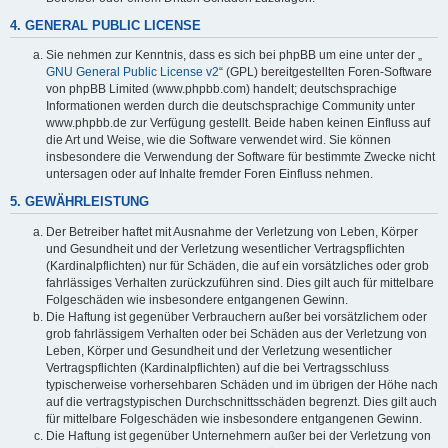
4. GENERAL PUBLIC LICENSE
Sie nehmen zur Kenntnis, dass es sich bei phpBB um eine unter der „
GNU General Public License v2
“ (GPL) bereitgestellten Foren-Software
von phpBB Limited (www.phpbb.com) handelt; deutschsprachige
Informationen werden durch die deutschsprachige Community unter
www.phpbb.de zur Verfügung gestellt. Beide haben keinen Einfluss auf
die Art und Weise, wie die Software verwendet wird. Sie können
insbesondere die Verwendung der Software für bestimmte Zwecke nicht
untersagen oder auf Inhalte fremder Foren Einfluss nehmen.
5. GEWÄHRLEISTUNG
Der Betreiber haftet mit Ausnahme der Verletzung von Leben, Körper
und Gesundheit und der Verletzung wesentlicher Vertragspflichten
(Kardinalpflichten) nur für Schäden, die auf ein vorsätzliches oder grob
fahrlässiges Verhalten zurückzuführen sind. Dies gilt auch für mittelbare
Folgeschäden wie insbesondere entgangenen Gewinn.
Die Haftung ist gegenüber Verbrauchern außer bei vorsätzlichem oder
grob fahrlässigem Verhalten oder bei Schäden aus der Verletzung von
Leben, Körper und Gesundheit und der Verletzung wesentlicher
Vertragspflichten (Kardinalpflichten) auf die bei Vertragsschluss
typischerweise vorhersehbaren Schäden und im übrigen der Höhe nach
auf die vertragstypischen Durchschnittsschäden begrenzt. Dies gilt auch
für mittelbare Folgeschäden wie insbesondere entgangenen Gewinn.
Die Haftung ist gegenüber Unternehmern außer bei der Verletzung von