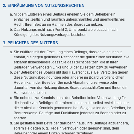
2. EINRÄUMUNG VON NUTZUNGSRECHTEN
Mit dem Erstellen eines Beitrags erteilen Sie dem Betreiber ein
einfaches, zeitlich und räumlich unbeschränktes und unentgeltliches
Recht, Ihren Beitrag im Rahmen des Boards zu nutzen.
Das Nutzungsrecht nach Punkt 2, Unterpunkt a bleibt auch nach
Kündigung des Nutzungsvertrages bestehen.
3. PFLICHTEN DES NUTZERS
Sie erklären mit der Erstellung eines Beitrags, dass er keine Inhalte
enthält, die gegen geltendes Recht oder die guten Sitten verstoßen. Sie
erklären insbesondere, dass Sie das Recht besitzen, die in Ihren
Beiträgen verwendeten Links und Bilder zu setzen bzw. zu verwenden.
Der Betreiber des Boards übt das Hausrecht aus. Bei Verstößen gegen
diese Nutzungsbedingungen oder anderer im Board veröffentlichten
Regeln kann der Betreiber Sie nach Abmahnung zeitweise oder
dauerhaft von der Nutzung dieses Boards ausschließen und Ihnen ein
Hausverbot erteilen.
Sie nehmen zur Kenntnis, dass der Betreiber keine Verantwortung für
die Inhalte von Beiträgen übernimmt, die er nicht selbst erstellt hat oder
die er nicht zur Kenntnis genommen hat. Sie gestatten dem Betreiber, Ihr
Benutzerkonto, Beiträge und Funktionen jederzeit zu löschen oder zu
sperren.
Sie gestatten dem Betreiber darüber hinaus, Ihre Beiträge abzuändern,
sofern sie gegen o. g. Regeln verstoßen oder geeignet sind, dem
Betreiber oder einem Dritten Schaden zuzufügen.