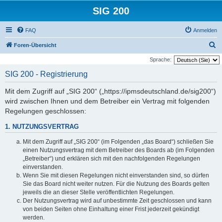
SIG 200
FAQ
Anmelden
S
Foren-Übersicht
u
Sprache:
c
SIG 200 - Registrierung
h
Mit dem Zugriff auf „SIG 200“ („https://ipmsdeutschland.de/sig200“)
e
wird zwischen Ihnen und dem Betreiber ein Vertrag mit folgenden
Regelungen geschlossen:
1. NUTZUNGSVERTRAG
Mit dem Zugriff auf „SIG 200“ (im Folgenden „das Board“) schließen Sie
einen Nutzungsvertrag mit dem Betreiber des Boards ab (im Folgenden
„Betreiber“) und erklären sich mit den nachfolgenden Regelungen
einverstanden.
Wenn Sie mit diesen Regelungen nicht einverstanden sind, so dürfen
Sie das Board nicht weiter nutzen. Für die Nutzung des Boards gelten
jeweils die an dieser Stelle veröffentlichten Regelungen.
Der Nutzungsvertrag wird auf unbestimmte Zeit geschlossen und kann
von beiden Seiten ohne Einhaltung einer Frist jederzeit gekündigt
werden.