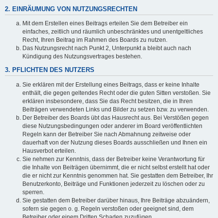
2. EINRÄUMUNG VON NUTZUNGSRECHTEN
Mit dem Erstellen eines Beitrags erteilen Sie dem Betreiber ein
einfaches, zeitlich und räumlich unbeschränktes und unentgeltliches
Recht, Ihren Beitrag im Rahmen des Boards zu nutzen.
Das Nutzungsrecht nach Punkt 2, Unterpunkt a bleibt auch nach
Kündigung des Nutzungsvertrages bestehen.
3. PFLICHTEN DES NUTZERS
Sie erklären mit der Erstellung eines Beitrags, dass er keine Inhalte
enthält, die gegen geltendes Recht oder die guten Sitten verstoßen. Sie
erklären insbesondere, dass Sie das Recht besitzen, die in Ihren
Beiträgen verwendeten Links und Bilder zu setzen bzw. zu verwenden.
Der Betreiber des Boards übt das Hausrecht aus. Bei Verstößen gegen
diese Nutzungsbedingungen oder anderer im Board veröffentlichten
Regeln kann der Betreiber Sie nach Abmahnung zeitweise oder
dauerhaft von der Nutzung dieses Boards ausschließen und Ihnen ein
Hausverbot erteilen.
Sie nehmen zur Kenntnis, dass der Betreiber keine Verantwortung für
die Inhalte von Beiträgen übernimmt, die er nicht selbst erstellt hat oder
die er nicht zur Kenntnis genommen hat. Sie gestatten dem Betreiber, Ihr
Benutzerkonto, Beiträge und Funktionen jederzeit zu löschen oder zu
sperren.
Sie gestatten dem Betreiber darüber hinaus, Ihre Beiträge abzuändern,
sofern sie gegen o. g. Regeln verstoßen oder geeignet sind, dem
Betreiber oder einem Dritten Schaden zuzufügen.