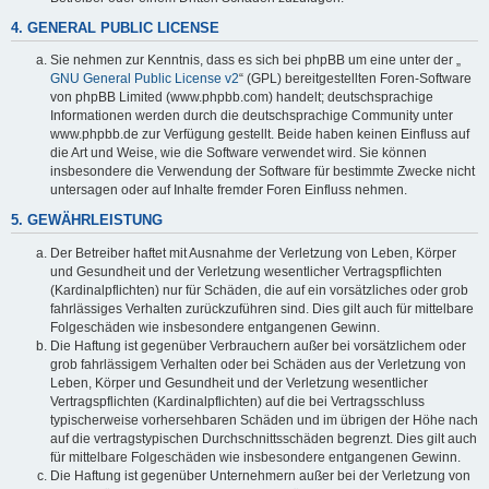
4. GENERAL PUBLIC LICENSE
Sie nehmen zur Kenntnis, dass es sich bei phpBB um eine unter der „
GNU General Public License v2
“ (GPL) bereitgestellten Foren-Software
von phpBB Limited (www.phpbb.com) handelt; deutschsprachige
Informationen werden durch die deutschsprachige Community unter
www.phpbb.de zur Verfügung gestellt. Beide haben keinen Einfluss auf
die Art und Weise, wie die Software verwendet wird. Sie können
insbesondere die Verwendung der Software für bestimmte Zwecke nicht
untersagen oder auf Inhalte fremder Foren Einfluss nehmen.
5. GEWÄHRLEISTUNG
Der Betreiber haftet mit Ausnahme der Verletzung von Leben, Körper
und Gesundheit und der Verletzung wesentlicher Vertragspflichten
(Kardinalpflichten) nur für Schäden, die auf ein vorsätzliches oder grob
fahrlässiges Verhalten zurückzuführen sind. Dies gilt auch für mittelbare
Folgeschäden wie insbesondere entgangenen Gewinn.
Die Haftung ist gegenüber Verbrauchern außer bei vorsätzlichem oder
grob fahrlässigem Verhalten oder bei Schäden aus der Verletzung von
Leben, Körper und Gesundheit und der Verletzung wesentlicher
Vertragspflichten (Kardinalpflichten) auf die bei Vertragsschluss
typischerweise vorhersehbaren Schäden und im übrigen der Höhe nach
auf die vertragstypischen Durchschnittsschäden begrenzt. Dies gilt auch
für mittelbare Folgeschäden wie insbesondere entgangenen Gewinn.
Die Haftung ist gegenüber Unternehmern außer bei der Verletzung von