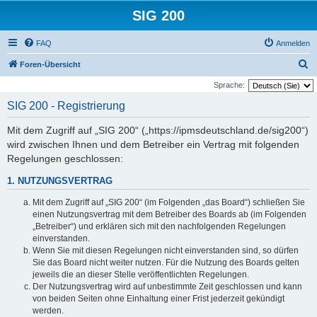
SIG 200
FAQ
Anmelden
S
Foren-Übersicht
u
Sprache:
c
SIG 200 - Registrierung
h
Mit dem Zugriff auf „SIG 200“ („https://ipmsdeutschland.de/sig200“)
e
wird zwischen Ihnen und dem Betreiber ein Vertrag mit folgenden
Regelungen geschlossen:
1. NUTZUNGSVERTRAG
Mit dem Zugriff auf „SIG 200“ (im Folgenden „das Board“) schließen Sie
einen Nutzungsvertrag mit dem Betreiber des Boards ab (im Folgenden
„Betreiber“) und erklären sich mit den nachfolgenden Regelungen
einverstanden.
Wenn Sie mit diesen Regelungen nicht einverstanden sind, so dürfen
Sie das Board nicht weiter nutzen. Für die Nutzung des Boards gelten
jeweils die an dieser Stelle veröffentlichten Regelungen.
Der Nutzungsvertrag wird auf unbestimmte Zeit geschlossen und kann
von beiden Seiten ohne Einhaltung einer Frist jederzeit gekündigt
werden.