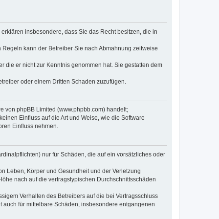
e erklären insbesondere, dass Sie das Recht besitzen, die in
en Regeln kann der Betreiber Sie nach Abmahnung zeitweise
oder die er nicht zur Kenntnis genommen hat. Sie gestatten dem
Betreiber oder einem Dritten Schaden zuzufügen.
ware von phpBB Limited (www.phpbb.com) handelt;
inen Einfluss auf die Art und Weise, wie die Software
oren Einfluss nehmen.
inalpflichten) nur für Schäden, die auf ein vorsätzliches oder
von Leben, Körper und Gesundheit und der Verletzung
r Höhe nach auf die vertragstypischen Durchschnittsschäden
sigem Verhalten des Betreibers auf die bei Vertragsschluss
lt auch für mittelbare Schäden, insbesondere entgangenen