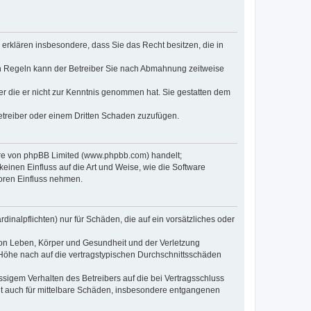
e erklären insbesondere, dass Sie das Recht besitzen, die in
en Regeln kann der Betreiber Sie nach Abmahnung zeitweise
oder die er nicht zur Kenntnis genommen hat. Sie gestatten dem
Betreiber oder einem Dritten Schaden zuzufügen.
ware von phpBB Limited (www.phpbb.com) handelt;
inen Einfluss auf die Art und Weise, wie die Software
oren Einfluss nehmen.
inalpflichten) nur für Schäden, die auf ein vorsätzliches oder
von Leben, Körper und Gesundheit und der Verletzung
r Höhe nach auf die vertragstypischen Durchschnittsschäden
sigem Verhalten des Betreibers auf die bei Vertragsschluss
lt auch für mittelbare Schäden, insbesondere entgangenen