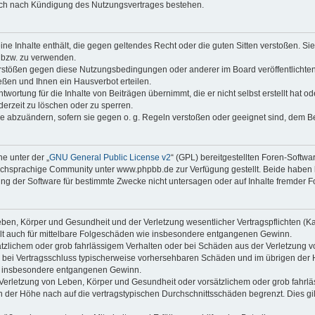
auch nach Kündigung des Nutzungsvertrages bestehen.
keine Inhalte enthält, die gegen geltendes Recht oder die guten Sitten verstoßen. Si
n bzw. zu verwenden.
erstößen gegen diese Nutzungsbedingungen oder anderer im Board veröffentlicht
ßen und Ihnen ein Hausverbot erteilen.
wortung für die Inhalte von Beiträgen übernimmt, die er nicht selbst erstellt hat 
derzeit zu löschen oder zu sperren.
äge abzuändern, sofern sie gegen o. g. Regeln verstoßen oder geeignet sind, dem 
e unter der „
GNU General Public License v2
“ (GPL) bereitgestellten Foren-Soft
chsprachige Community unter www.phpbb.de zur Verfügung gestellt. Beide haben ke
g der Software für bestimmte Zwecke nicht untersagen oder auf Inhalte fremder F
ben, Körper und Gesundheit und der Verletzung wesentlicher Vertragspflichten (Kard
gilt auch für mittelbare Folgeschäden wie insbesondere entgangenen Gewinn.
ätzlichem oder grob fahrlässigem Verhalten oder bei Schäden aus der Verletzung 
 die bei Vertragsschluss typischerweise vorhersehbaren Schäden und im übrigen de
wie insbesondere entgangenen Gewinn.
erletzung von Leben, Körper und Gesundheit oder vorsätzlichem oder grob fahrläs
der Höhe nach auf die vertragstypischen Durchschnittsschäden begrenzt. Dies gi