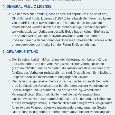
4. GENERAL PUBLIC LICENSE
Sie nehmen zur Kenntnis, dass es sich bei phpBB um eine unter der „
GNU General Public License v2
“ (GPL) bereitgestellten Foren-Software
von phpBB Limited (www.phpbb.com) handelt; deutschsprachige
Informationen werden durch die deutschsprachige Community unter
www.phpbb.de zur Verfügung gestellt. Beide haben keinen Einfluss auf
die Art und Weise, wie die Software verwendet wird. Sie können
insbesondere die Verwendung der Software für bestimmte Zwecke nicht
untersagen oder auf Inhalte fremder Foren Einfluss nehmen.
5. GEWÄHRLEISTUNG
Der Betreiber haftet mit Ausnahme der Verletzung von Leben, Körper
und Gesundheit und der Verletzung wesentlicher Vertragspflichten
(Kardinalpflichten) nur für Schäden, die auf ein vorsätzliches oder grob
fahrlässiges Verhalten zurückzuführen sind. Dies gilt auch für mittelbare
Folgeschäden wie insbesondere entgangenen Gewinn.
Die Haftung ist gegenüber Verbrauchern außer bei vorsätzlichem oder
grob fahrlässigem Verhalten oder bei Schäden aus der Verletzung von
Leben, Körper und Gesundheit und der Verletzung wesentlicher
Vertragspflichten (Kardinalpflichten) auf die bei Vertragsschluss
typischerweise vorhersehbaren Schäden und im übrigen der Höhe nach
auf die vertragstypischen Durchschnittsschäden begrenzt. Dies gilt auch
für mittelbare Folgeschäden wie insbesondere entgangenen Gewinn.
Die Haftung ist gegenüber Unternehmern außer bei der Verletzung von