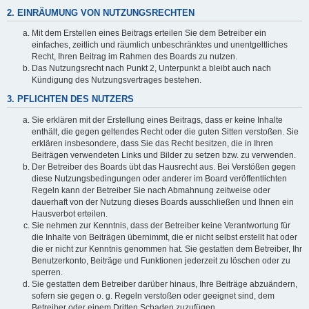
2. EINRÄUMUNG VON NUTZUNGSRECHTEN
Mit dem Erstellen eines Beitrags erteilen Sie dem Betreiber ein
einfaches, zeitlich und räumlich unbeschränktes und unentgeltliches
Recht, Ihren Beitrag im Rahmen des Boards zu nutzen.
Das Nutzungsrecht nach Punkt 2, Unterpunkt a bleibt auch nach
Kündigung des Nutzungsvertrages bestehen.
3. PFLICHTEN DES NUTZERS
Sie erklären mit der Erstellung eines Beitrags, dass er keine Inhalte
enthält, die gegen geltendes Recht oder die guten Sitten verstoßen. Sie
erklären insbesondere, dass Sie das Recht besitzen, die in Ihren
Beiträgen verwendeten Links und Bilder zu setzen bzw. zu verwenden.
Der Betreiber des Boards übt das Hausrecht aus. Bei Verstößen gegen
diese Nutzungsbedingungen oder anderer im Board veröffentlichten
Regeln kann der Betreiber Sie nach Abmahnung zeitweise oder
dauerhaft von der Nutzung dieses Boards ausschließen und Ihnen ein
Hausverbot erteilen.
Sie nehmen zur Kenntnis, dass der Betreiber keine Verantwortung für
die Inhalte von Beiträgen übernimmt, die er nicht selbst erstellt hat oder
die er nicht zur Kenntnis genommen hat. Sie gestatten dem Betreiber, Ihr
Benutzerkonto, Beiträge und Funktionen jederzeit zu löschen oder zu
sperren.
Sie gestatten dem Betreiber darüber hinaus, Ihre Beiträge abzuändern,
sofern sie gegen o. g. Regeln verstoßen oder geeignet sind, dem
Betreiber oder einem Dritten Schaden zuzufügen.