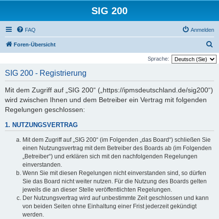
SIG 200
FAQ
Anmelden
S
Foren-Übersicht
u
Sprache:
c
SIG 200 - Registrierung
h
Mit dem Zugriff auf „SIG 200“ („https://ipmsdeutschland.de/sig200“)
e
wird zwischen Ihnen und dem Betreiber ein Vertrag mit folgenden
Regelungen geschlossen:
1. NUTZUNGSVERTRAG
Mit dem Zugriff auf „SIG 200“ (im Folgenden „das Board“) schließen Sie
einen Nutzungsvertrag mit dem Betreiber des Boards ab (im Folgenden
„Betreiber“) und erklären sich mit den nachfolgenden Regelungen
einverstanden.
Wenn Sie mit diesen Regelungen nicht einverstanden sind, so dürfen
Sie das Board nicht weiter nutzen. Für die Nutzung des Boards gelten
jeweils die an dieser Stelle veröffentlichten Regelungen.
Der Nutzungsvertrag wird auf unbestimmte Zeit geschlossen und kann
von beiden Seiten ohne Einhaltung einer Frist jederzeit gekündigt
werden.