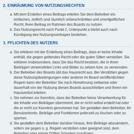
2. EINRÄUMUNG VON NUTZUNGSRECHTEN
Mit dem Erstellen eines Beitrags erteilen Sie dem Betreiber ein
einfaches, zeitlich und räumlich unbeschränktes und unentgeltliches
Recht, Ihren Beitrag im Rahmen des Boards zu nutzen.
Das Nutzungsrecht nach Punkt 2, Unterpunkt a bleibt auch nach
Kündigung des Nutzungsvertrages bestehen.
3. PFLICHTEN DES NUTZERS
Sie erklären mit der Erstellung eines Beitrags, dass er keine Inhalte
enthält, die gegen geltendes Recht oder die guten Sitten verstoßen. Sie
erklären insbesondere, dass Sie das Recht besitzen, die in Ihren
Beiträgen verwendeten Links und Bilder zu setzen bzw. zu verwenden.
Der Betreiber des Boards übt das Hausrecht aus. Bei Verstößen gegen
diese Nutzungsbedingungen oder anderer im Board veröffentlichten
Regeln kann der Betreiber Sie nach Abmahnung zeitweise oder
dauerhaft von der Nutzung dieses Boards ausschließen und Ihnen ein
Hausverbot erteilen.
Sie nehmen zur Kenntnis, dass der Betreiber keine Verantwortung für
die Inhalte von Beiträgen übernimmt, die er nicht selbst erstellt hat oder
die er nicht zur Kenntnis genommen hat. Sie gestatten dem Betreiber, Ihr
Benutzerkonto, Beiträge und Funktionen jederzeit zu löschen oder zu
sperren.
Sie gestatten dem Betreiber darüber hinaus, Ihre Beiträge abzuändern,
sofern sie gegen o. g. Regeln verstoßen oder geeignet sind, dem
Betreiber oder einem Dritten Schaden zuzufügen.