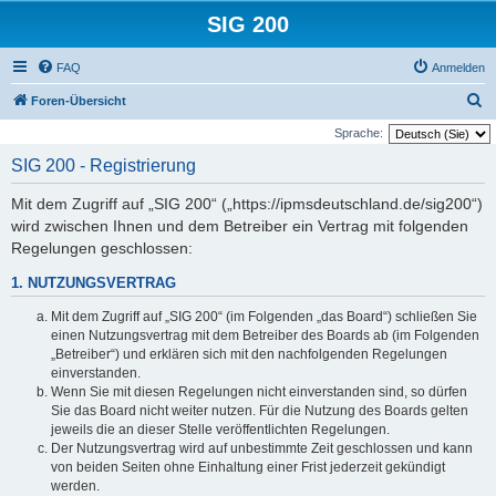
SIG 200
FAQ
Anmelden
S
Foren-Übersicht
u
Sprache:
c
SIG 200 - Registrierung
h
Mit dem Zugriff auf „SIG 200“ („https://ipmsdeutschland.de/sig200“)
e
wird zwischen Ihnen und dem Betreiber ein Vertrag mit folgenden
Regelungen geschlossen:
1. NUTZUNGSVERTRAG
Mit dem Zugriff auf „SIG 200“ (im Folgenden „das Board“) schließen Sie
einen Nutzungsvertrag mit dem Betreiber des Boards ab (im Folgenden
„Betreiber“) und erklären sich mit den nachfolgenden Regelungen
einverstanden.
Wenn Sie mit diesen Regelungen nicht einverstanden sind, so dürfen
Sie das Board nicht weiter nutzen. Für die Nutzung des Boards gelten
jeweils die an dieser Stelle veröffentlichten Regelungen.
Der Nutzungsvertrag wird auf unbestimmte Zeit geschlossen und kann
von beiden Seiten ohne Einhaltung einer Frist jederzeit gekündigt
werden.