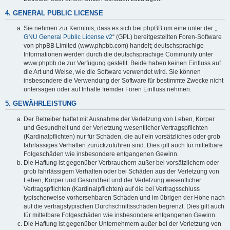
4. GENERAL PUBLIC LICENSE
Sie nehmen zur Kenntnis, dass es sich bei phpBB um eine unter der „
GNU General Public License v2
“ (GPL) bereitgestellten Foren-Software
von phpBB Limited (www.phpbb.com) handelt; deutschsprachige
Informationen werden durch die deutschsprachige Community unter
www.phpbb.de zur Verfügung gestellt. Beide haben keinen Einfluss auf
die Art und Weise, wie die Software verwendet wird. Sie können
insbesondere die Verwendung der Software für bestimmte Zwecke nicht
untersagen oder auf Inhalte fremder Foren Einfluss nehmen.
5. GEWÄHRLEISTUNG
Der Betreiber haftet mit Ausnahme der Verletzung von Leben, Körper
und Gesundheit und der Verletzung wesentlicher Vertragspflichten
(Kardinalpflichten) nur für Schäden, die auf ein vorsätzliches oder grob
fahrlässiges Verhalten zurückzuführen sind. Dies gilt auch für mittelbare
Folgeschäden wie insbesondere entgangenen Gewinn.
Die Haftung ist gegenüber Verbrauchern außer bei vorsätzlichem oder
grob fahrlässigem Verhalten oder bei Schäden aus der Verletzung von
Leben, Körper und Gesundheit und der Verletzung wesentlicher
Vertragspflichten (Kardinalpflichten) auf die bei Vertragsschluss
typischerweise vorhersehbaren Schäden und im übrigen der Höhe nach
auf die vertragstypischen Durchschnittsschäden begrenzt. Dies gilt auch
für mittelbare Folgeschäden wie insbesondere entgangenen Gewinn.
Die Haftung ist gegenüber Unternehmern außer bei der Verletzung von