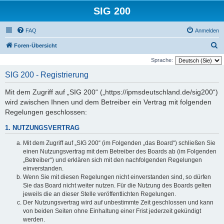
SIG 200
FAQ
Anmelden
S
Foren-Übersicht
u
Sprache:
c
SIG 200 - Registrierung
h
Mit dem Zugriff auf „SIG 200“ („https://ipmsdeutschland.de/sig200“)
e
wird zwischen Ihnen und dem Betreiber ein Vertrag mit folgenden
Regelungen geschlossen:
1. NUTZUNGSVERTRAG
Mit dem Zugriff auf „SIG 200“ (im Folgenden „das Board“) schließen Sie
einen Nutzungsvertrag mit dem Betreiber des Boards ab (im Folgenden
„Betreiber“) und erklären sich mit den nachfolgenden Regelungen
einverstanden.
Wenn Sie mit diesen Regelungen nicht einverstanden sind, so dürfen
Sie das Board nicht weiter nutzen. Für die Nutzung des Boards gelten
jeweils die an dieser Stelle veröffentlichten Regelungen.
Der Nutzungsvertrag wird auf unbestimmte Zeit geschlossen und kann
von beiden Seiten ohne Einhaltung einer Frist jederzeit gekündigt
werden.