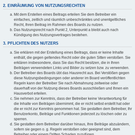
2. EINRÄUMUNG VON NUTZUNGSRECHTEN
Mit dem Erstellen eines Beitrags erteilen Sie dem Betreiber ein
einfaches, zeitlich und räumlich unbeschränktes und unentgeltliches
Recht, Ihren Beitrag im Rahmen des Boards zu nutzen.
Das Nutzungsrecht nach Punkt 2, Unterpunkt a bleibt auch nach
Kündigung des Nutzungsvertrages bestehen.
3. PFLICHTEN DES NUTZERS
Sie erklären mit der Erstellung eines Beitrags, dass er keine Inhalte
enthält, die gegen geltendes Recht oder die guten Sitten verstoßen. Sie
erklären insbesondere, dass Sie das Recht besitzen, die in Ihren
Beiträgen verwendeten Links und Bilder zu setzen bzw. zu verwenden.
Der Betreiber des Boards übt das Hausrecht aus. Bei Verstößen gegen
diese Nutzungsbedingungen oder anderer im Board veröffentlichten
Regeln kann der Betreiber Sie nach Abmahnung zeitweise oder
dauerhaft von der Nutzung dieses Boards ausschließen und Ihnen ein
Hausverbot erteilen.
Sie nehmen zur Kenntnis, dass der Betreiber keine Verantwortung für
die Inhalte von Beiträgen übernimmt, die er nicht selbst erstellt hat oder
die er nicht zur Kenntnis genommen hat. Sie gestatten dem Betreiber, Ihr
Benutzerkonto, Beiträge und Funktionen jederzeit zu löschen oder zu
sperren.
Sie gestatten dem Betreiber darüber hinaus, Ihre Beiträge abzuändern,
sofern sie gegen o. g. Regeln verstoßen oder geeignet sind, dem
Betreiber oder einem Dritten Schaden zuzufügen.