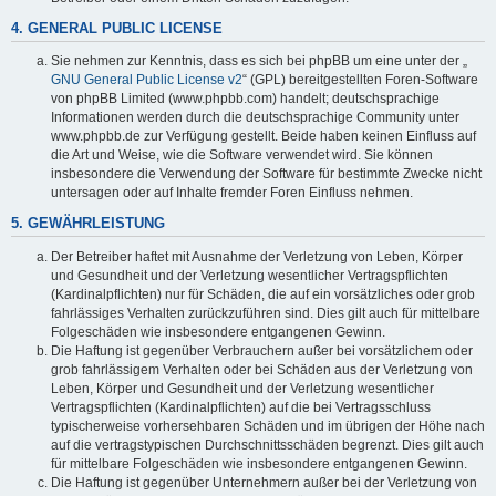
4. GENERAL PUBLIC LICENSE
Sie nehmen zur Kenntnis, dass es sich bei phpBB um eine unter der „
GNU General Public License v2
“ (GPL) bereitgestellten Foren-Software
von phpBB Limited (www.phpbb.com) handelt; deutschsprachige
Informationen werden durch die deutschsprachige Community unter
www.phpbb.de zur Verfügung gestellt. Beide haben keinen Einfluss auf
die Art und Weise, wie die Software verwendet wird. Sie können
insbesondere die Verwendung der Software für bestimmte Zwecke nicht
untersagen oder auf Inhalte fremder Foren Einfluss nehmen.
5. GEWÄHRLEISTUNG
Der Betreiber haftet mit Ausnahme der Verletzung von Leben, Körper
und Gesundheit und der Verletzung wesentlicher Vertragspflichten
(Kardinalpflichten) nur für Schäden, die auf ein vorsätzliches oder grob
fahrlässiges Verhalten zurückzuführen sind. Dies gilt auch für mittelbare
Folgeschäden wie insbesondere entgangenen Gewinn.
Die Haftung ist gegenüber Verbrauchern außer bei vorsätzlichem oder
grob fahrlässigem Verhalten oder bei Schäden aus der Verletzung von
Leben, Körper und Gesundheit und der Verletzung wesentlicher
Vertragspflichten (Kardinalpflichten) auf die bei Vertragsschluss
typischerweise vorhersehbaren Schäden und im übrigen der Höhe nach
auf die vertragstypischen Durchschnittsschäden begrenzt. Dies gilt auch
für mittelbare Folgeschäden wie insbesondere entgangenen Gewinn.
Die Haftung ist gegenüber Unternehmern außer bei der Verletzung von