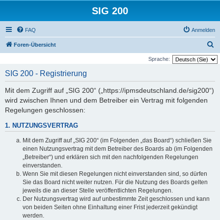
SIG 200
FAQ
Anmelden
S
Foren-Übersicht
u
Sprache:
c
SIG 200 - Registrierung
h
Mit dem Zugriff auf „SIG 200“ („https://ipmsdeutschland.de/sig200“)
e
wird zwischen Ihnen und dem Betreiber ein Vertrag mit folgenden
Regelungen geschlossen:
1. NUTZUNGSVERTRAG
Mit dem Zugriff auf „SIG 200“ (im Folgenden „das Board“) schließen Sie
einen Nutzungsvertrag mit dem Betreiber des Boards ab (im Folgenden
„Betreiber“) und erklären sich mit den nachfolgenden Regelungen
einverstanden.
Wenn Sie mit diesen Regelungen nicht einverstanden sind, so dürfen
Sie das Board nicht weiter nutzen. Für die Nutzung des Boards gelten
jeweils die an dieser Stelle veröffentlichten Regelungen.
Der Nutzungsvertrag wird auf unbestimmte Zeit geschlossen und kann
von beiden Seiten ohne Einhaltung einer Frist jederzeit gekündigt
werden.