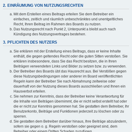
2. EINRÄUMUNG VON NUTZUNGSRECHTEN
Mit dem Erstellen eines Beitrags erteilen Sie dem Betreiber ein
einfaches, zeitlich und räumlich unbeschränktes und unentgeltliches
Recht, Ihren Beitrag im Rahmen des Boards zu nutzen.
Das Nutzungsrecht nach Punkt 2, Unterpunkt a bleibt auch nach
Kündigung des Nutzungsvertrages bestehen.
3. PFLICHTEN DES NUTZERS
Sie erklären mit der Erstellung eines Beitrags, dass er keine Inhalte
enthält, die gegen geltendes Recht oder die guten Sitten verstoßen. Sie
erklären insbesondere, dass Sie das Recht besitzen, die in Ihren
Beiträgen verwendeten Links und Bilder zu setzen bzw. zu verwenden.
Der Betreiber des Boards übt das Hausrecht aus. Bei Verstößen gegen
diese Nutzungsbedingungen oder anderer im Board veröffentlichten
Regeln kann der Betreiber Sie nach Abmahnung zeitweise oder
dauerhaft von der Nutzung dieses Boards ausschließen und Ihnen ein
Hausverbot erteilen.
Sie nehmen zur Kenntnis, dass der Betreiber keine Verantwortung für
die Inhalte von Beiträgen übernimmt, die er nicht selbst erstellt hat oder
die er nicht zur Kenntnis genommen hat. Sie gestatten dem Betreiber, Ihr
Benutzerkonto, Beiträge und Funktionen jederzeit zu löschen oder zu
sperren.
Sie gestatten dem Betreiber darüber hinaus, Ihre Beiträge abzuändern,
sofern sie gegen o. g. Regeln verstoßen oder geeignet sind, dem
Betreiber oder einem Dritten Schaden zuzufügen.