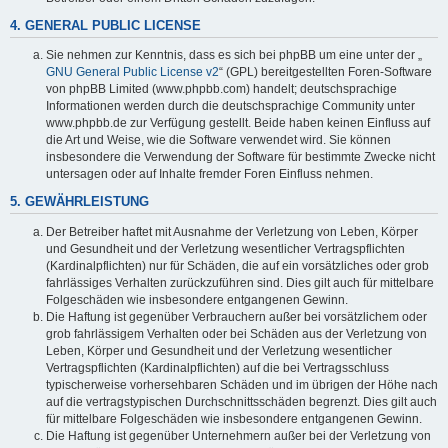
4. GENERAL PUBLIC LICENSE
Sie nehmen zur Kenntnis, dass es sich bei phpBB um eine unter der „
GNU General Public License v2
“ (GPL) bereitgestellten Foren-Software
von phpBB Limited (www.phpbb.com) handelt; deutschsprachige
Informationen werden durch die deutschsprachige Community unter
www.phpbb.de zur Verfügung gestellt. Beide haben keinen Einfluss auf
die Art und Weise, wie die Software verwendet wird. Sie können
insbesondere die Verwendung der Software für bestimmte Zwecke nicht
untersagen oder auf Inhalte fremder Foren Einfluss nehmen.
5. GEWÄHRLEISTUNG
Der Betreiber haftet mit Ausnahme der Verletzung von Leben, Körper
und Gesundheit und der Verletzung wesentlicher Vertragspflichten
(Kardinalpflichten) nur für Schäden, die auf ein vorsätzliches oder grob
fahrlässiges Verhalten zurückzuführen sind. Dies gilt auch für mittelbare
Folgeschäden wie insbesondere entgangenen Gewinn.
Die Haftung ist gegenüber Verbrauchern außer bei vorsätzlichem oder
grob fahrlässigem Verhalten oder bei Schäden aus der Verletzung von
Leben, Körper und Gesundheit und der Verletzung wesentlicher
Vertragspflichten (Kardinalpflichten) auf die bei Vertragsschluss
typischerweise vorhersehbaren Schäden und im übrigen der Höhe nach
auf die vertragstypischen Durchschnittsschäden begrenzt. Dies gilt auch
für mittelbare Folgeschäden wie insbesondere entgangenen Gewinn.
Die Haftung ist gegenüber Unternehmern außer bei der Verletzung von