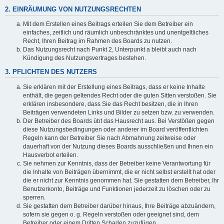
2. EINRÄUMUNG VON NUTZUNGSRECHTEN
Mit dem Erstellen eines Beitrags erteilen Sie dem Betreiber ein
einfaches, zeitlich und räumlich unbeschränktes und unentgeltliches
Recht, Ihren Beitrag im Rahmen des Boards zu nutzen.
Das Nutzungsrecht nach Punkt 2, Unterpunkt a bleibt auch nach
Kündigung des Nutzungsvertrages bestehen.
3. PFLICHTEN DES NUTZERS
Sie erklären mit der Erstellung eines Beitrags, dass er keine Inhalte
enthält, die gegen geltendes Recht oder die guten Sitten verstoßen. Sie
erklären insbesondere, dass Sie das Recht besitzen, die in Ihren
Beiträgen verwendeten Links und Bilder zu setzen bzw. zu verwenden.
Der Betreiber des Boards übt das Hausrecht aus. Bei Verstößen gegen
diese Nutzungsbedingungen oder anderer im Board veröffentlichten
Regeln kann der Betreiber Sie nach Abmahnung zeitweise oder
dauerhaft von der Nutzung dieses Boards ausschließen und Ihnen ein
Hausverbot erteilen.
Sie nehmen zur Kenntnis, dass der Betreiber keine Verantwortung für
die Inhalte von Beiträgen übernimmt, die er nicht selbst erstellt hat oder
die er nicht zur Kenntnis genommen hat. Sie gestatten dem Betreiber, Ihr
Benutzerkonto, Beiträge und Funktionen jederzeit zu löschen oder zu
sperren.
Sie gestatten dem Betreiber darüber hinaus, Ihre Beiträge abzuändern,
sofern sie gegen o. g. Regeln verstoßen oder geeignet sind, dem
Betreiber oder einem Dritten Schaden zuzufügen.