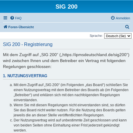
SIG 200
FAQ
Anmelden
S
Foren-Übersicht
u
Sprache:
c
SIG 200 - Registrierung
h
Mit dem Zugriff auf „SIG 200“ („https://ipmsdeutschland.de/sig200“)
e
wird zwischen Ihnen und dem Betreiber ein Vertrag mit folgenden
Regelungen geschlossen:
1. NUTZUNGSVERTRAG
Mit dem Zugriff auf „SIG 200“ (im Folgenden „das Board“) schließen Sie
einen Nutzungsvertrag mit dem Betreiber des Boards ab (im Folgenden
„Betreiber“) und erklären sich mit den nachfolgenden Regelungen
einverstanden.
Wenn Sie mit diesen Regelungen nicht einverstanden sind, so dürfen
Sie das Board nicht weiter nutzen. Für die Nutzung des Boards gelten
jeweils die an dieser Stelle veröffentlichten Regelungen.
Der Nutzungsvertrag wird auf unbestimmte Zeit geschlossen und kann
von beiden Seiten ohne Einhaltung einer Frist jederzeit gekündigt
werden.