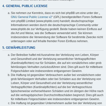
4. GENERAL PUBLIC LICENSE
Sie nehmen zur Kenntnis, dass es sich bei phpBB um eine unter der „
GNU General Public License v2
“ (GPL) bereitgestellten Foren-Software
von phpBB Limited (www.phpbb.com) handelt; deutschsprachige
Informationen werden durch die deutschsprachige Community unter
www.phpbb.de zur Verfügung gestellt. Beide haben keinen Einfluss auf
die Art und Weise, wie die Software verwendet wird. Sie können
insbesondere die Verwendung der Software für bestimmte Zwecke nicht
untersagen oder auf Inhalte fremder Foren Einfluss nehmen.
5. GEWÄHRLEISTUNG
Der Betreiber haftet mit Ausnahme der Verletzung von Leben, Körper
und Gesundheit und der Verletzung wesentlicher Vertragspflichten
(Kardinalpflichten) nur für Schäden, die auf ein vorsätzliches oder grob
fahrlässiges Verhalten zurückzuführen sind. Dies gilt auch für mittelbare
Folgeschäden wie insbesondere entgangenen Gewinn.
Die Haftung ist gegenüber Verbrauchern außer bei vorsätzlichem oder
grob fahrlässigem Verhalten oder bei Schäden aus der Verletzung von
Leben, Körper und Gesundheit und der Verletzung wesentlicher
Vertragspflichten (Kardinalpflichten) auf die bei Vertragsschluss
typischerweise vorhersehbaren Schäden und im übrigen der Höhe nach
auf die vertragstypischen Durchschnittsschäden begrenzt. Dies gilt auch
für mittelbare Folgeschäden wie insbesondere entgangenen Gewinn.
Die Haftung ist gegenüber Unternehmern außer bei der Verletzung von