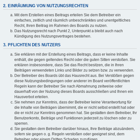
2. EINRÄUMUNG VON NUTZUNGSRECHTEN
Mit dem Erstellen eines Beitrags erteilen Sie dem Betreiber ein
einfaches, zeitlich und räumlich unbeschränktes und unentgeltliches
Recht, Ihren Beitrag im Rahmen des Boards zu nutzen.
Das Nutzungsrecht nach Punkt 2, Unterpunkt a bleibt auch nach
Kündigung des Nutzungsvertrages bestehen.
3. PFLICHTEN DES NUTZERS
Sie erklären mit der Erstellung eines Beitrags, dass er keine Inhalte
enthält, die gegen geltendes Recht oder die guten Sitten verstoßen. Sie
erklären insbesondere, dass Sie das Recht besitzen, die in Ihren
Beiträgen verwendeten Links und Bilder zu setzen bzw. zu verwenden.
Der Betreiber des Boards übt das Hausrecht aus. Bei Verstößen gegen
diese Nutzungsbedingungen oder anderer im Board veröffentlichten
Regeln kann der Betreiber Sie nach Abmahnung zeitweise oder
dauerhaft von der Nutzung dieses Boards ausschließen und Ihnen ein
Hausverbot erteilen.
Sie nehmen zur Kenntnis, dass der Betreiber keine Verantwortung für
die Inhalte von Beiträgen übernimmt, die er nicht selbst erstellt hat oder
die er nicht zur Kenntnis genommen hat. Sie gestatten dem Betreiber, Ihr
Benutzerkonto, Beiträge und Funktionen jederzeit zu löschen oder zu
sperren.
Sie gestatten dem Betreiber darüber hinaus, Ihre Beiträge abzuändern,
sofern sie gegen o. g. Regeln verstoßen oder geeignet sind, dem
Betreiber oder einem Dritten Schaden zuzufügen.