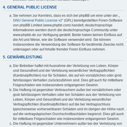
4. GENERAL PUBLIC LICENSE
Sie nehmen zur Kenntnis, dass es sich bei phpBB um eine unter der „
GNU General Public License v2
“ (GPL) bereitgestellten Foren-Software
von phpBB Limited (www.phpbb.com) handelt; deutschsprachige
Informationen werden durch die deutschsprachige Community unter
www.phpbb.de zur Verfügung gestellt. Beide haben keinen Einfluss auf
die Art und Weise, wie die Software verwendet wird. Sie können
insbesondere die Verwendung der Software für bestimmte Zwecke nicht
untersagen oder auf Inhalte fremder Foren Einfluss nehmen.
5. GEWÄHRLEISTUNG
Der Betreiber haftet mit Ausnahme der Verletzung von Leben, Körper
und Gesundheit und der Verletzung wesentlicher Vertragspflichten
(Kardinalpflichten) nur für Schäden, die auf ein vorsätzliches oder grob
fahrlässiges Verhalten zurückzuführen sind. Dies gilt auch für mittelbare
Folgeschäden wie insbesondere entgangenen Gewinn.
Die Haftung ist gegenüber Verbrauchern außer bei vorsätzlichem oder
grob fahrlässigem Verhalten oder bei Schäden aus der Verletzung von
Leben, Körper und Gesundheit und der Verletzung wesentlicher
Vertragspflichten (Kardinalpflichten) auf die bei Vertragsschluss
typischerweise vorhersehbaren Schäden und im übrigen der Höhe nach
auf die vertragstypischen Durchschnittsschäden begrenzt. Dies gilt auch
für mittelbare Folgeschäden wie insbesondere entgangenen Gewinn.
Die Haftung ist gegenüber Unternehmern außer bei der Verletzung von