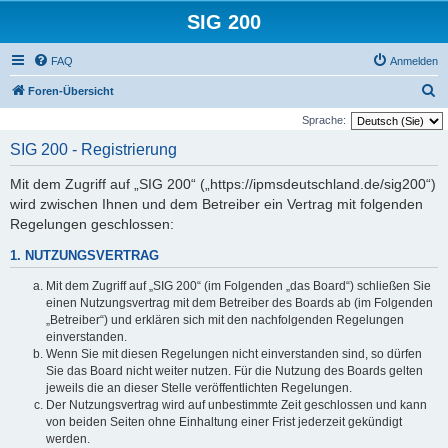
SIG 200
FAQ
Anmelden
S
Foren-Übersicht
u
Sprache:
c
SIG 200 - Registrierung
h
Mit dem Zugriff auf „SIG 200“ („https://ipmsdeutschland.de/sig200“)
e
wird zwischen Ihnen und dem Betreiber ein Vertrag mit folgenden
Regelungen geschlossen:
1. NUTZUNGSVERTRAG
Mit dem Zugriff auf „SIG 200“ (im Folgenden „das Board“) schließen Sie
einen Nutzungsvertrag mit dem Betreiber des Boards ab (im Folgenden
„Betreiber“) und erklären sich mit den nachfolgenden Regelungen
einverstanden.
Wenn Sie mit diesen Regelungen nicht einverstanden sind, so dürfen
Sie das Board nicht weiter nutzen. Für die Nutzung des Boards gelten
jeweils die an dieser Stelle veröffentlichten Regelungen.
Der Nutzungsvertrag wird auf unbestimmte Zeit geschlossen und kann
von beiden Seiten ohne Einhaltung einer Frist jederzeit gekündigt
werden.