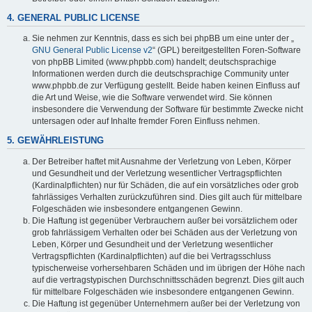
4. GENERAL PUBLIC LICENSE
Sie nehmen zur Kenntnis, dass es sich bei phpBB um eine unter der „
GNU General Public License v2
“ (GPL) bereitgestellten Foren-Software
von phpBB Limited (www.phpbb.com) handelt; deutschsprachige
Informationen werden durch die deutschsprachige Community unter
www.phpbb.de zur Verfügung gestellt. Beide haben keinen Einfluss auf
die Art und Weise, wie die Software verwendet wird. Sie können
insbesondere die Verwendung der Software für bestimmte Zwecke nicht
untersagen oder auf Inhalte fremder Foren Einfluss nehmen.
5. GEWÄHRLEISTUNG
Der Betreiber haftet mit Ausnahme der Verletzung von Leben, Körper
und Gesundheit und der Verletzung wesentlicher Vertragspflichten
(Kardinalpflichten) nur für Schäden, die auf ein vorsätzliches oder grob
fahrlässiges Verhalten zurückzuführen sind. Dies gilt auch für mittelbare
Folgeschäden wie insbesondere entgangenen Gewinn.
Die Haftung ist gegenüber Verbrauchern außer bei vorsätzlichem oder
grob fahrlässigem Verhalten oder bei Schäden aus der Verletzung von
Leben, Körper und Gesundheit und der Verletzung wesentlicher
Vertragspflichten (Kardinalpflichten) auf die bei Vertragsschluss
typischerweise vorhersehbaren Schäden und im übrigen der Höhe nach
auf die vertragstypischen Durchschnittsschäden begrenzt. Dies gilt auch
für mittelbare Folgeschäden wie insbesondere entgangenen Gewinn.
Die Haftung ist gegenüber Unternehmern außer bei der Verletzung von