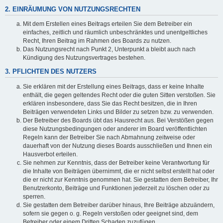
2. EINRÄUMUNG VON NUTZUNGSRECHTEN
Mit dem Erstellen eines Beitrags erteilen Sie dem Betreiber ein
einfaches, zeitlich und räumlich unbeschränktes und unentgeltliches
Recht, Ihren Beitrag im Rahmen des Boards zu nutzen.
Das Nutzungsrecht nach Punkt 2, Unterpunkt a bleibt auch nach
Kündigung des Nutzungsvertrages bestehen.
3. PFLICHTEN DES NUTZERS
Sie erklären mit der Erstellung eines Beitrags, dass er keine Inhalte
enthält, die gegen geltendes Recht oder die guten Sitten verstoßen. Sie
erklären insbesondere, dass Sie das Recht besitzen, die in Ihren
Beiträgen verwendeten Links und Bilder zu setzen bzw. zu verwenden.
Der Betreiber des Boards übt das Hausrecht aus. Bei Verstößen gegen
diese Nutzungsbedingungen oder anderer im Board veröffentlichten
Regeln kann der Betreiber Sie nach Abmahnung zeitweise oder
dauerhaft von der Nutzung dieses Boards ausschließen und Ihnen ein
Hausverbot erteilen.
Sie nehmen zur Kenntnis, dass der Betreiber keine Verantwortung für
die Inhalte von Beiträgen übernimmt, die er nicht selbst erstellt hat oder
die er nicht zur Kenntnis genommen hat. Sie gestatten dem Betreiber, Ihr
Benutzerkonto, Beiträge und Funktionen jederzeit zu löschen oder zu
sperren.
Sie gestatten dem Betreiber darüber hinaus, Ihre Beiträge abzuändern,
sofern sie gegen o. g. Regeln verstoßen oder geeignet sind, dem
Betreiber oder einem Dritten Schaden zuzufügen.