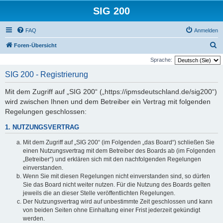
SIG 200
FAQ
Anmelden
S
Foren-Übersicht
u
Sprache:
c
SIG 200 - Registrierung
h
Mit dem Zugriff auf „SIG 200“ („https://ipmsdeutschland.de/sig200“)
e
wird zwischen Ihnen und dem Betreiber ein Vertrag mit folgenden
Regelungen geschlossen:
1. NUTZUNGSVERTRAG
Mit dem Zugriff auf „SIG 200“ (im Folgenden „das Board“) schließen Sie
einen Nutzungsvertrag mit dem Betreiber des Boards ab (im Folgenden
„Betreiber“) und erklären sich mit den nachfolgenden Regelungen
einverstanden.
Wenn Sie mit diesen Regelungen nicht einverstanden sind, so dürfen
Sie das Board nicht weiter nutzen. Für die Nutzung des Boards gelten
jeweils die an dieser Stelle veröffentlichten Regelungen.
Der Nutzungsvertrag wird auf unbestimmte Zeit geschlossen und kann
von beiden Seiten ohne Einhaltung einer Frist jederzeit gekündigt
werden.