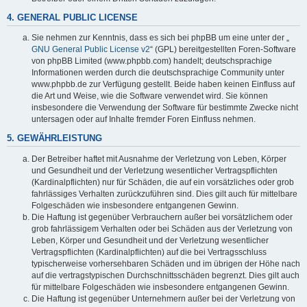
4. GENERAL PUBLIC LICENSE
Sie nehmen zur Kenntnis, dass es sich bei phpBB um eine unter der „
GNU General Public License v2
“ (GPL) bereitgestellten Foren-Software
von phpBB Limited (www.phpbb.com) handelt; deutschsprachige
Informationen werden durch die deutschsprachige Community unter
www.phpbb.de zur Verfügung gestellt. Beide haben keinen Einfluss auf
die Art und Weise, wie die Software verwendet wird. Sie können
insbesondere die Verwendung der Software für bestimmte Zwecke nicht
untersagen oder auf Inhalte fremder Foren Einfluss nehmen.
5. GEWÄHRLEISTUNG
Der Betreiber haftet mit Ausnahme der Verletzung von Leben, Körper
und Gesundheit und der Verletzung wesentlicher Vertragspflichten
(Kardinalpflichten) nur für Schäden, die auf ein vorsätzliches oder grob
fahrlässiges Verhalten zurückzuführen sind. Dies gilt auch für mittelbare
Folgeschäden wie insbesondere entgangenen Gewinn.
Die Haftung ist gegenüber Verbrauchern außer bei vorsätzlichem oder
grob fahrlässigem Verhalten oder bei Schäden aus der Verletzung von
Leben, Körper und Gesundheit und der Verletzung wesentlicher
Vertragspflichten (Kardinalpflichten) auf die bei Vertragsschluss
typischerweise vorhersehbaren Schäden und im übrigen der Höhe nach
auf die vertragstypischen Durchschnittsschäden begrenzt. Dies gilt auch
für mittelbare Folgeschäden wie insbesondere entgangenen Gewinn.
Die Haftung ist gegenüber Unternehmern außer bei der Verletzung von