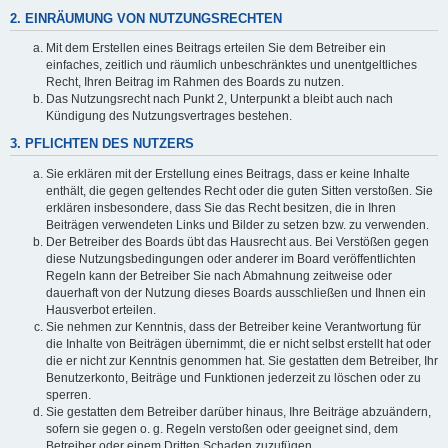
2. EINRÄUMUNG VON NUTZUNGSRECHTEN
Mit dem Erstellen eines Beitrags erteilen Sie dem Betreiber ein
einfaches, zeitlich und räumlich unbeschränktes und unentgeltliches
Recht, Ihren Beitrag im Rahmen des Boards zu nutzen.
Das Nutzungsrecht nach Punkt 2, Unterpunkt a bleibt auch nach
Kündigung des Nutzungsvertrages bestehen.
3. PFLICHTEN DES NUTZERS
Sie erklären mit der Erstellung eines Beitrags, dass er keine Inhalte
enthält, die gegen geltendes Recht oder die guten Sitten verstoßen. Sie
erklären insbesondere, dass Sie das Recht besitzen, die in Ihren
Beiträgen verwendeten Links und Bilder zu setzen bzw. zu verwenden.
Der Betreiber des Boards übt das Hausrecht aus. Bei Verstößen gegen
diese Nutzungsbedingungen oder anderer im Board veröffentlichten
Regeln kann der Betreiber Sie nach Abmahnung zeitweise oder
dauerhaft von der Nutzung dieses Boards ausschließen und Ihnen ein
Hausverbot erteilen.
Sie nehmen zur Kenntnis, dass der Betreiber keine Verantwortung für
die Inhalte von Beiträgen übernimmt, die er nicht selbst erstellt hat oder
die er nicht zur Kenntnis genommen hat. Sie gestatten dem Betreiber, Ihr
Benutzerkonto, Beiträge und Funktionen jederzeit zu löschen oder zu
sperren.
Sie gestatten dem Betreiber darüber hinaus, Ihre Beiträge abzuändern,
sofern sie gegen o. g. Regeln verstoßen oder geeignet sind, dem
Betreiber oder einem Dritten Schaden zuzufügen.