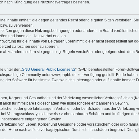
auch nach Kündigung des Nutzungsvertrages bestehen.
keine Inhalte enthält, die gegen geltendes Recht oder die guten Sitten verstoßen. Si
n bzw. zu verwenden.
erstößen gegen diese Nutzungsbedingungen oder anderer im Board veröffentlicht
ßen und Ihnen ein Hausverbot erteilen.
wortung für die Inhalte von Beiträgen übernimmt, die er nicht selbst erstellt hat 
derzeit zu löschen oder zu sperren.
äge abzuändern, sofern sie gegen o. g. Regeln verstoßen oder geeignet sind, dem 
e unter der „
GNU General Public License v2
“ (GPL) bereitgestellten Foren-Soft
chsprachige Community unter www.phpbb.de zur Verfügung gestellt. Beide haben ke
g der Software für bestimmte Zwecke nicht untersagen oder auf Inhalte fremder F
ben, Körper und Gesundheit und der Verletzung wesentlicher Vertragspflichten (Kard
gilt auch für mittelbare Folgeschäden wie insbesondere entgangenen Gewinn.
ätzlichem oder grob fahrlässigem Verhalten oder bei Schäden aus der Verletzung 
 die bei Vertragsschluss typischerweise vorhersehbaren Schäden und im übrigen de
wie insbesondere entgangenen Gewinn.
erletzung von Leben, Körper und Gesundheit oder vorsätzlichem oder grob fahrläs
der Höhe nach auf die vertragstypischen Durchschnittsschäden begrenzt. Dies gi