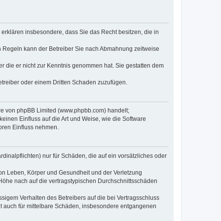
e erklären insbesondere, dass Sie das Recht besitzen, die in
en Regeln kann der Betreiber Sie nach Abmahnung zeitweise
oder die er nicht zur Kenntnis genommen hat. Sie gestatten dem
Betreiber oder einem Dritten Schaden zuzufügen.
ware von phpBB Limited (www.phpbb.com) handelt;
inen Einfluss auf die Art und Weise, wie die Software
oren Einfluss nehmen.
inalpflichten) nur für Schäden, die auf ein vorsätzliches oder
von Leben, Körper und Gesundheit und der Verletzung
r Höhe nach auf die vertragstypischen Durchschnittsschäden
sigem Verhalten des Betreibers auf die bei Vertragsschluss
lt auch für mittelbare Schäden, insbesondere entgangenen