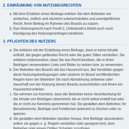
2. EINRÄUMUNG VON NUTZUNGSRECHTEN
Mit dem Erstellen eines Beitrags erteilen Sie dem Betreiber ein
einfaches, zeitlich und räumlich unbeschränktes und unentgeltliches
Recht, Ihren Beitrag im Rahmen des Boards zu nutzen.
Das Nutzungsrecht nach Punkt 2, Unterpunkt a bleibt auch nach
Kündigung des Nutzungsvertrages bestehen.
3. PFLICHTEN DES NUTZERS
Sie erklären mit der Erstellung eines Beitrags, dass er keine Inhalte
enthält, die gegen geltendes Recht oder die guten Sitten verstoßen. Sie
erklären insbesondere, dass Sie das Recht besitzen, die in Ihren
Beiträgen verwendeten Links und Bilder zu setzen bzw. zu verwenden.
Der Betreiber des Boards übt das Hausrecht aus. Bei Verstößen gegen
diese Nutzungsbedingungen oder anderer im Board veröffentlichten
Regeln kann der Betreiber Sie nach Abmahnung zeitweise oder
dauerhaft von der Nutzung dieses Boards ausschließen und Ihnen ein
Hausverbot erteilen.
Sie nehmen zur Kenntnis, dass der Betreiber keine Verantwortung für
die Inhalte von Beiträgen übernimmt, die er nicht selbst erstellt hat oder
die er nicht zur Kenntnis genommen hat. Sie gestatten dem Betreiber, Ihr
Benutzerkonto, Beiträge und Funktionen jederzeit zu löschen oder zu
sperren.
Sie gestatten dem Betreiber darüber hinaus, Ihre Beiträge abzuändern,
sofern sie gegen o. g. Regeln verstoßen oder geeignet sind, dem
Betreiber oder einem Dritten Schaden zuzufügen.