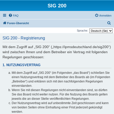
SIG 200
FAQ
Anmelden
S
Foren-Übersicht
u
Sprache:
c
SIG 200 - Registrierung
h
Mit dem Zugriff auf „SIG 200“ („https://ipmsdeutschland.de/sig200“)
e
wird zwischen Ihnen und dem Betreiber ein Vertrag mit folgenden
Regelungen geschlossen:
1. NUTZUNGSVERTRAG
Mit dem Zugriff auf „SIG 200“ (im Folgenden „das Board“) schließen Sie
einen Nutzungsvertrag mit dem Betreiber des Boards ab (im Folgenden
„Betreiber“) und erklären sich mit den nachfolgenden Regelungen
einverstanden.
Wenn Sie mit diesen Regelungen nicht einverstanden sind, so dürfen
Sie das Board nicht weiter nutzen. Für die Nutzung des Boards gelten
jeweils die an dieser Stelle veröffentlichten Regelungen.
Der Nutzungsvertrag wird auf unbestimmte Zeit geschlossen und kann
von beiden Seiten ohne Einhaltung einer Frist jederzeit gekündigt
werden.