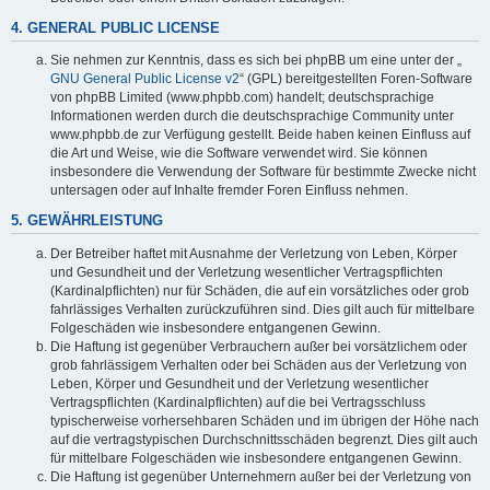
4. GENERAL PUBLIC LICENSE
Sie nehmen zur Kenntnis, dass es sich bei phpBB um eine unter der „
GNU General Public License v2
“ (GPL) bereitgestellten Foren-Software
von phpBB Limited (www.phpbb.com) handelt; deutschsprachige
Informationen werden durch die deutschsprachige Community unter
www.phpbb.de zur Verfügung gestellt. Beide haben keinen Einfluss auf
die Art und Weise, wie die Software verwendet wird. Sie können
insbesondere die Verwendung der Software für bestimmte Zwecke nicht
untersagen oder auf Inhalte fremder Foren Einfluss nehmen.
5. GEWÄHRLEISTUNG
Der Betreiber haftet mit Ausnahme der Verletzung von Leben, Körper
und Gesundheit und der Verletzung wesentlicher Vertragspflichten
(Kardinalpflichten) nur für Schäden, die auf ein vorsätzliches oder grob
fahrlässiges Verhalten zurückzuführen sind. Dies gilt auch für mittelbare
Folgeschäden wie insbesondere entgangenen Gewinn.
Die Haftung ist gegenüber Verbrauchern außer bei vorsätzlichem oder
grob fahrlässigem Verhalten oder bei Schäden aus der Verletzung von
Leben, Körper und Gesundheit und der Verletzung wesentlicher
Vertragspflichten (Kardinalpflichten) auf die bei Vertragsschluss
typischerweise vorhersehbaren Schäden und im übrigen der Höhe nach
auf die vertragstypischen Durchschnittsschäden begrenzt. Dies gilt auch
für mittelbare Folgeschäden wie insbesondere entgangenen Gewinn.
Die Haftung ist gegenüber Unternehmern außer bei der Verletzung von