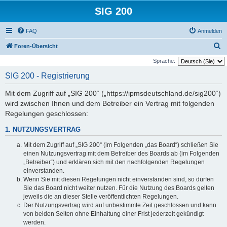
SIG 200
FAQ
Anmelden
S
Foren-Übersicht
u
Sprache:
c
SIG 200 - Registrierung
h
Mit dem Zugriff auf „SIG 200“ („https://ipmsdeutschland.de/sig200“)
e
wird zwischen Ihnen und dem Betreiber ein Vertrag mit folgenden
Regelungen geschlossen:
1. NUTZUNGSVERTRAG
Mit dem Zugriff auf „SIG 200“ (im Folgenden „das Board“) schließen Sie
einen Nutzungsvertrag mit dem Betreiber des Boards ab (im Folgenden
„Betreiber“) und erklären sich mit den nachfolgenden Regelungen
einverstanden.
Wenn Sie mit diesen Regelungen nicht einverstanden sind, so dürfen
Sie das Board nicht weiter nutzen. Für die Nutzung des Boards gelten
jeweils die an dieser Stelle veröffentlichten Regelungen.
Der Nutzungsvertrag wird auf unbestimmte Zeit geschlossen und kann
von beiden Seiten ohne Einhaltung einer Frist jederzeit gekündigt
werden.