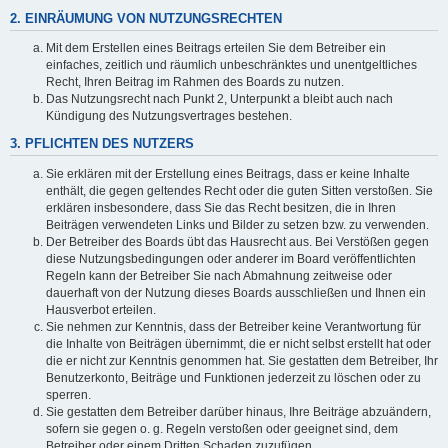
2. EINRÄUMUNG VON NUTZUNGSRECHTEN
Mit dem Erstellen eines Beitrags erteilen Sie dem Betreiber ein
einfaches, zeitlich und räumlich unbeschränktes und unentgeltliches
Recht, Ihren Beitrag im Rahmen des Boards zu nutzen.
Das Nutzungsrecht nach Punkt 2, Unterpunkt a bleibt auch nach
Kündigung des Nutzungsvertrages bestehen.
3. PFLICHTEN DES NUTZERS
Sie erklären mit der Erstellung eines Beitrags, dass er keine Inhalte
enthält, die gegen geltendes Recht oder die guten Sitten verstoßen. Sie
erklären insbesondere, dass Sie das Recht besitzen, die in Ihren
Beiträgen verwendeten Links und Bilder zu setzen bzw. zu verwenden.
Der Betreiber des Boards übt das Hausrecht aus. Bei Verstößen gegen
diese Nutzungsbedingungen oder anderer im Board veröffentlichten
Regeln kann der Betreiber Sie nach Abmahnung zeitweise oder
dauerhaft von der Nutzung dieses Boards ausschließen und Ihnen ein
Hausverbot erteilen.
Sie nehmen zur Kenntnis, dass der Betreiber keine Verantwortung für
die Inhalte von Beiträgen übernimmt, die er nicht selbst erstellt hat oder
die er nicht zur Kenntnis genommen hat. Sie gestatten dem Betreiber, Ihr
Benutzerkonto, Beiträge und Funktionen jederzeit zu löschen oder zu
sperren.
Sie gestatten dem Betreiber darüber hinaus, Ihre Beiträge abzuändern,
sofern sie gegen o. g. Regeln verstoßen oder geeignet sind, dem
Betreiber oder einem Dritten Schaden zuzufügen.