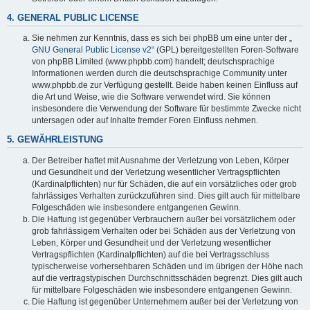
4. GENERAL PUBLIC LICENSE
Sie nehmen zur Kenntnis, dass es sich bei phpBB um eine unter der „
GNU General Public License v2
“ (GPL) bereitgestellten Foren-Software
von phpBB Limited (www.phpbb.com) handelt; deutschsprachige
Informationen werden durch die deutschsprachige Community unter
www.phpbb.de zur Verfügung gestellt. Beide haben keinen Einfluss auf
die Art und Weise, wie die Software verwendet wird. Sie können
insbesondere die Verwendung der Software für bestimmte Zwecke nicht
untersagen oder auf Inhalte fremder Foren Einfluss nehmen.
5. GEWÄHRLEISTUNG
Der Betreiber haftet mit Ausnahme der Verletzung von Leben, Körper
und Gesundheit und der Verletzung wesentlicher Vertragspflichten
(Kardinalpflichten) nur für Schäden, die auf ein vorsätzliches oder grob
fahrlässiges Verhalten zurückzuführen sind. Dies gilt auch für mittelbare
Folgeschäden wie insbesondere entgangenen Gewinn.
Die Haftung ist gegenüber Verbrauchern außer bei vorsätzlichem oder
grob fahrlässigem Verhalten oder bei Schäden aus der Verletzung von
Leben, Körper und Gesundheit und der Verletzung wesentlicher
Vertragspflichten (Kardinalpflichten) auf die bei Vertragsschluss
typischerweise vorhersehbaren Schäden und im übrigen der Höhe nach
auf die vertragstypischen Durchschnittsschäden begrenzt. Dies gilt auch
für mittelbare Folgeschäden wie insbesondere entgangenen Gewinn.
Die Haftung ist gegenüber Unternehmern außer bei der Verletzung von