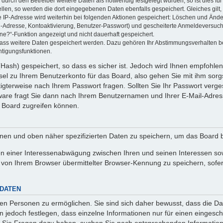
rch den Betreiber weitere Daten als notwendig festgelegt wurden, so ist dies für 
ellen, so werden die dort eingegebenen Daten ebenfalls gespeichert. Gleiches gilt
ie IP-Adresse wird weiterhin bei folgenden Aktionen gespeichert: Löschen und Änd
l-Adresse, Kontoaktivierung, Benutzer-Passwort) und gescheiterte Anmeldeversuch
ine?“-Funktion angezeigt und nicht dauerhaft gespeichert.
 dass weitere Daten gespeichert werden. Dazu gehören Ihr Abstimmungsverhalten b
htigungsfunktionen.
Hash) gespeichert, so dass es sicher ist. Jedoch wird Ihnen empfohlen,
el zu Ihrem Benutzerkonto für das Board, also gehen Sie mit ihm sorg
htigterweise nach Ihrem Passwort fragen. Sollten Sie Ihr Passwort verg
are fragt Sie dann nach Ihrem Benutzernamen und Ihrer E-Mail-Adres
 Board zugreifen können.
enen und oben näher spezifizierten Daten zu speichern, um das Board 
en einer Interessenabwägung zwischen Ihren und seinen Interessen sowi
von Ihrem Browser übermittelter Browser-Kennung zu speichern, sofer
 DATEN
n Personen zu ermöglichen. Sie sind sich daher bewusst, dass die Date
n jedoch festlegen, dass einzelne Informationen nur für einen eingeschr