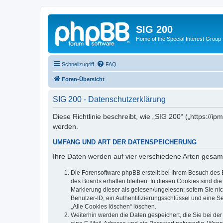
SIG 200
Home of the Special Interest Group
Schnellzugriff
FAQ
Foren-Übersicht
SIG 200 - Datenschutzerklärung
Diese Richtlinie beschreibt, wie „SIG 200“ („https:/
werden.
UMFANG UND ART DER DATENSPEICHERUNG
Ihre Daten werden auf vier verschiedene Arten gesam
Die Forensoftware phpBB erstellt bei Ihrem Besuch des 
des Boards erhalten bleiben. In diesen Cookies sind die
Markierung dieser als gelesen/ungelesen; sofern Sie ni
Benutzer-ID, ein Authentifizierungsschlüssel und eine S
„Alle Cookies löschen“ löschen.
Weiterhin werden die Daten gespeichert, die Sie bei der