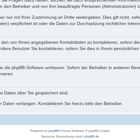
nn Sie Fragen dazu haben, suchen Sie nach entsprechenden Information
für den Betreiber und von ihm beauftragte Personen (Administratoren) z
r nur mit Ihrer Zustimmung an Dritte weitergeben. Dies gilt nicht, so
n) verpflichtet ist oder die Daten zur Durchsetzung rechtlicher Interes
r den von Ihnen angegebenen Kontaktdaten zu kontaktieren, sofern die
andere Benutzer Sie kontaktieren, sofern Sie dies in Ihrem persönlichen
, die die phpBB-Software umfassen. Sofern der Betreiber in anderen Be
rmieren.
he Daten über Sie gespeichert sind.
 Daten verlangen. Kontaktieren Sie hierzu bitte den Betreiber.
Powered by
phpBB
® Forum Software © phpBB Limited
Deutsche Übersetzung durch
phpBB.de