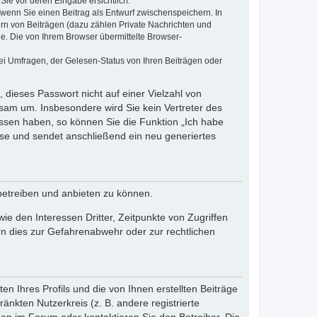
Sie vor deren Eingabe ersichtlich.
, wenn Sie einen Beitrag als Entwurf zwischenspeichern. In
ern von Beiträgen (dazu zählen Private Nachrichten und
e. Die von Ihrem Browser übermittelte Browser-
ei Umfragen, der Gelesen-Status von Ihren Beiträgen oder
 dieses Passwort nicht auf einer Vielzahl von
sam um. Insbesondere wird Sie kein Vertreter des
essen haben, so können Sie die Funktion „Ich habe
se und sendet anschließend ein neu generiertes
betreiben und anbieten zu können.
e den Interessen Dritter, Zeitpunkte von Zugriffen
n dies zur Gefahrenabwehr oder zur rechtlichen
n Ihres Profils und die von Ihnen erstellten Beiträge
änkten Nutzerkreis (z. B. andere registrierte