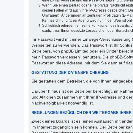
eine E-Mail-Adresse und ein Passwort notwendig. Wenn du
Wenn Sie einen Beitrag oder eine private Nachricht erst
diesen Fällen wird auch Ihre IP-Adresse gespeichert. D
Umfragen), Änderungen an zentralen Profildaten (E-Mai
Kennzeichnung (User Agent) wird nur in der „Wer ist onl
Schließlich erfordern einzelne Funktionen des Boards,
explizit von Ihnen gesetzte Lesezeichen oder Benachric
Ihr Passwort wird mit einer Einwege-Verschlüsselung (
Webseiten zu verwenden. Das Passwort ist Ihr Schlüss
Betreibers, von phpBB Limited oder ein Dritter berec
mein Passwort vergessen“ benutzen. Die phpBB-Softw
Passwort an diese Adresse, mit dem Sie dann auf das
GESTATTUNG DER DATENSPEICHERUNG
Sie gestatten dem Betreiber, die von Ihnen eingegeb
Darüber hinaus ist der Betreiber berechtigt, im Rahm
und Aktionen zusammen mit Ihrer IP-Adresse und der 
Nachverfolgbarkeit notwendig ist.
REGELUNGEN BEZÜGLICH DER WEITERGABE IHRER
Zweck eines Boards ist es, einen Austausch mit andere
im Internet zugänglich sein können. Der Betreiber kan