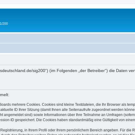
 1/200
/ipmsdeutschland.de/sig200“) (im Folgenden „der Betreiber“) die Daten
melt:
Boards mehrere Cookies. Cookies sind kleine Textdateien, die Ihr Browser als tem
 aktuelle ID Ihrer Sitzung (damit Ihnen alle Seitenaufrufe zugeordnet werden könne
cht angemeldet sind) sowie Informationen über Ihre Teilnahme an Umfragen (sofern
ession-ID gespeichert. Die Cookies haben standardmäßig eine Gültigkeit von einem 
 Registrierung, in Ihrem Profil oder Ihrem persönlichem Bereich angeben. Für die