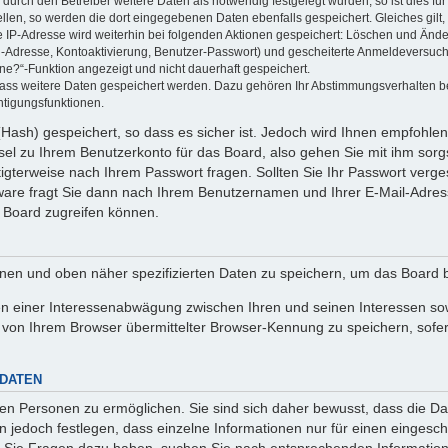
rch den Betreiber weitere Daten als notwendig festgelegt wurden, so ist dies für 
ellen, so werden die dort eingegebenen Daten ebenfalls gespeichert. Gleiches gilt
ie IP-Adresse wird weiterhin bei folgenden Aktionen gespeichert: Löschen und Änd
l-Adresse, Kontoaktivierung, Benutzer-Passwort) und gescheiterte Anmeldeversuch
ine?“-Funktion angezeigt und nicht dauerhaft gespeichert.
 dass weitere Daten gespeichert werden. Dazu gehören Ihr Abstimmungsverhalten b
htigungsfunktionen.
Hash) gespeichert, so dass es sicher ist. Jedoch wird Ihnen empfohlen,
el zu Ihrem Benutzerkonto für das Board, also gehen Sie mit ihm sorg
htigterweise nach Ihrem Passwort fragen. Sollten Sie Ihr Passwort verg
are fragt Sie dann nach Ihrem Benutzernamen und Ihrer E-Mail-Adres
 Board zugreifen können.
enen und oben näher spezifizierten Daten zu speichern, um das Board 
en einer Interessenabwägung zwischen Ihren und seinen Interessen sowi
von Ihrem Browser übermittelter Browser-Kennung zu speichern, sofer
 DATEN
n Personen zu ermöglichen. Sie sind sich daher bewusst, dass die Date
n jedoch festlegen, dass einzelne Informationen nur für einen eingeschr