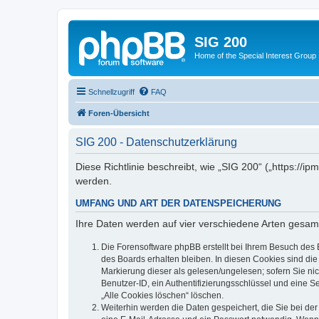
SIG 200
Home of the Special Interest Group
Schnellzugriff
FAQ
Foren-Übersicht
SIG 200 - Datenschutzerklärung
Diese Richtlinie beschreibt, wie „SIG 200“ („https:/
werden.
UMFANG UND ART DER DATENSPEICHERUNG
Ihre Daten werden auf vier verschiedene Arten gesam
Die Forensoftware phpBB erstellt bei Ihrem Besuch des 
des Boards erhalten bleiben. In diesen Cookies sind die
Markierung dieser als gelesen/ungelesen; sofern Sie ni
Benutzer-ID, ein Authentifizierungsschlüssel und eine S
„Alle Cookies löschen“ löschen.
Weiterhin werden die Daten gespeichert, die Sie bei der