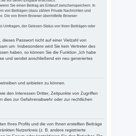
Sie vor deren Eingabe ersichtlich.
, wenn Sie einen Beitrag als Entwurf zwischenspeichern. In
ern von Beiträgen (dazu zählen Private Nachrichten und
e. Die von Ihrem Browser übermittelte Browser-
ei Umfragen, der Gelesen-Status von Ihren Beiträgen oder
 dieses Passwort nicht auf einer Vielzahl von
sam um. Insbesondere wird Sie kein Vertreter des
essen haben, so können Sie die Funktion „Ich habe
se und sendet anschließend ein neu generiertes
betreiben und anbieten zu können.
e den Interessen Dritter, Zeitpunkte von Zugriffen
n dies zur Gefahrenabwehr oder zur rechtlichen
n Ihres Profils und die von Ihnen erstellten Beiträge
änkten Nutzerkreis (z. B. andere registrierte