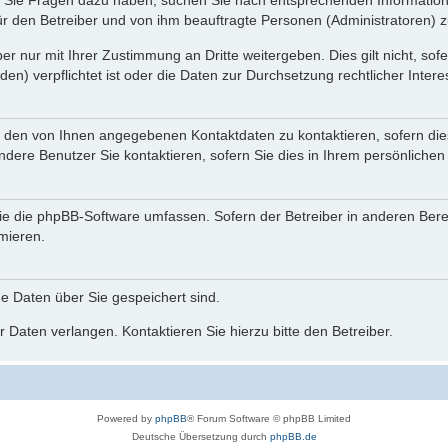
nn Sie Fragen dazu haben, suchen Sie nach entsprechenden Information
für den Betreiber und von ihm beauftragte Personen (Administratoren) z
r nur mit Ihrer Zustimmung an Dritte weitergeben. Dies gilt nicht, so
n) verpflichtet ist oder die Daten zur Durchsetzung rechtlicher Interes
r den von Ihnen angegebenen Kontaktdaten zu kontaktieren, sofern die
andere Benutzer Sie kontaktieren, sofern Sie dies in Ihrem persönlichen
, die die phpBB-Software umfassen. Sofern der Betreiber in anderen Be
rmieren.
he Daten über Sie gespeichert sind.
 Daten verlangen. Kontaktieren Sie hierzu bitte den Betreiber.
Powered by
phpBB
® Forum Software © phpBB Limited
Deutsche Übersetzung durch
phpBB.de