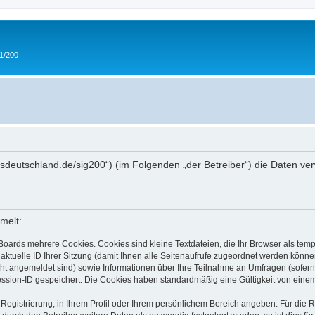
 1/200
/ipmsdeutschland.de/sig200“) (im Folgenden „der Betreiber“) die Daten
melt:
Boards mehrere Cookies. Cookies sind kleine Textdateien, die Ihr Browser als tem
 aktuelle ID Ihrer Sitzung (damit Ihnen alle Seitenaufrufe zugeordnet werden könne
cht angemeldet sind) sowie Informationen über Ihre Teilnahme an Umfragen (sofern
ession-ID gespeichert. Die Cookies haben standardmäßig eine Gültigkeit von einem 
 Registrierung, in Ihrem Profil oder Ihrem persönlichem Bereich angeben. Für die