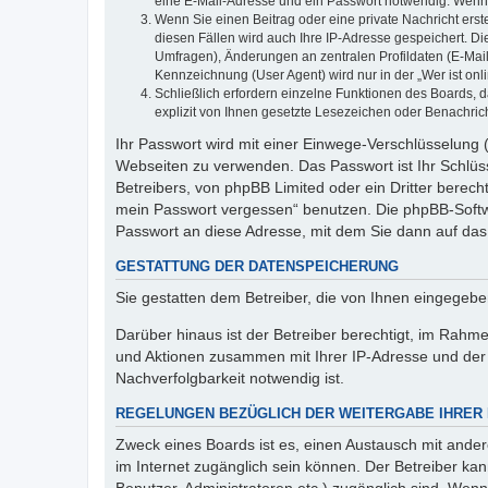
eine E-Mail-Adresse und ein Passwort notwendig. Wenn du
Wenn Sie einen Beitrag oder eine private Nachricht erst
diesen Fällen wird auch Ihre IP-Adresse gespeichert. D
Umfragen), Änderungen an zentralen Profildaten (E-Mai
Kennzeichnung (User Agent) wird nur in der „Wer ist onl
Schließlich erfordern einzelne Funktionen des Boards,
explizit von Ihnen gesetzte Lesezeichen oder Benachric
Ihr Passwort wird mit einer Einwege-Verschlüsselung (
Webseiten zu verwenden. Das Passwort ist Ihr Schlüss
Betreibers, von phpBB Limited oder ein Dritter berec
mein Passwort vergessen“ benutzen. Die phpBB-Softw
Passwort an diese Adresse, mit dem Sie dann auf das
GESTATTUNG DER DATENSPEICHERUNG
Sie gestatten dem Betreiber, die von Ihnen eingegeb
Darüber hinaus ist der Betreiber berechtigt, im Rahm
und Aktionen zusammen mit Ihrer IP-Adresse und der 
Nachverfolgbarkeit notwendig ist.
REGELUNGEN BEZÜGLICH DER WEITERGABE IHRER
Zweck eines Boards ist es, einen Austausch mit andere
im Internet zugänglich sein können. Der Betreiber kan