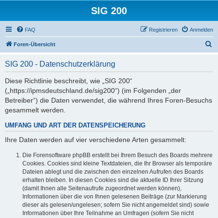
SIG 200
FAQ
Registrieren
Anmelden
S
Foren-Übersicht
u
SIG 200 - Datenschutzerklärung
c
h
Diese Richtlinie beschreibt, wie „SIG 200“
(„https://ipmsdeutschland.de/sig200“) (im Folgenden „der
e
Betreiber“) die Daten verwendet, die während Ihres Foren-Besuchs
gesammelt werden.
UMFANG UND ART DER DATENSPEICHERUNG
Ihre Daten werden auf vier verschiedene Arten gesammelt:
Die Forensoftware phpBB erstellt bei Ihrem Besuch des Boards mehrere
Cookies. Cookies sind kleine Textdateien, die Ihr Browser als temporäre
Dateien ablegt und die zwischen den einzelnen Aufrufen des Boards
erhalten bleiben. In diesen Cookies sind die aktuelle ID Ihrer Sitzung
(damit Ihnen alle Seitenaufrufe zugeordnet werden können),
Informationen über die von Ihnen gelesenen Beiträge (zur Markierung
dieser als gelesen/ungelesen; sofern Sie nicht angemeldet sind) sowie
Informationen über Ihre Teilnahme an Umfragen (sofern Sie nicht