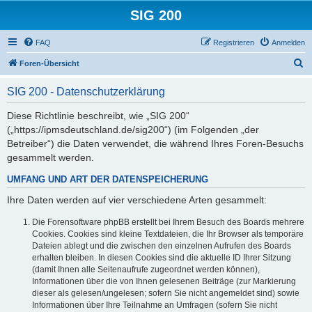
SIG 200
FAQ
Registrieren
Anmelden
S
Foren-Übersicht
u
SIG 200 - Datenschutzerklärung
c
h
Diese Richtlinie beschreibt, wie „SIG 200“
(„https://ipmsdeutschland.de/sig200“) (im Folgenden „der
e
Betreiber“) die Daten verwendet, die während Ihres Foren-Besuchs
gesammelt werden.
UMFANG UND ART DER DATENSPEICHERUNG
Ihre Daten werden auf vier verschiedene Arten gesammelt:
Die Forensoftware phpBB erstellt bei Ihrem Besuch des Boards mehrere
Cookies. Cookies sind kleine Textdateien, die Ihr Browser als temporäre
Dateien ablegt und die zwischen den einzelnen Aufrufen des Boards
erhalten bleiben. In diesen Cookies sind die aktuelle ID Ihrer Sitzung
(damit Ihnen alle Seitenaufrufe zugeordnet werden können),
Informationen über die von Ihnen gelesenen Beiträge (zur Markierung
dieser als gelesen/ungelesen; sofern Sie nicht angemeldet sind) sowie
Informationen über Ihre Teilnahme an Umfragen (sofern Sie nicht